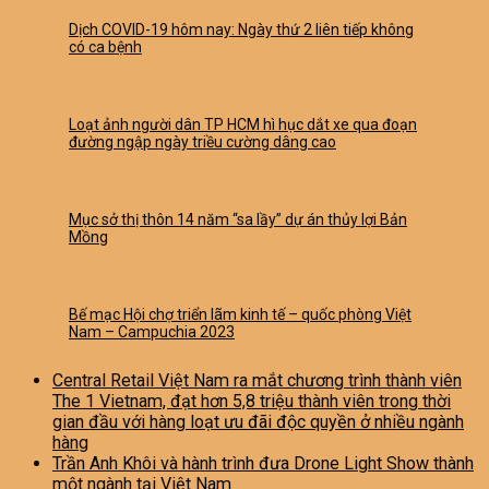
Dịch COVID-19 hôm nay: Ngày thứ 2 liên tiếp không
có ca bệnh
Loạt ảnh người dân TP HCM hì hục dắt xe qua đoạn
đường ngập ngày triều cường dâng cao
Mục sở thị thôn 14 năm “sa lầy” dự án thủy lợi Bản
Mồng
Bế mạc Hội chợ triển lãm kinh tế – quốc phòng Việt
Nam – Campuchia 2023
Central Retail Việt Nam ra mắt chương trình thành viên
The 1 Vietnam, đạt hơn 5,8 triệu thành viên trong thời
gian đầu với hàng loạt ưu đãi độc quyền ở nhiều ngành
hàng
Trần Anh Khôi và hành trình đưa Drone Light Show thành
một ngành tại Việt Nam