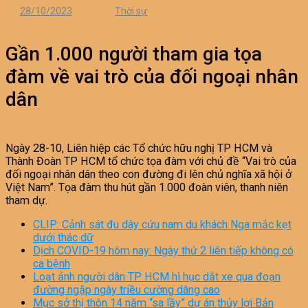
28/10/2023
Thời sự
Gần 1.000 người tham gia tọa
đàm về vai trò của đối ngoại nhân
dân
Ngày 28-10, Liên hiệp các Tổ chức hữu nghị TP HCM và
Thành Đoàn TP HCM tổ chức tọa đàm với chủ đề “Vai trò của
đối ngoại nhân dân theo con đường đi lên chủ nghĩa xã hội ở
Việt Nam”. Tọa đàm thu hút gần 1.000 đoàn viên, thanh niên
tham dự.
CLIP: Cảnh sát đu dây cứu nam du khách Nga mắc kẹt
dưới thác dữ
Dịch COVID-19 hôm nay: Ngày thứ 2 liên tiếp không có
ca bệnh
Loạt ảnh người dân TP HCM hì hục dắt xe qua đoạn
đường ngập ngày triều cường dâng cao
Mục sở thị thôn 14 năm “sa lầy” dự án thủy lợi Bản