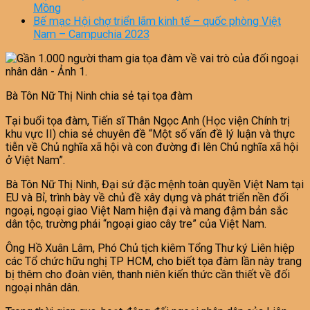
Mồng
Bế mạc Hội chợ triển lãm kinh tế – quốc phòng Việt
Nam – Campuchia 2023
Bà Tôn Nữ Thị Ninh chia sẻ tại tọa đàm
Tại buổi tọa đàm, Tiến sĩ Thân Ngọc Anh (Học viện Chính trị
khu vực II) chia sẻ chuyên đề “Một số vấn đề lý luận và thực
tiễn về Chủ nghĩa xã hội và con đường đi lên Chủ nghĩa xã hội
ở Việt Nam”.
Bà Tôn Nữ Thị Ninh, Đại sứ đặc mệnh toàn quyền Việt Nam tại
EU và Bỉ, trình bày về chủ đề xây dựng và phát triển nền đối
ngoại, ngoại giao Việt Nam hiện đại và mang đậm bản sắc
dân tộc, trường phái “ngoại giao cây tre” của Việt Nam.
Ông Hồ Xuân Lâm, Phó Chủ tịch kiêm Tổng Thư ký Liên hiệp
các Tổ chức hữu nghị TP HCM, cho biết tọa đàm lần này trang
bị thêm cho đoàn viên, thanh niên kiến thức cần thiết về đối
ngoại nhân dân.