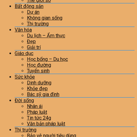
Thế giới số
Bất động sản
Dự án
Không gian sống
Thị trường
Văn hóa
Du lịch – Ẩm thực
Đẹp
Giải trí
Giáo dục
Học bổng – Du học
Học đường
Tuyển sinh
Sức khỏe
Dinh dưỡng
Khỏe đẹp
Bác sỹ gia đình
Đời sống
Nhân ái
Pháp luật
Tin tức 24g
Văn bản pháp luật
Thị trường
Bảo vệ người tiêu dùng