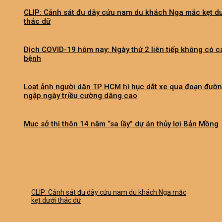
CLIP: Cảnh sát đu dây cứu nam du khách Nga mắc kẹt d
thác dữ
Dịch COVID-19 hôm nay: Ngày thứ 2 liên tiếp không có c
bệnh
Loạt ảnh người dân TP HCM hì hục dắt xe qua đoạn đườ
ngập ngày triều cường dâng cao
Mục sở thị thôn 14 năm “sa lầy” dự án thủy lợi Bản Mồng
CLIP: Cảnh sát đu dây cứu nam du khách Nga mắc
kẹt dưới thác dữ