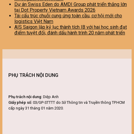
Dự án Swiss Eden do AMDI Group phát triển thắng lớn
tại Dot Property Vietnam Awards 2026
Tái cấu trúc chuỗi cung ứng toàn cầu, cơ hội mới cho
logistics Việt Nam
AIS Saigon lập kỷ lục thành tích IB với hai học sinh đạt
điểm tuyệt đối, đánh dấu hành trình 20 năm phát triển
PHỤ TRÁCH NỘI DUNG
Phụ trách nội dung:
Diệp Anh
Giấy phép số:
03/GP-STTTT do Sở Thông tin và Truyền thông TP.HCM
cấp ngày 31 tháng 01 năm 2020.