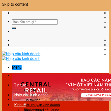
Skip to content
Menu
Tin tức
Quốc tế
Nhịp cầu kinh doanh
Thời sự
Thị trường
Kinh tế
Câu chuyện kinh doanh
Bảo vệ người tiêu dùng
Khởi nghiệp