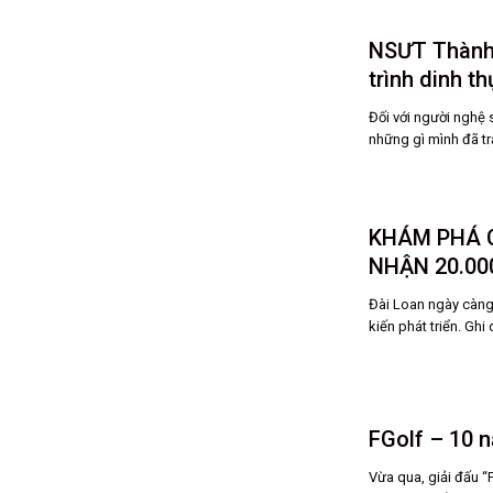
NSƯT Thành 
trình dinh t
Đối với người nghệ 
những gì mình đã tr
KHÁM PHÁ C
NHẬN 20.00
Đài Loan ngày càng
kiến phát triển. Ghi
FGolf – 10 n
Vừa qua, giải đấu “