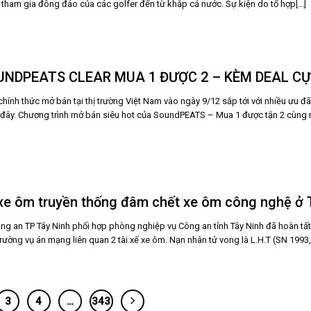
 tham gia đông đảo của các golfer đến từ khắp cả nước. Sự kiện do tổ hợp[...]
NDPEATS CLEAR MUA 1 ĐƯỢC 2 – KÈM DEAL CỰ
ính thức mở bán tại thị trường Việt Nam vào ngày 9/12 sắp tới với nhiều ưu đã
 đây. Chương trình mở bán siêu hot của SoundPEATS – Mua 1 được tận 2 cùng
ế xe ôm truyền thống đâm chết xe ôm công nghệ ở 
ng an TP Tây Ninh phối hợp phòng nghiệp vụ Công an tỉnh Tây Ninh đã hoàn tấ
ường vụ án mạng liên quan 2 tài xế xe ôm. Nạn nhân tử vong là L.H.T (SN 1993,[.
3
4
…
343