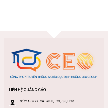
LIÊN HỆ QUẢNG CÁO
Số 21A Cư xá Phú Lâm B, P.13, Q.6, HCM