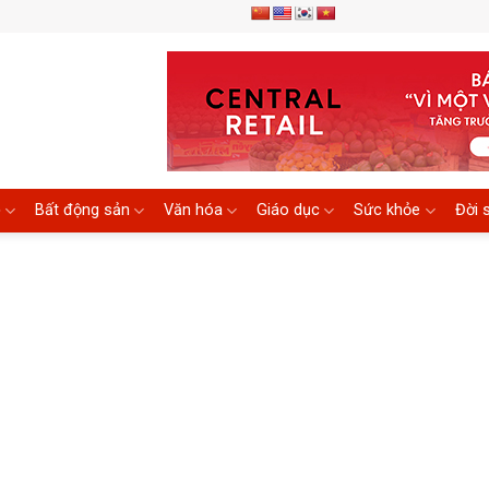
ệ
Bất động sản
Văn hóa
Giáo dục
Sức khỏe
Đời 