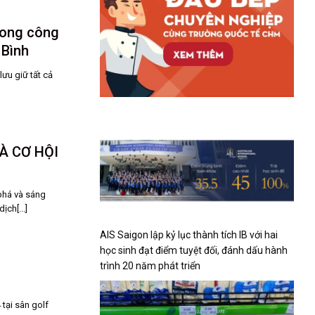
rong công
 Bình
ưu giữ tất cả
À CƠ HỘI
phá và sáng
ịch[...]
AIS Saigon lập kỷ lục thành tích IB với hai
học sinh đạt điểm tuyệt đối, đánh dấu hành
trình 20 năm phát triển
tại sân golf