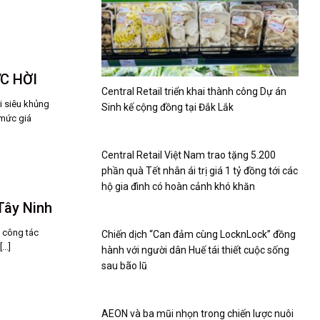
C HỜI
Central Retail triển khai thành công Dự án
i siêu khủng
Sinh kế cộng đồng tại Đắk Lắk
 mức giá
Central Retail Việt Nam trao tặng 5.200
phần quà Tết nhân ái trị giá 1 tỷ đồng tới các
hộ gia đình có hoàn cảnh khó khăn
Tây Ninh
t công tác
Chiến dịch “Can đảm cùng LocknLock” đồng
..]
hành với người dân Huế tái thiết cuộc sống
sau bão lũ
AEON và ba mũi nhọn trong chiến lược nuôi