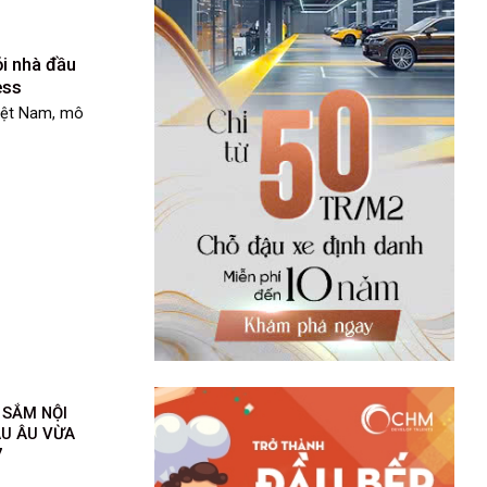
ỏi nhà đầu
ess
Việt Nam, mô
 SẮM NỘI
ÂU ÂU VỪA
7