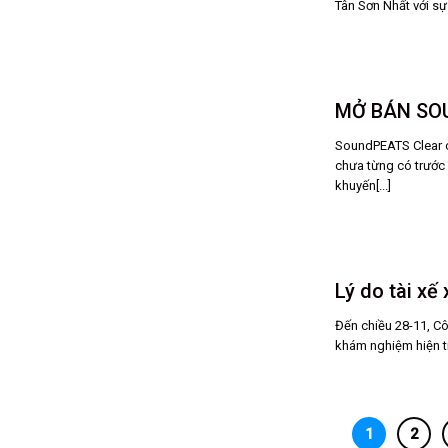
Tân Sơn Nhất với sự
MỞ BÁN SOU
SoundPEATS Clear ch
chưa từng có trước
khuyến[...]
Lý do tài x
Đến chiều 28-11, Cô
khám nghiệm hiện tr
1
2