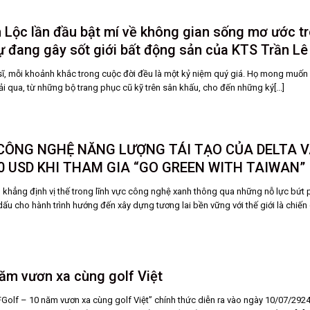
Lộc lần đầu bật mí về không gian sống mơ ước t
hự đang gây sốt giới bất động sản của KTS Trần Lê
sĩ, mỗi khoảnh khắc trong cuộc đời đều là một kỷ niệm quý giá. Họ mong muốn l
ải qua, từ những bộ trang phục cũ kỹ trên sân khấu, cho đến những ký[...]
ÔNG NGHỆ NĂNG LƯỢNG TÁI TẠO CỦA DELTA V
0 USD KHI THAM GIA “GO GREEN WITH TAIWAN”
 khẳng định vị thế trong lĩnh vực công nghệ xanh thông qua những nỗ lực bứt 
 dấu cho hành trình hướng đến xây dựng tương lai bền vững với thế giới là chiến d
ăm vươn xa cùng golf Việt
FGolf – 10 năm vươn xa cùng golf Việt” chính thức diễn ra vào ngày 10/07/2924 