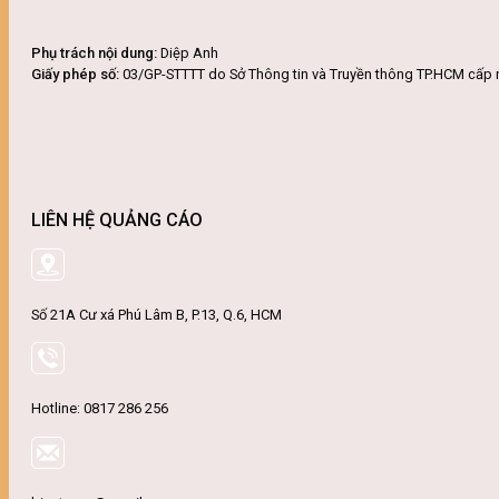
Phụ trách nội dung:
Diệp Anh
Giấy phép số:
03/GP-STTTT do Sở Thông tin và Truyền thông TP.HCM cấp 
LIÊN HỆ QUẢNG CÁO
Số 21A Cư xá Phú Lâm B, P.13, Q.6, HCM
Hotline: 0817 286 256