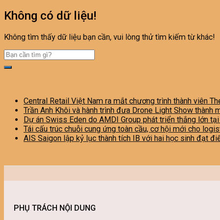
Không có dữ liệu!
Không tìm thấy dữ liệu bạn cần, vui lòng thử tìm kiếm từ khác!
Central Retail Việt Nam ra mắt chương trình thành viên Th
Trần Anh Khôi và hành trình đưa Drone Light Show thành 
Dự án Swiss Eden do AMDI Group phát triển thắng lớn tạ
Tái cấu trúc chuỗi cung ứng toàn cầu, cơ hội mới cho logi
AIS Saigon lập kỷ lục thành tích IB với hai học sinh đạt đ
PHỤ TRÁCH NỘI DUNG