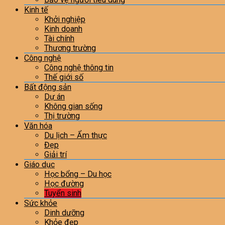
Kinh tế
Khởi nghiệp
Kinh doanh
Tài chính
Thương trường
Công nghệ
Công nghệ thông tin
Thế giới số
Bất động sản
Dự án
Không gian sống
Thị trường
Văn hóa
Du lịch – Ẩm thực
Đẹp
Giải trí
Giáo dục
Học bổng – Du học
Học đường
Tuyển sinh
Sức khỏe
Dinh dưỡng
Khỏe đẹp