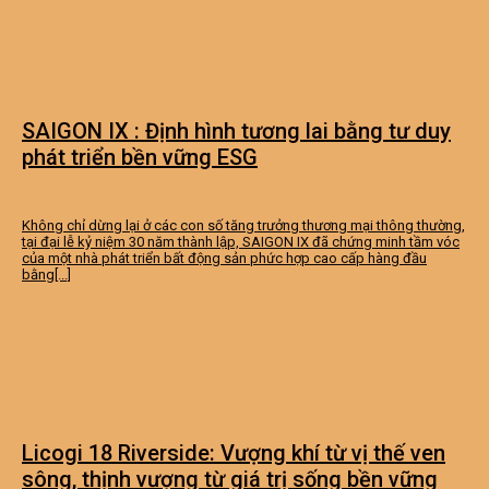
SAIGON IX : Định hình tương lai bằng tư duy
phát triển bền vững ESG
Không chỉ dừng lại ở các con số tăng trưởng thương mại thông thường,
tại đại lễ kỷ niệm 30 năm thành lập, SAIGON IX đã chứng minh tầm vóc
của một nhà phát triển bất động sản phức hợp cao cấp hàng đầu
bằng[...]
Licogi 18 Riverside: Vượng khí từ vị thế ven
sông, thịnh vượng từ giá trị sống bền vững