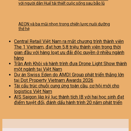
với người dân Huế tái thiết cuộc sống sau bão lũ
AEON và ba mũi nhọn trong chiến lược nuôi dưỡng
thế hệ
Central Retail Việt Nam ra mắt chương trình thành viên
The 1 Vietnam, đạt hơn 5,8 triệu thành viên trong thời
gian đầu với hàng loạt ưu đãi độc quyền ở nhiều ngành
hàng
Trần Anh Khôi và hành trình đưa Drone Light Show thành
một ngành tại Việt Nam
Dự án Swiss Eden do AMDI Group phát triển thắng lớn
tại Dot Property Vietnam Awards 2026
Tái cấu trúc chuỗi cung ứng toàn cầu, cơ hội mới cho
logistics Việt Nam
AIS Saigon lập kỷ lục thành tích IB với hai học sinh đạt
điểm tuyệt đối, đánh dấu hành trình 20 năm phát triển