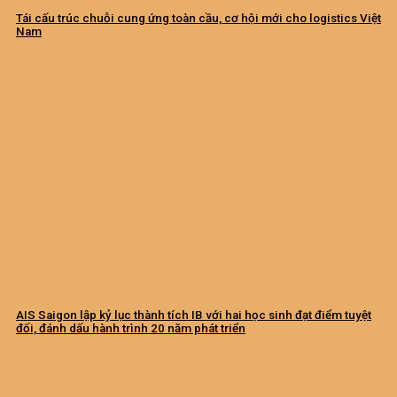
Tái cấu trúc chuỗi cung ứng toàn cầu, cơ hội mới cho logistics Việt
Nam
AIS Saigon lập kỷ lục thành tích IB với hai học sinh đạt điểm tuyệt
đối, đánh dấu hành trình 20 năm phát triển