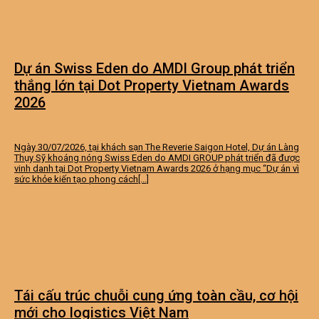
Dự án Swiss Eden do AMDI Group phát triển
thắng lớn tại Dot Property Vietnam Awards
2026
Ngày 30/07/2026, tại khách sạn The Reverie Saigon Hotel, Dự án Làng
Thụy Sỹ khoáng nóng Swiss Eden do AMDI GROUP phát triển đã được
vinh danh tại Dot Property Vietnam Awards 2026 ở hạng mục “Dự án vì
sức khỏe kiến tạo phong cách[...]
Tái cấu trúc chuỗi cung ứng toàn cầu, cơ hội
mới cho logistics Việt Nam