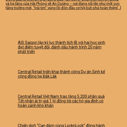
và hạ tầng của Hải Phòng về An Dương – nơi đang nổi lên như một cực
tăng trưởng mới, “trái tim” vùng lõi đón đầu cơ hội bứt phá hoàn thiện[...]
AIS Saigon lập kỷ lục thành tích IB với hai học sinh
đạt điểm tuyệt đối, đánh dấu hành trình 20 năm
phát triển
Central Retail triển khai thành công Dự án Sinh kế
cộng đồng tại Đắk Lắk
Central Retail Việt Nam trao tặng 5.200 phần quà
Tết nhân ái trị giá 1 tỷ đồng tới các hộ gia đình có
hoàn cảnh khó khăn
Chiến dịch “Can đảm cùng LocknLock” đồng hành