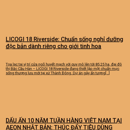
LICOGI 18 Riverside: Chuẩn sống nghỉ dưỡng
độc bản dành riêng cho giới tinh hoa
Tọa lạc tại vị trí cửa ngõ huyết mạch với quy mô lên tới 85,25 ha, đại đô
thị Bắc Cầu Hàn – LICOGI 18 Riverside đang thiết lập một chuẩn mực
sống thượng lưu mới tại xứ Thành Đông. Dự án gây ấn tượng[...]
DẤU ẤN 10 NĂM TUẦN HÀNG VIỆT NAM TẠI
AEON NHẬT BẢN: THÚC ĐẨY TIÊU DÙNG