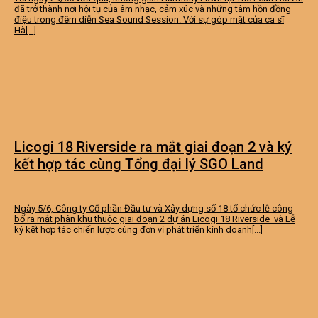
đã trở thành nơi hội tụ của âm nhạc, cảm xúc và những tâm hồn đồng
điệu trong đêm diễn Sea Sound Session. Với sự góp mặt của ca sĩ
Hà[...]
Licogi 18 Riverside ra mắt giai đoạn 2 và ký
kết hợp tác cùng Tổng đại lý SGO Land
Ngày 5/6, Công ty Cổ phần Đầu tư và Xây dựng số 18 tổ chức lễ công
bố ra mắt phân khu thuộc giai đoạn 2 dự án Licogi 18 Riverside và Lễ
ký kết hợp tác chiến lược cùng đơn vị phát triển kinh doanh[...]