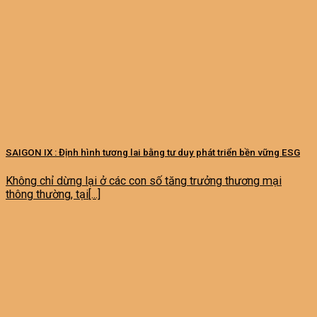
SAIGON IX : Định hình tương lai bằng tư duy phát triển bền vững ESG
Không chỉ dừng lại ở các con số tăng trưởng thương mại
thông thường, tại[...]