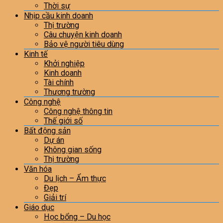
Thời sự
Nhịp cầu kinh doanh
Thị trường
Câu chuyện kinh doanh
Bảo vệ người tiêu dùng
Kinh tế
Khởi nghiệp
Kinh doanh
Tài chính
Thương trường
Công nghệ
Công nghệ thông tin
Thế giới số
Bất động sản
Dự án
Không gian sống
Thị trường
Văn hóa
Du lịch – Ẩm thực
Đẹp
Giải trí
Giáo dục
Học bổng – Du học