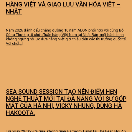
HÀNG VIỆT VÀ GIAO LƯU VĂN HÓA VIỆT –
NHẬT
Năm 2026 đánh dấu chặng đường 10 năm AEON phối hợp với cùng Bộ
Công Thương tổ chức Tuần hàng Việt Nam tại Nhật Bản, một hành trình
không ngừng nỗ lực đưa hàng Việt giới thiệu đến các thị trường quốc tế.
Với chủ[...]
SEA SOUND SESSION TẠO NÊN ĐIỂM HẸN
NGHỆ THUẬT MỚI TẠI ĐÀ NẴNG VỚI SỰ GÓP
MẶT CỦA HÀ NHI, VICKY NHUNG, DŨNG HÀ
HAKOOTA.
Tối ngày 29/05 vừa qua, không gian Harmony Lawn tại The Pearl Hoi An