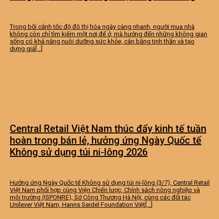
Trong bối cảnh tốc độ đô thị hóa ngày càng nhanh, người mua nhà
không còn chỉ tìm kiếm một nơi để ở, mà hướng đến những không gian
sống có khả năng nuôi dưỡng sức khỏe, cân bằng tinh thần và tạo
dựng giá[...]
Central Retail Việt Nam thúc đẩy kinh tế tuần
hoàn trong bán lẻ, hưởng ứng Ngày Quốc tế
Không sử dụng túi ni-lông 2026
Hưởng ứng Ngày Quốc tế Không sử dụng túi ni-lông (3/7), Central Retail
Việt Nam phối hợp cùng Viện Chiến lược, Chính sách nông nghiệp và
môi trường (ISPONRE), Sở Công Thương Hà Nội, cùng các đối tác
Unilever Việt Nam, Hanns Seidel Foundation Việt[...]