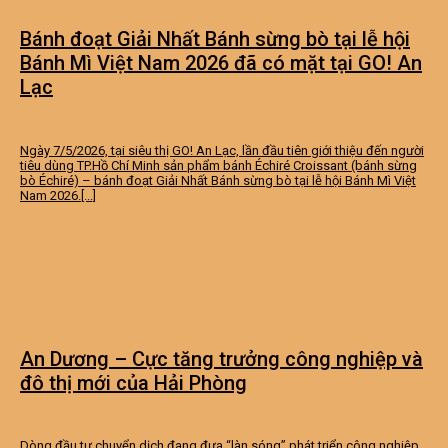
Bánh đoạt Giải Nhất Bánh sừng bò tại lễ hội
Bánh Mì Việt Nam 2026 đã có mặt tại GO! An
Lạc
Ngày 7/5/2026, tại siêu thị GO! An Lạc, lần đầu tiên giới thiệu đến người
tiêu dùng TP.Hồ Chí Minh sản phẩm bánh Échiré Croissant (bánh sừng
bò Échiré) – bánh đoạt Giải Nhất Bánh sừng bò tại lễ hội Bánh Mì Việt
Nam 2026.[...]
An Dương – Cực tăng trưởng công nghiệp và
đô thị mới của Hải Phòng
Dòng đầu tư chuyển dịch đang đưa “làn sóng” phát triển công nghiệp