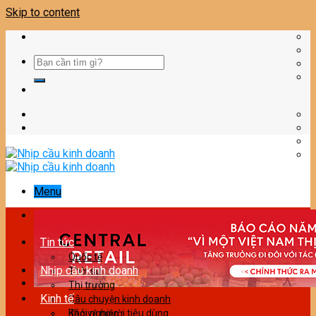
Skip to content
Menu
Tin tức
Quốc tế
Nhịp cầu kinh doanh
Thời sự
Thị trường
Kinh tế
Câu chuyện kinh doanh
Bảo vệ người tiêu dùng
Khởi nghiệp