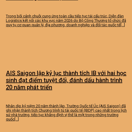
Trong bối cảnh chuỗi cung ứng toàn cầu tiếp tục tái cấu trúc, Diễn đàn
Logistics kết nối các khu vực năm 2026 do Bộ Công Thương tổ chức đã
quy tụ cơ quan quản lý, địa phương, doanh nghiệp và đối tác quốc tế[...]
AIS Saigon lập kỷ lục thành tích IB với hai học
sinh đạt điểm tuyệt đối, đánh dấu hành trình
20 năm phát triển
Nhân dịp kỷ niệm 20 năm thành lập, Trường Quốc tế Úc (AIS Saigon) đã
ghi nhận thành tích Chương trình tú tài quốc tế (IBDP) cao nhất trong lịch
sử nhà trường, tiếp tục khẳng định vị thế là một trong những trường
quốc[...]