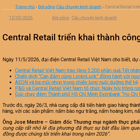
Trang chủ
›
Đời sống
Câu chuyện kinh doanh
›
Central Retail tri
12/05/2026
Đời sống
Câu chuyện kinh doanh
Central Retail triển khai thành cô
Ngày 11/5/2026, đại điện Central Retail Việt Nam cho biết, dự
Central Retail Việt Nam trao tặng 5.200 phần quà Tết nhân 
Chiến dịch “Can đảm cùng LocknLock” đồng hành với người
AEON và ba mũi nhọn trong chiến lược nuôi dưỡng thế hệ
P&G và Central Retail Việt Nam tổ chức Ngày hội trồng rừng
Giải chạy đêm Thành phố Hồ Chí Minh Eximbank “Ho Chi M
Trước đó, ngày 26/3, nhà cung cấp đã tiến hành giao hàng thàn
hàng, với các sản phẩm: nấm bào ngư trắng, nấm hoàng kim, nấ
Ông Jose Mestre – Giám đốc Thương mại ngành thực phẩm 
cung cấp rất nhỏ lẻ địa phương đã thực sự bắt đầu làm quen
đồng được chúng tôi triển khai trong năm 2026”.