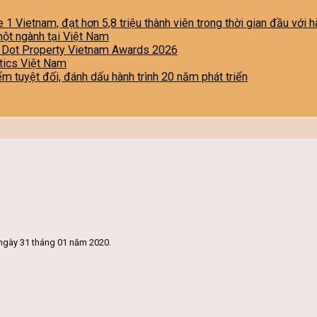
e 1 Vietnam, đạt hơn 5,8 triệu thành viên trong thời gian đầu với
một ngành tại Việt Nam
i Dot Property Vietnam Awards 2026
stics Việt Nam
iểm tuyệt đối, đánh dấu hành trình 20 năm phát triển
ngày 31 tháng 01 năm 2020.