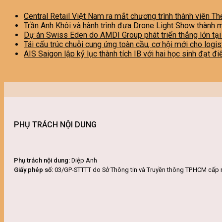
Central Retail Việt Nam ra mắt chương trình thành viên Th
Trần Anh Khôi và hành trình đưa Drone Light Show thành 
Dự án Swiss Eden do AMDI Group phát triển thắng lớn tạ
Tái cấu trúc chuỗi cung ứng toàn cầu, cơ hội mới cho logi
AIS Saigon lập kỷ lục thành tích IB với hai học sinh đạt đ
PHỤ TRÁCH NỘI DUNG
Phụ trách nội dung:
Diệp Anh
Giấy phép số:
03/GP-STTTT do Sở Thông tin và Truyền thông TP.HCM cấp 