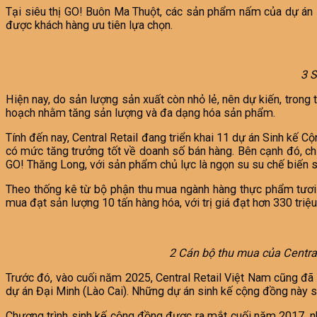
Tại siêu thị GO! Buôn Ma Thuột, các sản phẩm nấm của dự án K
được khách hàng ưu tiên lựa chọn.
3 S
Hiện nay, do sản lượng sản xuất còn nhỏ lẻ, nên dự kiến, trong 
hoạch nhằm tăng sản lượng và đa dạng hóa sản phẩm.
Tính đến nay, Central Retail đang triển khai 11 dự án Sinh kế
có mức tăng trưởng tốt về doanh số bán hàng. Bên cạnh đó, ch
GO! Thăng Long, với sản phẩm chủ lực là ngọn su su chế biến s
Theo thống kê từ bộ phận thu mua ngành hàng thực phẩm tươi s
mua đạt sản lượng 10 tấn hàng hóa, với trị giá đạt hơn 330 triệ
2 Cán bộ thu mua của Central
Trước đó, vào cuối năm 2025, Central Retail Việt Nam cũng đã
dự án Đại Minh (Lào Cai). Những dự án sinh kế cộng đồng này 
Chương trình sinh kế cộng đồng được ra mắt cuối năm 2017, nh