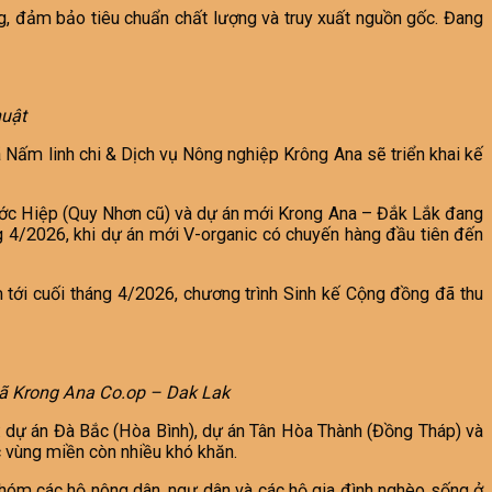
, đảm bảo tiêu chuẩn chất lượng và truy xuất nguồn gốc. Đang
huật
xã Nấm linh chi & Dịch vụ Nông nghiệp Krông Ana sẽ triển khai kế
Phước Hiệp (Quy Nhơn cũ) và dự án mới Krong Ana – Đắk Lắk đang
g 4/2026, khi dự án mới V-organic có chuyến hàng đầu tiên đến
 tới cuối tháng 4/2026, chương trình Sinh kế Cộng đồng đã thu
 xã Krong Ana Co.op – Dak Lak
: dự án Đà Bắc (Hòa Bình), dự án Tân Hòa Thành (Đồng Tháp) và
 vùng miền còn nhiều khó khăn.
nhóm các hộ nông dân, ngư dân và các hộ gia đình nghèo sống ở