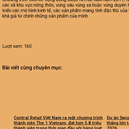
các xã khu vực nông thôn, vùng sâu vùng xa hoặc vùng duyên h
triển các mô hình kinh tế, các sản phẩm mang tính đặc thù của 
khá giả từ chính những sản phẩm của mình.
Lượt xem:
160
Bài viết cùng chuyên mục:
Central Retail Việt Nam ra mắt chương trình
Dự án Swis
thành viên The 1 Vietnam, đạt hơn 5,8 triệu
thắng lớn 
thành viên trong thời gian đầu với hàng loạt
2026