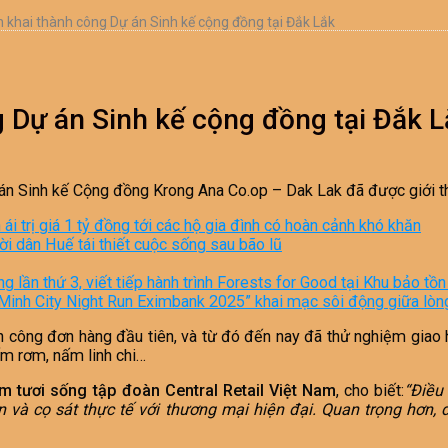
ển khai thành công Dự án Sinh kế cộng đồng tại Đắk Lắk
ng Dự án Sinh kế cộng đồng tại Đắk 
 án Sinh kế Cộng đồng Krong Ana Co.op – Dak Lak đã được giới th
ái trị giá 1 tỷ đồng tới các hộ gia đình có hoàn cảnh khó khăn
 dân Huế tái thiết cuộc sống sau bão lũ
 lần thứ 3, viết tiếp hành trình Forests for Good tại Khu bảo tồn
inh City Night Run Eximbank 2025” khai mạc sôi động giữa lòn
h công đơn hàng đầu tiên, và từ đó đến nay đã thử nghiệm giao 
m rơm, nấm linh chi…
tươi sống tập đoàn Central Retail Việt Nam
, cho biết:
“Điều
 và cọ sát thực tế với thương mại hiện đại.
Quan trọng hơn, 