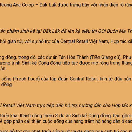
rong Ana Co.op – Dak Lak được trưng bày với nhận diện rõ ràng
ản phẩm sinh kế tại Đăk Lắk đã lên kệ siêu thị GO! Buôn Ma T
thời gian tới, với sự hỗ trợ của Central Retail Việt Nam, Hợp tác 
 Cộng đồng, trong đó, các dự án Tân Hòa Thành (Tiền Giang cũ), 
ương trình Sinh kế Cộng đồng tiếp tục được mở rộng trong thán
ẵn.
ống (Fresh Food) của tập đoàn Central Retail, tính từ đầu năm
u đồng.
 Retail Việt Nam trực tiếp đến hỗ trợ, hướng dẫn cho Hợp tác
 triển khai thành công thêm 3 dự án Sinh kế Cộng đồng, bao gồm
sẽ góp phần cải thiện cuộc sống của hàng trăm hộ nông dân ở các
ằm hỗ trợ cho phát triển sản xuất và đa dạng hoá sinh kế cho 