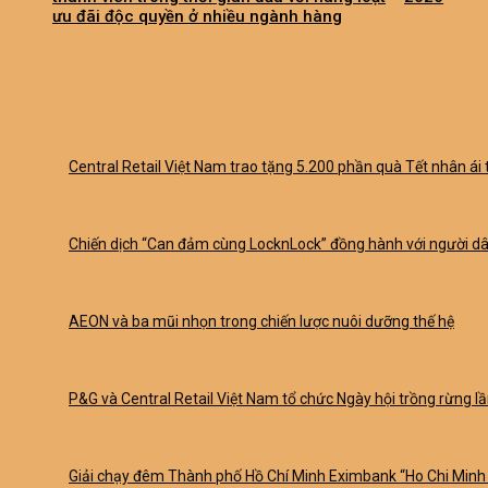
ưu đãi độc quyền ở nhiều ngành hàng
Central Retail Việt Nam trao tặng 5.200 phần quà Tết nhân ái t
Chiến dịch “Can đảm cùng LocknLock” đồng hành với người dân
AEON và ba mũi nhọn trong chiến lược nuôi dưỡng thế hệ
P&G và Central Retail Việt Nam tổ chức Ngày hội trồng rừng lần
Giải chạy đêm Thành phố Hồ Chí Minh Eximbank “Ho Chi Minh 