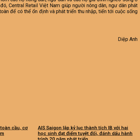
đó, Central Retail Việt Nam giúp người nông dân, ngư dân phát
àn để có thể ổn định và phát triển thu nhập, tiến tới cuộc sống
Diệp Anh
 toàn cầu, cơ
AIS Saigon lập kỷ lục thành tích IB với hai
am
học sinh đạt điểm tuyệt đối, đánh dấu hành
trình 20 năm phát triển