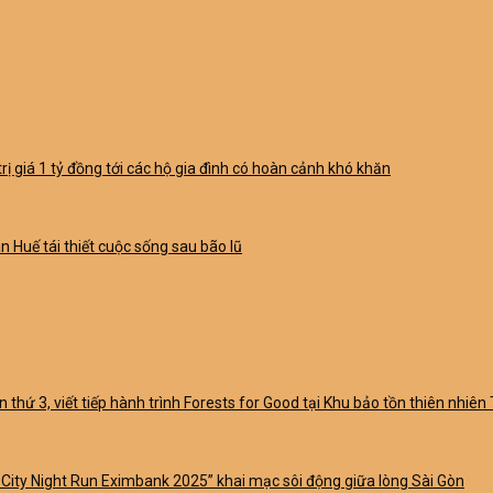
rị giá 1 tỷ đồng tới các hộ gia đình có hoàn cảnh khó khăn
 Huế tái thiết cuộc sống sau bão lũ
 thứ 3, viết tiếp hành trình Forests for Good tại Khu bảo tồn thiên nhiên
City Night Run Eximbank 2025” khai mạc sôi động giữa lòng Sài Gòn