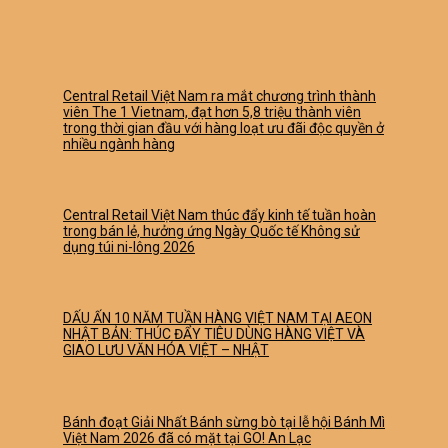
Central Retail Việt Nam ra mắt chương trình thành
viên The 1 Vietnam, đạt hơn 5,8 triệu thành viên
trong thời gian đầu với hàng loạt ưu đãi độc quyền ở
nhiều ngành hàng
Central Retail Việt Nam thúc đẩy kinh tế tuần hoàn
trong bán lẻ, hưởng ứng Ngày Quốc tế Không sử
dụng túi ni-lông 2026
DẤU ẤN 10 NĂM TUẦN HÀNG VIỆT NAM TẠI AEON
NHẬT BẢN: THÚC ĐẨY TIÊU DÙNG HÀNG VIỆT VÀ
GIAO LƯU VĂN HÓA VIỆT – NHẬT
Bánh đoạt Giải Nhất Bánh sừng bò tại lễ hội Bánh Mì
Việt Nam 2026 đã có mặt tại GO! An Lạc