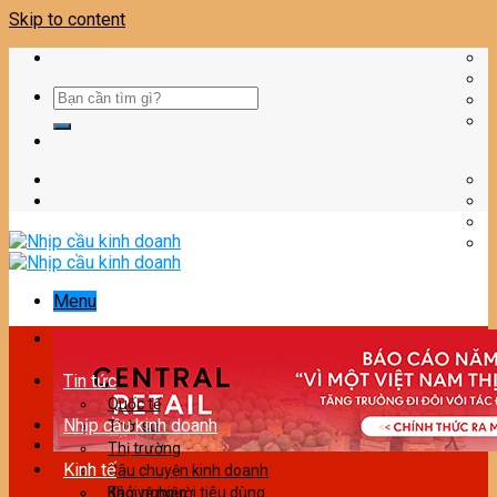
Skip to content
Menu
Tin tức
Quốc tế
Nhịp cầu kinh doanh
Thời sự
Thị trường
Kinh tế
Câu chuyện kinh doanh
Bảo vệ người tiêu dùng
Khởi nghiệp