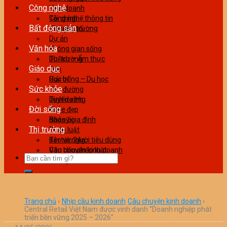
Công nghệ
Kinh doanh
Tài chính
Công nghệ thông tin
Bất động sản
Thương trường
Thế giới số
Dự án
Văn hóa
Không gian sống
Thị trường
Du lịch – Ẩm thực
Giáo dục
Đẹp
Giải trí
Học bổng – Du học
Sức khỏe
Học đường
Tuyển sinh
Dinh dưỡng
Đời sống
Khỏe đẹp
Bác sỹ gia đình
Nhân ái
Thị trường
Pháp luật
Tin tức 24g
Bảo vệ người tiêu dùng
Văn bản pháp luật
Câu chuyện kinh doanh
Làm giàu
Trang chủ
›
Nhịp cầu kinh doanh
Câu chuyện kinh doanh
›
Central Retail Việt Nam được vinh danh “Doanh nghiệp phát
triển bền vững 2025 – 2026”