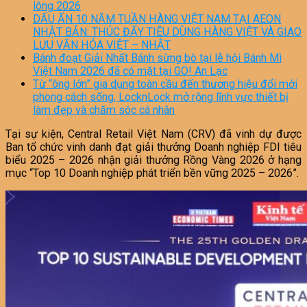
lông 2026
DẤU ẤN 10 NĂM TUẦN HÀNG VIỆT NAM TẠI AEON
NHẬT BẢN: THÚC ĐẨY TIÊU DÙNG HÀNG VIỆT VÀ GIAO
LƯU VĂN HÓA VIỆT – NHẬT
Bánh đoạt Giải Nhất Bánh sừng bò tại lễ hội Bánh Mì
Việt Nam 2026 đã có mặt tại GO! An Lạc
Từ “ông lớn” gia dụng toàn cầu đến thương hiệu đổi mới
phong cách sống, LocknLock mở rộng lĩnh vực thiết bị
làm đẹp và chăm sóc cá nhân
Tại sự kiện, Central Retail Việt Nam (CRV) đã vinh dự được
Ban tổ chức vinh danh đạt giải thưởng Doanh nghiệp FDI tiêu
biểu 2025 – 2026 nhận giải thưởng Rồng Vàng 2026 ở hạng
mục “Top 10 Doanh nghiệp phát triển bền vững 2025 – 2026”.