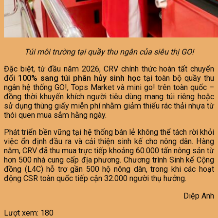
Túi môi trường tại quầy thu ngân của siêu thị GO!
Đặc biệt, từ đầu năm 2026, CRV chính thức hoàn tất chuyển
đổi
100% sang túi phân hủy sinh học
tại toàn bộ quầy thu
ngân hệ thống GO!, Tops Market và mini go! trên toàn quốc –
đồng thời khuyến khích người tiêu dùng mang túi riêng hoặc
sử dụng thùng giấy miễn phí nhằm giảm thiểu rác thải nhựa từ
thói quen mua sắm hằng ngày.
Phát triển bền vững tại hệ thống bán lẻ không thể tách rời khỏi
việc ổn định đầu ra và cải thiện sinh kế cho nông dân. Hàng
năm, CRV đã thu mua trực tiếp khoảng 60.000 tấn nông sản từ
hơn 500 nhà cung cấp địa phương. Chương trình Sinh kế Cộng
đồng (L4C) hỗ trợ gần 500 hộ nông dân, trong khi các hoạt
động CSR toàn quốc tiếp cận 32.000 người thụ hưởng.
Diệp Anh
Lượt xem:
180