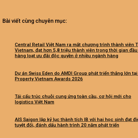
Bài viết cùng chuyên mục:
Central Retail Việt Nam ra mắt chương trình thành viên 
Vietnam, đạt hơn 5,8 triệu thành viên trong thời gian đầu
hàng loạt ưu đãi độc quyền ở nhiều ngành hàng
Dự án Swiss Eden do AMDI Group phát triển thắng lớn tại
Property Vietnam Awards 2026
Tái cấu trúc chuỗi cung ứng toàn cầu, cơ hội mới cho
logistics Việt Nam
AIS Saigon lập kỷ lục thành tích IB với hai học sinh đạt đ
tuyệt đối, đánh dấu hành trình 20 năm phát triển