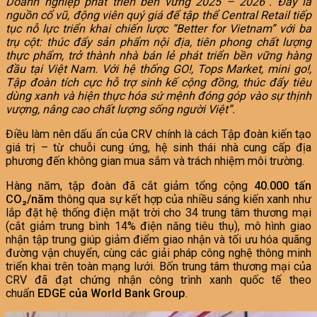
Doanh nghiệp phát triển bền vững 2025 – 2026”. Đây là
n
guồn cổ vũ, động viên quý giá để tập thể Central Retail tiếp
tục
nỗ lực triển khai chiến lược “Better for Vietnam” với ba
trụ cột: thúc đẩy sản phẩm nội địa, tiên phong chất lượng
thực phẩm, trở thành nhà bán lẻ phát triển bền vững hàng
đầu tại Việt Nam. Với hệ thống GO!, Tops Market, mini go!,
Tập đoàn tích cực hỗ trợ sinh kế cộng đồng, thúc đẩy tiêu
dùng xanh và hiện thực hóa sứ mệnh đóng góp vào sự thịnh
vượng, nâng cao chất lượng sống người Việt”.
Điều làm nên dấu ấn của CRV chính là cách Tập đoàn kiến tạo
giá trị – từ chuỗi cung ứng, hệ sinh thái nhà cung cấp địa
phương đến không gian mua sắm và trách nhiệm môi trường.
Hàng năm, tập đoàn đã cắt giảm tổng cộng
40.000 tấn
CO₂/năm
thông qua sự kết hợp của nhiều sáng kiến xanh như
lắp đặt hệ thống điện mặt trời cho 34 trung tâm thương mại
(cắt giảm trung bình 14% điện năng tiêu thụ), mô hình giao
nhận tập trung giúp giảm điểm giao nhận và tối ưu hóa quãng
đường vận chuyển, cùng các giải pháp công nghệ thông minh
triển khai trên toàn mạng lưới. Bốn trung tâm thương mại của
CRV đã đạt chứng nhận công trình xanh quốc tế theo
chuẩn
EDGE của World Bank Group
.