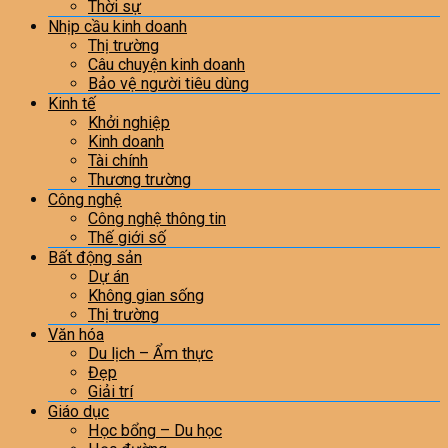
Thời sự
Nhịp cầu kinh doanh
Thị trường
Câu chuyện kinh doanh
Bảo vệ người tiêu dùng
Kinh tế
Khởi nghiệp
Kinh doanh
Tài chính
Thương trường
Công nghệ
Công nghệ thông tin
Thế giới số
Bất động sản
Dự án
Không gian sống
Thị trường
Văn hóa
Du lịch – Ẩm thực
Đẹp
Giải trí
Giáo dục
Học bổng – Du học