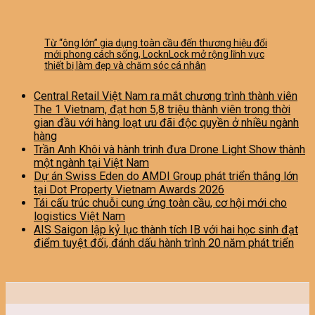
Từ “ông lớn” gia dụng toàn cầu đến thương hiệu đổi
mới phong cách sống, LocknLock mở rộng lĩnh vực
thiết bị làm đẹp và chăm sóc cá nhân
Central Retail Việt Nam ra mắt chương trình thành viên
The 1 Vietnam, đạt hơn 5,8 triệu thành viên trong thời
gian đầu với hàng loạt ưu đãi độc quyền ở nhiều ngành
hàng
Trần Anh Khôi và hành trình đưa Drone Light Show thành
một ngành tại Việt Nam
Dự án Swiss Eden do AMDI Group phát triển thắng lớn
tại Dot Property Vietnam Awards 2026
Tái cấu trúc chuỗi cung ứng toàn cầu, cơ hội mới cho
logistics Việt Nam
AIS Saigon lập kỷ lục thành tích IB với hai học sinh đạt
điểm tuyệt đối, đánh dấu hành trình 20 năm phát triển