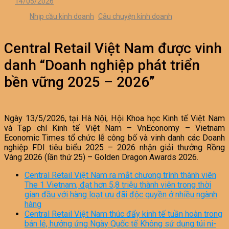
14/05/2026
Nhịp cầu kinh doanh
Câu chuyện kinh doanh
Central Retail Việt Nam được vinh
danh “Doanh nghiệp phát triển
bền vững 2025 – 2026”
Ngày 13/5/2026, tại Hà Nội, Hội Khoa học Kinh tế Việt Nam
và Tạp chí Kinh tế Việt Nam – VnEconomy – Vietnam
Economic Times tổ chức lễ công bố và vinh danh các Doanh
nghiệp FDI tiêu biểu 2025 – 2026 nhận giải thưởng Rồng
Vàng 2026 (lần thứ 25) – Golden Dragon Awards 2026.
Central Retail Việt Nam ra mắt chương trình thành viên
The 1 Vietnam, đạt hơn 5,8 triệu thành viên trong thời
gian đầu với hàng loạt ưu đãi độc quyền ở nhiều ngành
hàng
Central Retail Việt Nam thúc đẩy kinh tế tuần hoàn trong
bán lẻ, hưởng ứng Ngày Quốc tế Không sử dụng túi ni-