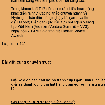
hầm ánh sáng và thành phố đổi mới sáng tạo.
Trong khuôn khổ Triển lãm, còn rất nhiều hoạt động
khác diễn ra như: Các hội thảo chuyên ngành về
Hydrogen, bán dẫn, công nghệ y tế, game và thi
đấu esport; Diễn đàn Quỹ Đầu tư Khởi nghiệp sáng
tạo Việt Nam (Vietnam Venture Summit – VVS);
Ngày hội STEAM; Gala trao giải Better Choice
Awards…
Lượt xem:
141
Bài viết cùng chuyên mục:
Giải vô địch các câu lạc bộ tranh cúp Fgolf Bình Định lầ
diễn ra thành công thu hút hàng trăm golfer tham gia tr
tài
Giá xăng E5 RON 92 tăng 3 lần liên tiếp