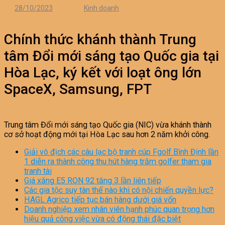
28/10/2023
Kinh doanh
Chính thức khánh thành Trung
tâm Đổi mới sáng tạo Quốc gia tại
Hòa Lạc, ký kết với loạt ông lớn
SpaceX, Samsung, FPT
Trung tâm Đổi mới sáng tạo Quốc gia (NIC) vừa khánh thành
cơ sở hoạt động mới tại Hòa Lạc sau hơn 2 năm khởi công.
Giải vô địch các câu lạc bộ tranh cúp Fgolf Bình Định lần
1 diễn ra thành công thu hút hàng trăm golfer tham gia
tranh tài
Giá xăng E5 RON 92 tăng 3 lần liên tiếp
Các gia tộc suy tàn thế nào khi có nội chiến quyền lực?
HAGL Agrico tiếp tục bán hàng dưới giá vốn
Doanh nghiệp xem nhân viên hạnh phúc quan trọng hơn
hiệu quả công việc vừa có động thái đặc biệt