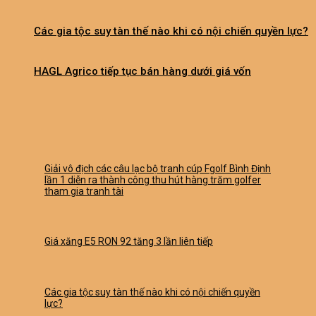
Các gia tộc suy tàn thế nào khi có nội chiến quyền lực?
HAGL Agrico tiếp tục bán hàng dưới giá vốn
Giải vô địch các câu lạc bộ tranh cúp Fgolf Bình Định
lần 1 diễn ra thành công thu hút hàng trăm golfer
tham gia tranh tài
Giá xăng E5 RON 92 tăng 3 lần liên tiếp
Các gia tộc suy tàn thế nào khi có nội chiến quyền
lực?