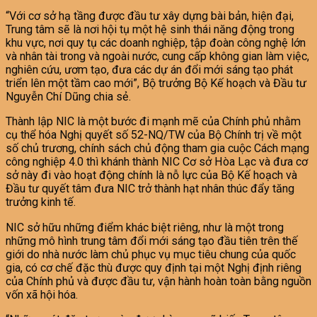
“Với cơ sở hạ tầng được đầu tư xây dựng bài bản, hiện đại,
Trung tâm sẽ là nơi hội tụ một hệ sinh thái năng động trong
khu vực, nơi quy tụ các doanh nghiệp, tập đoàn công nghệ lớn
và nhân tài trong và ngoài nước, cung cấp không gian làm việc,
nghiên cứu, ươm tạo, đưa các dự án đổi mới sáng tạo phát
triển lên một tầm cao mới”, Bộ trưởng Bộ Kế hoạch và Đầu tư
Nguyễn Chí Dũng chia sẻ.
Thành lập NIC là một bước đi mạnh mẽ của Chính phủ nhằm
cụ thể hóa Nghị quyết số 52-NQ/TW của Bộ Chính trị về một
số chủ trương, chính sách chủ động tham gia cuộc Cách mạng
công nghiệp 4.0 thì khánh thành NIC Cơ sở Hòa Lạc và đưa cơ
sở này đi vào hoạt động chính là nỗ lực của Bộ Kế hoạch và
Đầu tư quyết tâm đưa NIC trở thành hạt nhân thúc đẩy tăng
trưởng kinh tế.
NIC sở hữu những điểm khác biệt riêng, như là một trong
những mô hình trung tâm đổi mới sáng tạo đầu tiên trên thế
giới do nhà nước làm chủ phục vụ mục tiêu chung của quốc
gia, có cơ chế đặc thù được quy định tại một Nghị định riêng
của Chính phủ và được đầu tư, vận hành hoàn toàn bằng nguồn
vốn xã hội hóa.