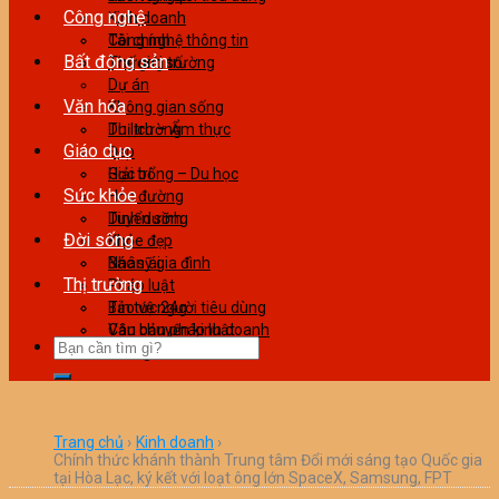
Công nghệ
Kinh doanh
Tài chính
Công nghệ thông tin
Bất động sản
Thương trường
Thế giới số
Dự án
Văn hóa
Không gian sống
Thị trường
Du lịch – Ẩm thực
Giáo dục
Đẹp
Giải trí
Học bổng – Du học
Sức khỏe
Học đường
Tuyển sinh
Dinh dưỡng
Đời sống
Khỏe đẹp
Bác sỹ gia đình
Nhân ái
Thị trường
Pháp luật
Tin tức 24g
Bảo vệ người tiêu dùng
Văn bản pháp luật
Câu chuyện kinh doanh
Làm giàu
Trang chủ
›
Kinh doanh
›
Chính thức khánh thành Trung tâm Đổi mới sáng tạo Quốc gia
tại Hòa Lạc, ký kết với loạt ông lớn SpaceX, Samsung, FPT