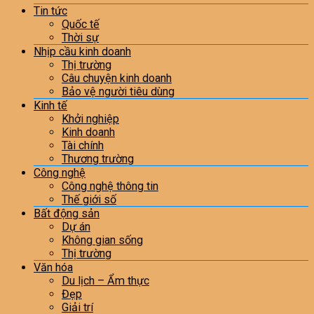
Tin tức
Quốc tế
Thời sự
Nhịp cầu kinh doanh
Thị trường
Câu chuyện kinh doanh
Bảo vệ người tiêu dùng
Kinh tế
Khởi nghiệp
Kinh doanh
Tài chính
Thương trường
Công nghệ
Công nghệ thông tin
Thế giới số
Bất động sản
Dự án
Không gian sống
Thị trường
Văn hóa
Du lịch – Ẩm thực
Đẹp
Giải trí