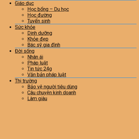
Giáo dục
Học bổng – Du học
Học đường
Tuyển sinh
Sức khỏe
Dinh dưỡng
Khỏe đẹp
Bác sỹ gia đình
Đời sống
Nhân ái
Pháp luật
Tin tức 24g
Văn bản pháp luật
Thị trường
Bảo vệ người tiêu dùng
Câu chuyện kinh doanh
Làm giàu