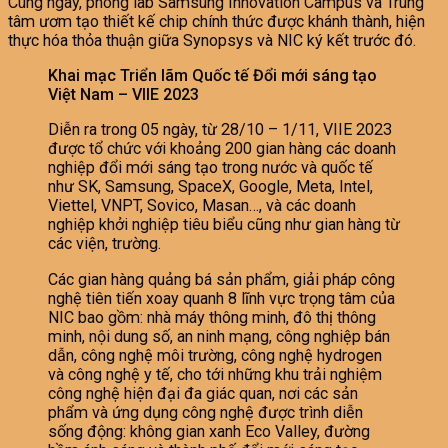
Cùng ngày, phòng lab Samsung Innovation Campus và Trung
tâm ươm tạo thiết kế chip chính thức được khánh thành, hiện
thực hóa thỏa thuận giữa Synopsys và NIC ký kết trước đó.
Khai mạc Triển lãm Quốc tế Đổi mới sáng tạo
Việt Nam – VIIE 2023
Diễn ra trong 05 ngày, từ 28/10 – 1/11, VIIE 2023
được tổ chức với khoảng 200 gian hàng các doanh
nghiệp đổi mới sáng tạo trong nước và quốc tế
như SK, Samsung, SpaceX, Google, Meta, Intel,
Viettel, VNPT, Sovico, Masan…, và các doanh
nghiệp khởi nghiệp tiêu biểu cũng như gian hàng từ
các viện, trường.
Các gian hàng quảng bá sản phẩm, giải pháp công
nghệ tiên tiến xoay quanh 8 lĩnh vực trọng tâm của
NIC bao gồm: nhà máy thông minh, đô thị thông
minh, nội dung số, an ninh mạng, công nghiệp bán
dẫn, công nghệ môi trường, công nghệ hydrogen
và công nghệ y tế, cho tới những khu trải nghiệm
công nghệ hiện đại đa giác quan, nơi các sản
phẩm và ứng dụng công nghệ được trình diễn
sống động: không gian xanh Eco Valley, đường