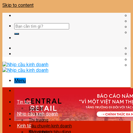
Skip to content
Menu
Tin tức
Quốc tế
Nhịp cầu kinh doanh
Thời sự
Thị trường
Kinh tế
Câu chuyện kinh doanh
Bảo vệ người tiêu dùng
Khởi nghiệp