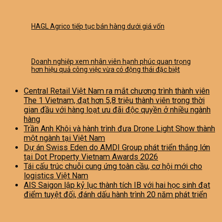
HAGL Agrico tiếp tục bán hàng dưới giá vốn
Doanh nghiệp xem nhân viên hạnh phúc quan trọng
hơn hiệu quả công việc vừa có động thái đặc biệt
Central Retail Việt Nam ra mắt chương trình thành viên
The 1 Vietnam, đạt hơn 5,8 triệu thành viên trong thời
gian đầu với hàng loạt ưu đãi độc quyền ở nhiều ngành
hàng
Trần Anh Khôi và hành trình đưa Drone Light Show thành
một ngành tại Việt Nam
Dự án Swiss Eden do AMDI Group phát triển thắng lớn
tại Dot Property Vietnam Awards 2026
Tái cấu trúc chuỗi cung ứng toàn cầu, cơ hội mới cho
logistics Việt Nam
AIS Saigon lập kỷ lục thành tích IB với hai học sinh đạt
điểm tuyệt đối, đánh dấu hành trình 20 năm phát triển