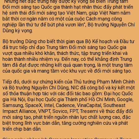
“Những nét đặc trưng này được kỳ vọng sẽ biến Trung tâm
Đổi mới sáng tạo Quốc gia thành hạt nhân thúc đẩy phát triển
hệ sinh thái đổi mới sáng tạo Việt Nam, giúp Việt Nam nắm
bắt thời cơ ngàn năm có một của cuộc Cách mạng công
nghiệp lần thứ tư để bứt phá vươn lên”, Bộ trưởng Nguyễn Chí
Dũng kỳ vọng.
Bộ trưởng Dũng cho biết thời gian qua Bộ Kế hoạch và Đầu tư
đã trực tiếp chỉ đạo Trung tâm Đổi mới sáng tạo Quốc gia
vượt qua nhiều khó khăn, thách thức, tập trung triển khai và
hoàn thành nhiều nhiệm vụ. Đến nay, có thể khẳng định Trung
tâm đã đạt được những kết quả quan trọng, là một trung tâm
của quốc gia và mang tầm vóc khu vực về đổi mới sáng tạo.
Tiếp đó, dưới sự chứng kiến của Thủ tướng Phạm Minh Chính
và Bộ trưởng Nguyễn Chí Dũng, NIC đã công bố và ký kết một
số thỏa thuận hợp tác với các đối tác bao gồm: Đại học Quốc
gia Hà Nội, Đại học Quốc gia Thành phố Hồ Chí Minh, Google,
Samsung, SpaceX, Intel, Cadence, VinaCapital, Southeast
Impact Alliance, VNPT, Sovico, FPT, Tresemi về thúc đẩy đổi
mới sáng tạo, phát triển nguồn nhân lực chất lượng cao, đặc
biệt trong lĩnh vực bán dẫn, tăng cường nghiên cứu và phát
triển chip bán dẫn.