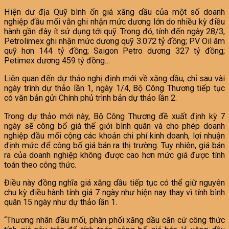
Hiện dư địa Quỹ bình ổn giá xăng dầu của một số doanh
nghiệp đầu mối vẫn ghi nhận mức dương lớn do nhiều kỳ điều
hành gần đây ít sử dụng tới quỹ. Trong đó, tính đến ngày 28/3,
Petrolimex ghi nhận mức dương quỹ
3.072 tỷ đồng
; PV Oil âm
quỹ hơn
144 tỷ đồng
; Saigon Petro dương
327 tỷ đồng
;
Petimex dương
459 tỷ đồng
…
Liên quan đến dự thảo nghị định mới về xăng dầu, chỉ sau vài
ngày trình dự thảo lần 1, ngày 1/4, Bộ Công Thương tiếp tục
có văn bản gửi Chính phủ trình bản dự thảo lần 2.
Trong dự thảo mới này, Bộ Công Thương đề xuất định kỳ 7
ngày sẽ công bố giá thế giới bình quân và cho phép doanh
nghiệp đầu mối cộng các khoản chi phí kinh doanh, lợi nhuận
định mức để công bố giá bán ra thị trường. Tuy nhiên, giá bán
ra của doanh nghiệp không được cao hơn mức giá được tính
toán theo công thức.
Điều này đồng nghĩa giá xăng dầu tiếp tục có thể giữ nguyên
chu kỳ điều hành tính giá 7 ngày như hiện nay thay vì tính bình
quân 15 ngày như dự thảo lần 1.
“Thương nhân đầu mối, phân phối xăng dầu căn cứ công thức