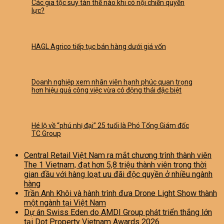
Các gia tộc suy tàn thế nào khi có nội chiến quyền
lực?
HAGL Agrico tiếp tục bán hàng dưới giá vốn
Doanh nghiệp xem nhân viên hạnh phúc quan trọng
hơn hiệu quả công việc vừa có động thái đặc biệt
Hé lộ về “phú nhị đại” 25 tuổi là Phó Tổng Giám đốc
TC Group
Central Retail Việt Nam ra mắt chương trình thành viên
The 1 Vietnam, đạt hơn 5,8 triệu thành viên trong thời
gian đầu với hàng loạt ưu đãi độc quyền ở nhiều ngành
hàng
Trần Anh Khôi và hành trình đưa Drone Light Show thành
một ngành tại Việt Nam
Dự án Swiss Eden do AMDI Group phát triển thắng lớn
tại Dot Property Vietnam Awards 2026