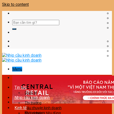
Skip to content
Menu
Tin tức
Quốc tế
Nhịp cầu kinh doanh
Thời sự
Thị trường
Kinh tế
Câu chuyện kinh doanh
Bảo vệ người tiêu dùng
Khởi nghiệp