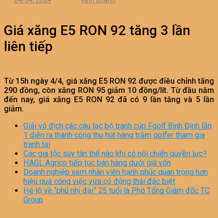
04/04/2024
Kinh doanh
Giá xăng E5 RON 92 tăng 3 lần
liên tiếp
Từ 15h ngày 4/4, giá xăng E5 RON 92 được điều chỉnh tăng
290 đồng, còn xăng RON 95 giảm 10 đồng/lít. Từ đầu năm
đến nay, giá xăng E5 RON 92 đã có 9 lần tăng và 5 lần
giảm.
Giải vô địch các câu lạc bộ tranh cúp Fgolf Bình Định lần
1 diễn ra thành công thu hút hàng trăm golfer tham gia
tranh tài
Các gia tộc suy tàn thế nào khi có nội chiến quyền lực?
HAGL Agrico tiếp tục bán hàng dưới giá vốn
Doanh nghiệp xem nhân viên hạnh phúc quan trọng hơn
hiệu quả công việc vừa có động thái đặc biệt
Hé lộ về “phú nhị đại” 25 tuổi là Phó Tổng Giám đốc TC
Group