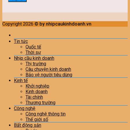
Copyright 2026 ©
by nhipcaukinhdoanh.vn
Tin tức
Quốc tế
Thời sự
Nhịp cầu kinh doanh
Thị trường
Câu chuyện kinh doanh
Bảo vệ người tiêu dùng
Kinh tế
Khởi nghiệp
Kinh doanh
Tài chính
Thương trường
Công nghệ
Công nghệ thông tin
Thế giới số
Bất động sản