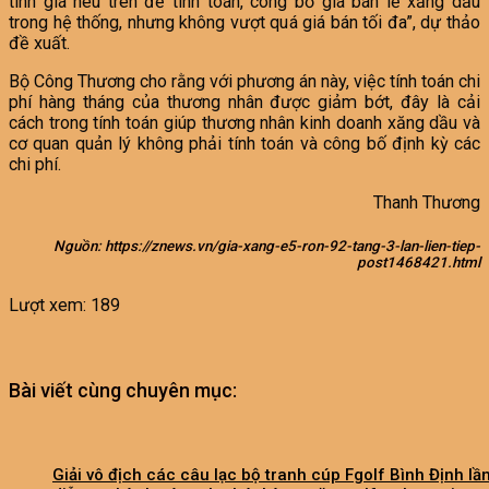
tính giá nêu trên để tính toán, công bố giá bán lẻ xăng dầu
trong hệ thống, nhưng không vượt quá giá bán tối đa”, dự thảo
đề xuất.
Bộ Công Thương cho rằng với phương án này, việc tính toán chi
phí hàng tháng của thương nhân được giảm bớt, đây là cải
cách trong tính toán giúp thương nhân kinh doanh xăng dầu và
cơ quan quản lý không phải tính toán và công bố định kỳ các
chi phí.
Thanh Thương
Nguồn: https://znews.vn/gia-xang-e5-ron-92-tang-3-lan-lien-tiep-
post1468421.html
Lượt xem:
189
Bài viết cùng chuyên mục:
Giải vô địch các câu lạc bộ tranh cúp Fgolf Bình Định lầ