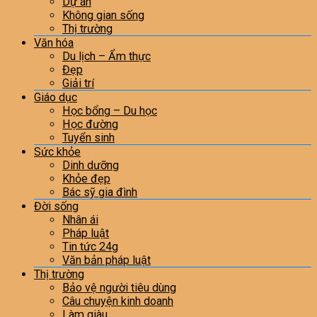
Dự án
Không gian sống
Thị trường
Văn hóa
Du lịch – Ẩm thực
Đẹp
Giải trí
Giáo dục
Học bổng – Du học
Học đường
Tuyển sinh
Sức khỏe
Dinh dưỡng
Khỏe đẹp
Bác sỹ gia đình
Đời sống
Nhân ái
Pháp luật
Tin tức 24g
Văn bản pháp luật
Thị trường
Bảo vệ người tiêu dùng
Câu chuyện kinh doanh
Làm giàu