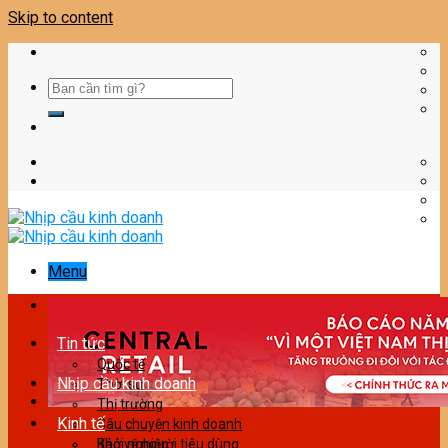
Skip to content
Menu
Tin tức
Quốc tế
Nhịp cầu kinh doanh
Thời sự
Thị trường
Kinh tế
Câu chuyện kinh doanh
Bảo vệ người tiêu dùng
Khởi nghiệp