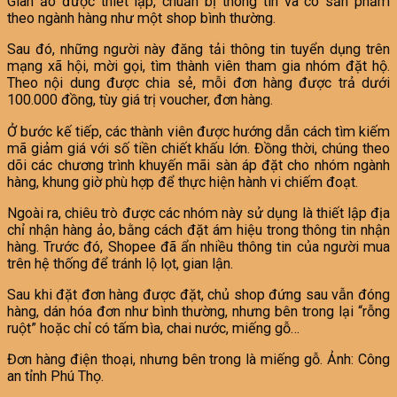
Gian ảo được thiết lập, chuẩn bị thông tin và có sản phẩm
theo ngành hàng như một shop bình thường.
Sau đó, những người này đăng tải thông tin tuyển dụng trên
mạng xã hội, mời gọi, tìm thành viên tham gia nhóm đặt hộ.
Theo nội dung được chia sẻ, mỗi đơn hàng được trả dưới
100.000 đồng, tùy giá trị voucher, đơn hàng.
Ở bước kế tiếp, các thành viên được hướng dẫn cách tìm kiếm
mã giảm giá với số tiền chiết khấu lớn. Đồng thời, chúng theo
dõi các chương trình khuyến mãi sàn áp đặt cho nhóm ngành
hàng, khung giờ phù hợp để thực hiện hành vi chiếm đoạt.
Ngoài ra, chiêu trò được các nhóm này sử dụng là thiết lập địa
chỉ nhận hàng ảo, bằng cách đặt ám hiệu trong thông tin nhận
hàng. Trước đó, Shopee đã ẩn nhiều thông tin của người mua
trên hệ thống để tránh lộ lọt, gian lận.
Sau khi đặt đơn hàng được đặt, chủ shop đứng sau vẫn đóng
hàng, dán hóa đơn như bình thường, nhưng bên trong lại “rỗng
ruột” hoặc chỉ có tấm bìa, chai nước, miếng gỗ…
Đơn hàng điện thoại, nhưng bên trong là miếng gỗ. Ảnh: Công
an tỉnh Phú Thọ.