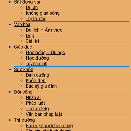
Bất động sản
Dự án
Không gian sống
Thị trường
Văn hóa
Du lịch – Ẩm thực
Đẹp
Giải trí
Giáo dục
Học bổng – Du học
Học đường
Tuyển sinh
Sức khỏe
Dinh dưỡng
Khỏe đẹp
Bác sỹ gia đình
Đời sống
Nhân ái
Pháp luật
Tin tức 24g
Văn bản pháp luật
Thị trường
Bảo vệ người tiêu dùng