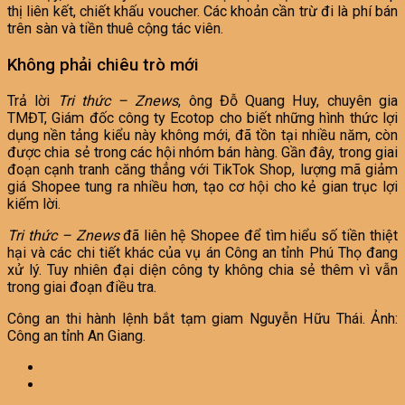
thị liên kết, chiết khấu voucher. Các khoản cần trừ đi là phí bán
trên sàn và tiền thuê cộng tác viên.
Không phải chiêu trò mới
Trả lời
Tri thức – Znews
, ông Đỗ Quang Huy, chuyên gia
TMĐT, Giám đốc công ty Ecotop cho biết những hình thức lợi
dụng nền tảng kiểu này không mới, đã tồn tại nhiều năm, còn
được chia sẻ trong các hội nhóm bán hàng. Gần đây, trong giai
đoạn cạnh tranh căng thẳng với TikTok Shop, lượng mã giảm
giá Shopee tung ra nhiều hơn, tạo cơ hội cho kẻ gian trục lợi
kiếm lời.
Tri thức – Znews
đã liên hệ Shopee để tìm hiểu số tiền thiệt
hại và các chi tiết khác của vụ án Công an tỉnh Phú Thọ đang
xử lý. Tuy nhiên đại diện công ty không chia sẻ thêm vì vẫn
trong giai đoạn điều tra.
Công an thi hành lệnh bắt tạm giam Nguyễn Hữu Thái. Ảnh:
Công an tỉnh An Giang.