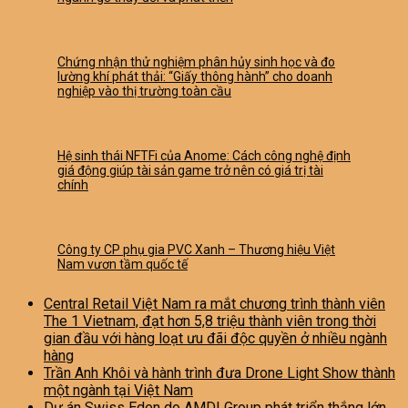
Chứng nhận thử nghiệm phân hủy sinh học và đo
lường khí phát thải: “Giấy thông hành” cho doanh
nghiệp vào thị trường toàn cầu
Hệ sinh thái NFTFi của Anome: Cách công nghệ định
giá động giúp tài sản game trở nên có giá trị tài
chính
Công ty CP phụ gia PVC Xanh – Thương hiệu Việt
Nam vươn tầm quốc tế
Central Retail Việt Nam ra mắt chương trình thành viên
The 1 Vietnam, đạt hơn 5,8 triệu thành viên trong thời
gian đầu với hàng loạt ưu đãi độc quyền ở nhiều ngành
hàng
Trần Anh Khôi và hành trình đưa Drone Light Show thành
một ngành tại Việt Nam
Dự án Swiss Eden do AMDI Group phát triển thắng lớn