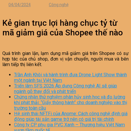
04/04/2024
Công nghệ
Kẻ gian trục lợi hàng chục tỷ từ
mã giảm giá của Shopee thế nào
Quá trình gian lận, lạm dụng mã giảm giá trên Shopee có sự
hợp tác của chủ shop, đơn vị vận chuyển, người mua và bên
làm tiếp thị liên kết.
Trần Anh Khôi và hành trình đưa Drone Light Show thành
một ngành tại Việt Nam
Triển lãm SFS 2026 Áp dụng Công nghệ AI sẽ giúp
ngành gỗ thay đổi và phát triển
Chứng nhận thử nghiệm phân hủy sinh học và đo lường
khí phát thải: “Giấy thông hành” cho doanh nghiệp vào thị
trường toàn cầu
Hệ sinh thái NFTFi của Anome: Cách công nghệ định giá
động giúp tài sản game trở nên có giá trị tài chính
Công ty CP phụ gia PVC Xanh – Thương hiệu Việt Nam
vươn tầm quốc tế