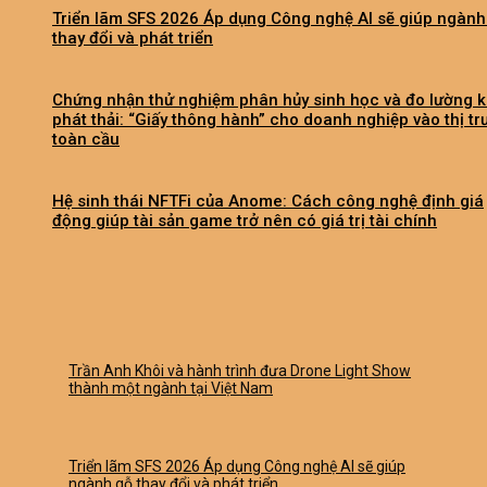
Triển lãm SFS 2026 Áp dụng Công nghệ AI sẽ giúp ngành
thay đổi và phát triển
Chứng nhận thử nghiệm phân hủy sinh học và đo lường k
phát thải: “Giấy thông hành” cho doanh nghiệp vào thị t
toàn cầu
Hệ sinh thái NFTFi của Anome: Cách công nghệ định giá
động giúp tài sản game trở nên có giá trị tài chính
Trần Anh Khôi và hành trình đưa Drone Light Show
thành một ngành tại Việt Nam
Triển lãm SFS 2026 Áp dụng Công nghệ AI sẽ giúp
ngành gỗ thay đổi và phát triển