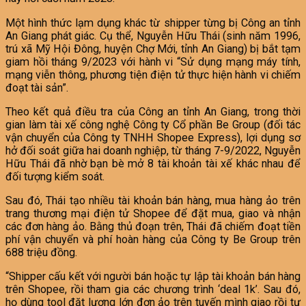
Một hình thức lạm dụng khác từ shipper từng bị Công an tỉnh
An Giang phát giác. Cụ thể, Nguyễn Hữu Thái (sinh năm 1996,
trú xã Mỹ Hội Đông, huyện Chợ Mới, tỉnh An Giang) bị bắt tạm
giam hồi tháng 9/2023 với hành vi “Sử dụng mạng máy tính,
mạng viễn thông, phương tiện điện tử thực hiện hành vi chiếm
đoạt tài sản”.
Theo kết quả điều tra của Công an tỉnh An Giang, trong thời
gian làm tài xế công nghệ Công ty Cổ phần Be Group (đối tác
vận chuyển của Công ty TNHH Shopee Express), lợi dụng sơ
hở đối soát giữa hai doanh nghiệp, từ tháng 7-9/2022, Nguyễn
Hữu Thái đã nhờ bạn bè mở 8 tài khoản tài xế khác nhau để
đối tượng kiểm soát.
Sau đó, Thái tạo nhiều tài khoản bán hàng, mua hàng ảo trên
trang thương mại điện tử Shopee để đặt mua, giao và nhận
các đơn hàng ảo. Bằng thủ đoạn trên, Thái đã chiếm đoạt tiền
phí vận chuyển và phí hoàn hàng của Công ty Be Group trên
688 triệu đồng.
“Shipper cấu kết với người bán hoặc tự lập tài khoản bán hàng
trên Shopee, rồi tham gia các chương trình ‘deal 1k’. Sau đó,
họ dùng tool đặt lượng lớn đơn ảo trên tuyến mình giao rồi tự