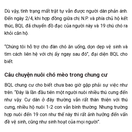
Dù vậy, tình trạng mất trật tự vẫn được người dân phản ánh.
Đến ngày 2/4, khi hợp đồng giữa chị N.P. và phía chủ hộ kết
thúc, BQL đã chuyển đồ đạc của người này và 19 chú chó ra
khỏi căn hộ.
“Chúng tôi hỗ trợ cho đàn chó ăn uống, dọn dẹp vệ sinh và
tìm cách liên hệ với chị ấy ngay sau đó”, đại diện BQL cho
biết.
Câu chuyện nuôi chó mèo trong chung cư
BQL chung cư cho biết chưa bao giờ gặp phải sự việc như
trên. “Đây là lần đầu tiên một người nuôi nhiều thú cưng đến
như vậy. Cư dân ở đây thường vẫn rất thân thiện với thú
cưng, nhiều hộ nuôi 1-2 con vẫn bình thường. Nhưng trường
hợp nuôi đến 19 con như thế này thì rất ảnh hưởng đến vấn
đề vệ sinh, cũng như sinh hoạt của mọi người”.