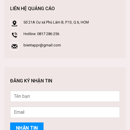
LIÊN HỆ QUẢNG CÁO
Số 21A Cư xá Phú Lâm B, P.13, Q.6, HCM
Hotline: 0817 286 256
bientappr@gmail.com
ĐĂNG KÝ NHẬN TIN