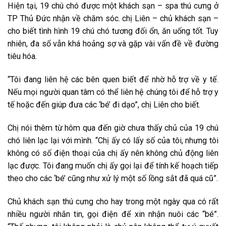
Hiện tại, 19 chú chó được một khách sạn – spa thú cưng ở
TP Thủ Đức nhận về chăm sóc. chị Liên – chủ khách sạn –
cho biết tình hình 19 chú chó tương đối ổn, ăn uống tốt. Tuy
nhiên, đa số vẫn khá hoảng sợ và gặp vài vấn đề về đường
tiêu hóa.
“Tôi đang liên hệ các bên quen biết để nhờ hỗ trợ về y tế.
Nếu mọi người quan tâm có thể liên hệ chúng tôi để hỗ trợ y
tế hoặc đến giúp đưa các ‘bé’ đi dạo”, chị Liên cho biết.
Chị nói thêm từ hôm qua đến giờ chưa thấy chủ của 19 chú
chó liên lạc lại với mình. “Chị ấy có lấy số của tôi, nhưng tôi
không có số điện thoại của chị ấy nên không chủ động liên
lạc được. Tôi đang muốn chị ấy gọi lại để tính kế hoạch tiếp
theo cho các ‘bé’ cũng như xử lý một số lồng sắt đã quá cũ”.
Chủ khách sạn thú cưng cho hay trong một ngày qua có rất
nhiều người nhắn tin, gọi điện để xin nhận nuôi các “bé”.