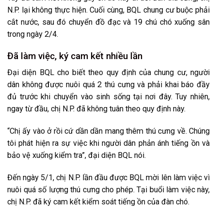
N.P. lại không thực hiện. Cuối cùng, BQL chung cư buộc phải
cắt nước, sau đó chuyển đồ đạc và 19 chú chó xuống sân
trong ngày 2/4.
Đã làm việc, ký cam kết nhiều lần
Đại diện BQL cho biết theo quy định của chung cư, người
dân không được nuôi quá 2 thú cưng và phải khai báo đầy
đủ trước khi chuyển vào sinh sống tại nơi đây. Tuy nhiên,
ngay từ đầu, chị N.P. đã không tuân theo quy định này.
“Chị ấy vào ở rồi cứ dần dần mang thêm thú cưng về. Chúng
tôi phát hiện ra sự việc khi người dân phản ánh tiếng ồn và
bảo vệ xuống kiểm tra”, đại diện BQL nói.
Đến ngày 5/1, chị N.P. lần đầu được BQL mời lên làm việc vì
nuôi quá số lượng thú cưng cho phép. Tại buổi làm việc này,
chị N.P. đã ký cam kết kiểm soát tiếng ồn của đàn chó.