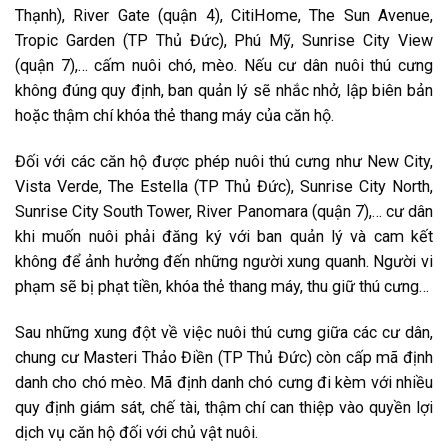
Việc nuôi thú cưng trong các chung cư ở TP.HCM là chủ đề
thường xuyên được thảo luận trong các cuộc họp cư dân
đến mạng xã hội trong vài năm qua.
Nhiều chung cư như Vinhomes Central Park (quận Bình
Thạnh), River Gate (quận 4), CitiHome, The Sun Avenue,
Tropic Garden (TP Thủ Đức), Phú Mỹ, Sunrise City View
(quận 7),… cấm nuôi chó, mèo. Nếu cư dân nuôi thú cưng
không đúng quy định, ban quản lý sẽ nhắc nhở, lập biên bản
hoặc thậm chí khóa thẻ thang máy của căn hộ.
Đối với các căn hộ được phép nuôi thú cưng như New City,
Vista Verde, The Estella (TP Thủ Đức), Sunrise City North,
Sunrise City South Tower, River Panomara (quận 7),… cư dân
khi muốn nuôi phải đăng ký với ban quản lý và cam kết
không để ảnh hưởng đến những người xung quanh. Người vi
phạm sẽ bị phạt tiền, khóa thẻ thang máy, thu giữ thú cưng…