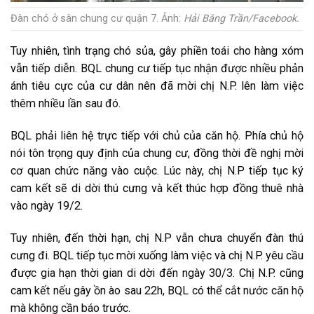
Đàn chó ở sân chung cư quận 7. Ảnh:
Hải Băng Trần/Facebook.
Tuy nhiên, tình trạng chó sủa, gây phiền toái cho hàng xóm
vẫn tiếp diễn. BQL chung cư tiếp tục nhận được nhiều phản
ánh tiêu cực của cư dân nên đã mời chị N.P. lên làm việc
thêm nhiều lần sau đó.
BQL phải liên hệ trực tiếp với chủ của căn hộ. Phía chủ hộ
nói tôn trọng quy định của chung cư, đồng thời đề nghị mời
cơ quan chức năng vào cuộc. Lúc này, chị N.P tiếp tục ký
cam kết sẽ di dời thú cưng và kết thúc hợp đồng thuê nhà
vào ngày 19/2.
Tuy nhiên, đến thời hạn, chị N.P vẫn chưa chuyển đàn thú
cưng đi. BQL tiếp tục mời xuống làm việc và chị N.P. yêu cầu
được gia hạn thời gian di dời đến ngày 30/3. Chị N.P. cũng
cam kết nếu gây ồn ào sau 22h, BQL có thể cắt nước căn hộ
mà không cần báo trước.