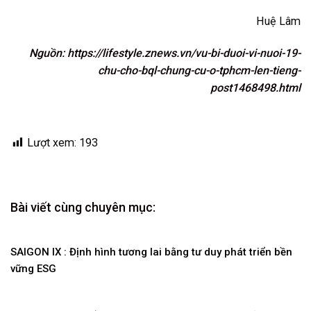
Sau những xung đột về việc nuôi thú cưng giữa các cư dân,
chung cư Masteri Thảo Điền (TP Thủ Đức) còn cấp mã định
danh cho chó mèo. Mã định danh chó cưng đi kèm với nhiều
quy định giám sát, chế tài, thậm chí can thiệp vào quyền lợi
dịch vụ căn hộ đối với chủ vật nuôi.
Huệ Lâm
Nguồn: https://lifestyle.znews.vn/vu-bi-duoi-vi-nuoi-19-
chu-cho-bql-chung-cu-o-tphcm-len-tieng-
post1468498.html
Lượt xem:
193