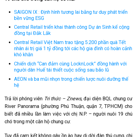
SAIGON IX : Định hình tương lai bằng tư duy phát triển
bền vững ESG
Central Retail triển khai thành công Dự án Sinh kế cộng
đồng tại Đắk Lắk
Central Retail Việt Nam trao tặng 5.200 phần quà Tết
nhân ái trị giá 1 tỷ đồng tới các hộ gia đình có hoàn cảnh
khó khăn
Chiến dịch “Can đảm cùng LocknLock” đồng hành với
người dân Huế tái thiết cuộc sống sau bão lũ
AEON và ba mũi nhọn trong chiến lược nuôi dưỡng thế
hệ
Trả lời phóng viên
Tri thức – Znews
, đại diện BQL chung cư
River Panorama (phường Phú Thuận, quận 7, TP.HCM) cho
biết đã nhiều lần làm việc với chị N.P. – người nuôi 19 chú
chó trong một căn hộ chung cư.
Tuy đã cam kết không gây ồn ào hay di dời đàn thú cưng, chị