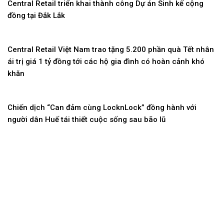
Bài viết cùng chuyên mục:
SAIGON IX : Định hình tương lai bằng tư duy phát triển bền
vững ESG
Central Retail triển khai thành công Dự án Sinh kế cộng
đồng tại Đắk Lắk
Central Retail Việt Nam trao tặng 5.200 phần quà Tết nhân
ái trị giá 1 tỷ đồng tới các hộ gia đình có hoàn cảnh khó
khăn
Chiến dịch “Can đảm cùng LocknLock” đồng hành với
người dân Huế tái thiết cuộc sống sau bão lũ