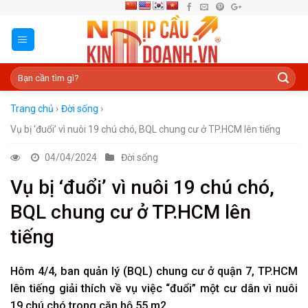
Skip
to
content
Trang chủ
›
Đời sống
›
Vụ bị ‘đuổi’ vì nuôi 19 chú chó, BQL chung cư ở TP.HCM lên tiếng
04/04/2024
Đời sống
Vụ bị ‘đuổi’ vì nuôi 19 chú chó,
BQL chung cư ở TP.HCM lên
tiếng
Hôm 4/4, ban quản lý (BQL) chung cư ở quận 7, TP.HCM
lên tiếng giải thích về vụ việc “đuổi” một cư dân vì nuôi
19 chú chó trong căn hộ 55 m2.