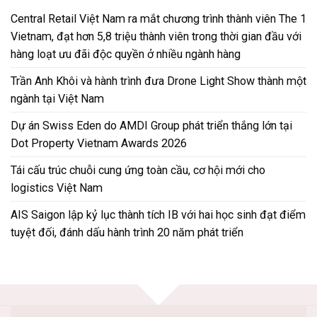
Chiến dịch “Can đảm cùng LocknLock” đồng hành với người dân
Huế tái thiết cuộc sống sau bão lũ
AEON và ba mũi nhọn trong chiến lược nuôi dưỡng thế hệ
Central Retail Việt Nam ra mắt chương trình thành viên The 1
Vietnam, đạt hơn 5,8 triệu thành viên trong thời gian đầu với
hàng loạt ưu đãi độc quyền ở nhiều ngành hàng
Trần Anh Khôi và hành trình đưa Drone Light Show thành một
ngành tại Việt Nam
Dự án Swiss Eden do AMDI Group phát triển thắng lớn tại
Dot Property Vietnam Awards 2026
Tái cấu trúc chuỗi cung ứng toàn cầu, cơ hội mới cho
logistics Việt Nam