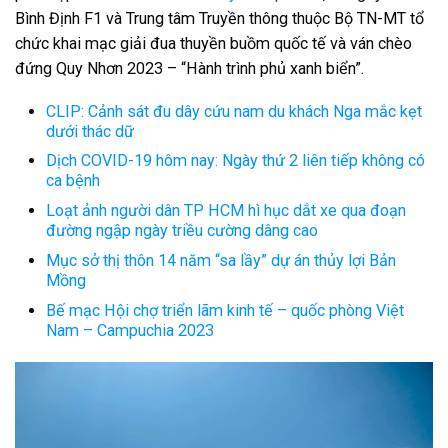
Bình Định F1 và Trung tâm Truyền thông thuộc Bộ TN-MT tổ
chức khai mạc giải đua thuyền buồm quốc tế và ván chèo
đứng Quy Nhơn 2023 – “Hành trình phủ xanh biển”.
CLIP: Cảnh sát đu dây cứu nam du khách Nga mắc kẹt
dưới thác dữ
Dịch COVID-19 hôm nay: Ngày thứ 2 liên tiếp không có
ca bệnh
Loạt ảnh người dân TP HCM hì hục dắt xe qua đoạn
đường ngập ngày triều cường dâng cao
Mục sở thị thôn 14 năm “sa lầy” dự án thủy lợi Bản
Mồng
Bế mạc Hội chợ triển lãm kinh tế – quốc phòng Việt
Nam – Campuchia 2023