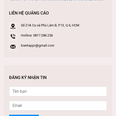
LIÊN HỆ QUẢNG CÁO
Số 21A Cư xá Phú Lâm B, P.13, Q.6, HCM
Hotline: 0817 286 256
bientappr@gmail.com
ĐĂNG KÝ NHẬN TIN