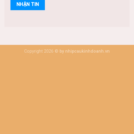
Copyright 2026 ©
by nhipcaukinhdoanh.vn