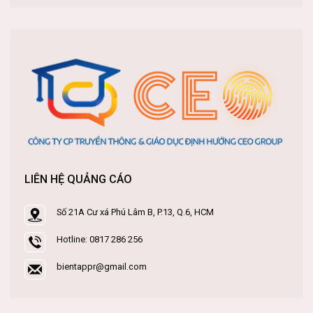
LIÊN HỆ QUẢNG CÁO
Số 21A Cư xá Phú Lâm B, P.13, Q.6, HCM
Hotline: 0817 286 256
bientappr@gmail.com