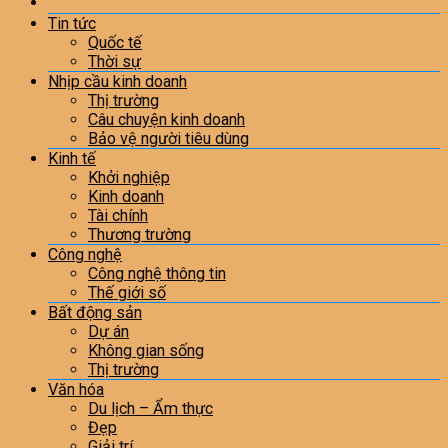
Tin tức
Quốc tế
Thời sự
Nhịp cầu kinh doanh
Thị trường
Câu chuyện kinh doanh
Bảo vệ người tiêu dùng
Kinh tế
Khởi nghiệp
Kinh doanh
Tài chính
Thương trường
Công nghệ
Công nghệ thông tin
Thế giới số
Bất động sản
Dự án
Không gian sống
Thị trường
Văn hóa
Du lịch – Ẩm thực
Đẹp
Giải trí