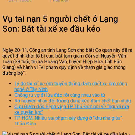
21/11/2023
Pháp luật
Vụ tai nạn 5 người chết ở Lạng
Sơn: Bắt tài xế xe đầu kéo
Ngày 20-11, Công an tỉnh Lạng Sơn cho biết Cơ quan này đã ra
quyết định khởi tố bị can, bắt tạm giam đối với Nguyễn Văn
Tuân (38 tuổi, trú xã Hoàng Vân, huyện Hiệp Hòa, tỉnh Bắc
Giang) về hành vi “Vi phạm quy định về tham gia giao thông
đường bộ”.
Lý do tài xế xe ôm truyền thống đâm chết xe ôm công
nghệ ở Tây Ninh
Chồng rủ vợ đi lừa đảo rồi cùng nhau vào tù
Rõ nguyên nhân đối tượng dùng kéo đâm chết bạn nhậu
Cựu Giám đốc Bệnh viện TP Thủ Đức nói về “người rửa
xe quyền lực”
TP HCM: Nhiều sai phạm xây dựng ở “khu nhà giàu”
Thảo Điền