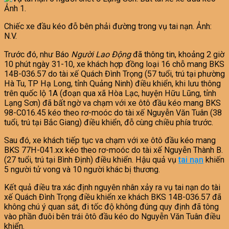
Chiếc xe đầu kéo đỗ bên phải đường trong vụ tai nạn. Ảnh:
N.V.
Trước đó, như Báo
Người Lao Động
đã thông tin, khoảng 2 giờ
10 phút ngày 31-10, xe khách hợp đồng loại 16 chỗ mang BKS
14B-036.57 do tài xế Quách Đình Trọng (57 tuổi, trú tại phường
Hà Tu, TP Hạ Long, tỉnh Quảng Ninh) điều khiển, khi lưu thông
trên quốc lộ 1A (đoạn qua xã Hòa Lạc, huyện Hữu Lũng, tỉnh
Lạng Sơn) đã bất ngờ va chạm với xe ôtô đầu kéo mang BKS
98-C016.45 kéo theo rơ-moóc do tài xế Nguyễn Văn Tuân (38
tuổi, trú tại Bắc Giang) điều khiển, đỗ cùng chiều phía trước.
Sau đó, xe khách tiếp tục va chạm với xe ôtô đầu kéo mang
BKS 77H-041.xx kéo theo rơ-moóc do tài xế Nguyễn Thành B.
(27 tuổi, trú tại Bình Định) điều khiển. Hậu quả vụ
tai nạn
khiến
5 người tử vong và 10 người khác bị thương.
Kết quả điều tra xác định nguyên nhân xảy ra vụ tai nạn do tài
xế Quách Đình Trọng điều khiển xe khách BKS 14B-036.57 đã
không chú ý quan sát, đi tốc độ không đúng quy định đã tông
vào phần đuôi bên trái ôtô đầu kéo do Nguyễn Văn Tuân điều
khiển.