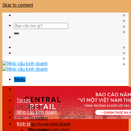
Skip to content
Menu
Tin tức
Quốc tế
Nhịp cầu kinh doanh
Thời sự
Thị trường
Kinh tế
Câu chuyện kinh doanh
Bảo vệ người tiêu dùng
Khởi nghiệp