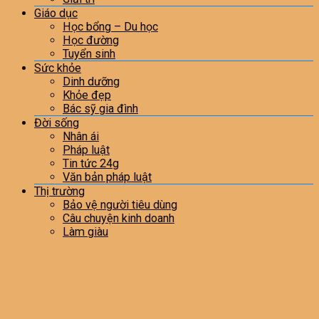
Giáo dục
Học bổng – Du học
Học đường
Tuyển sinh
Sức khỏe
Dinh dưỡng
Khỏe đẹp
Bác sỹ gia đình
Đời sống
Nhân ái
Pháp luật
Tin tức 24g
Văn bản pháp luật
Thị trường
Bảo vệ người tiêu dùng
Câu chuyện kinh doanh
Làm giàu