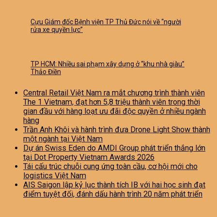
Cựu Giám đốc Bệnh viện TP Thủ Đức nói về “người
rửa xe quyền lực”
TP HCM: Nhiều sai phạm xây dựng ở “khu nhà giàu”
Thảo Điền
Central Retail Việt Nam ra mắt chương trình thành viên
The 1 Vietnam, đạt hơn 5,8 triệu thành viên trong thời
gian đầu với hàng loạt ưu đãi độc quyền ở nhiều ngành
hàng
Trần Anh Khôi và hành trình đưa Drone Light Show thành
một ngành tại Việt Nam
Dự án Swiss Eden do AMDI Group phát triển thắng lớn
tại Dot Property Vietnam Awards 2026
Tái cấu trúc chuỗi cung ứng toàn cầu, cơ hội mới cho
logistics Việt Nam
AIS Saigon lập kỷ lục thành tích IB với hai học sinh đạt
điểm tuyệt đối, đánh dấu hành trình 20 năm phát triển