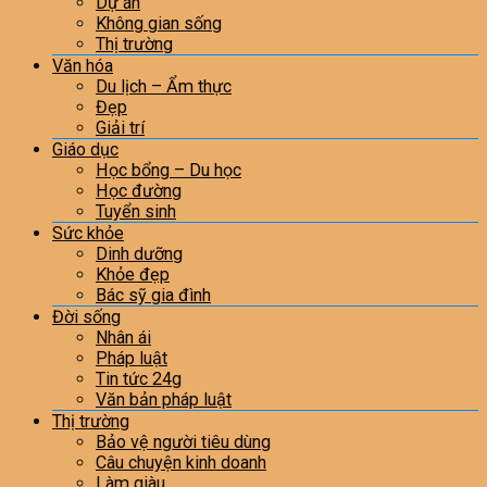
Dự án
Không gian sống
Thị trường
Văn hóa
Du lịch – Ẩm thực
Đẹp
Giải trí
Giáo dục
Học bổng – Du học
Học đường
Tuyển sinh
Sức khỏe
Dinh dưỡng
Khỏe đẹp
Bác sỹ gia đình
Đời sống
Nhân ái
Pháp luật
Tin tức 24g
Văn bản pháp luật
Thị trường
Bảo vệ người tiêu dùng
Câu chuyện kinh doanh
Làm giàu