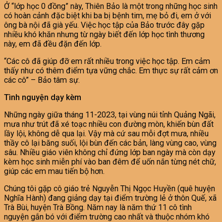
Ở “lớp học 0 đồng” này, Thiên Bảo là một trong những học sinh
có hoàn cảnh đặc biệt khi ba bị bệnh tim, mẹ bỏ đi, em ở với
ông bà nội đã già yếu. Việc học tập của Bảo trước đây gặp
nhiều khó khăn nhưng từ ngày biết đến lớp học tình thương
này, em đã đều đặn đến lớp.
“Các cô đã giúp đỡ em rất nhiều trong việc học tập. Em cảm
thấy như có thêm điểm tựa vững chắc. Em thực sự rất cảm ơn
các cô” – Bảo tâm sự.
Tình nguyện dạy kèm
Những ngày giữa tháng 11-2023, tại vùng núi tỉnh Quảng Ngãi,
mưa như trút đã xé toạc nhiều con đường mòn, khiến bùn đất
lầy lội, không dễ qua lại. Vậy mà cứ sau mỗi đợt mưa, nhiều
thầy cô lại băng suối, lội bùn đến các bản, làng vùng cao, vùng
sâu. Nhiều giáo viên không chỉ đứng lớp ban ngày mà còn dạy
kèm học sinh miễn phí vào ban đêm để uốn nắn từng nét chữ,
giúp các em mau tiến bộ hơn.
Chúng tôi gặp cô giáo trẻ Nguyễn Thị Ngọc Huyền (quê huyện
Nghĩa Hành) đang giảng dạy tại điểm trường lẻ ở thôn Quế, xã
Trà Bùi, huyện Trà Bồng. Năm nay là năm thứ 11 cô tình
nguyện gắn bó với điểm trường cao nhất và thuộc nhóm khó