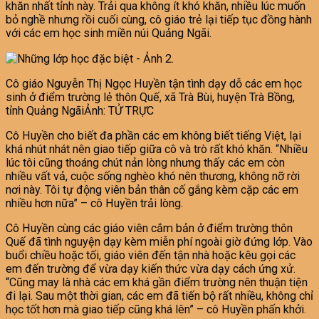
khăn nhất tỉnh này. Trải qua không ít khó khăn, nhiều lúc muốn
bỏ nghề nhưng rồi cuối cùng, cô giáo trẻ lại tiếp tục đồng hành
với các em học sinh miền núi Quảng Ngãi.
Cô giáo Nguyễn Thị Ngọc Huyền tận tình dạy dỗ các em học
sinh ở điểm trường lẻ thôn Quế, xã Trà Bùi, huyện Trà Bồng,
tỉnh Quảng NgãiẢnh: TỬ TRỰC
Cô Huyền cho biết đa phần các em không biết tiếng Việt, lại
khá nhút nhát nên giao tiếp giữa cô và trò rất khó khăn. “Nhiều
lúc tôi cũng thoáng chút nản lòng nhưng thấy các em còn
nhiều vất vả, cuộc sống nghèo khó nên thương, không nỡ rời
nơi này. Tôi tự động viên bản thân cố gắng kèm cặp các em
nhiều hơn nữa” – cô Huyền trải lòng.
Cô Huyền cùng các giáo viên cắm bản ở điểm trường thôn
Quế đã tình nguyện dạy kèm miễn phí ngoài giờ đứng lớp. Vào
buổi chiều hoặc tối, giáo viên đến tận nhà hoặc kêu gọi các
em đến trường để vừa dạy kiến thức vừa dạy cách ứng xử.
“Cũng may là nhà các em khá gần điểm trường nên thuận tiện
đi lại. Sau một thời gian, các em đã tiến bộ rất nhiều, không chỉ
học tốt hơn mà giao tiếp cũng khá lên” – cô Huyền phấn khởi.