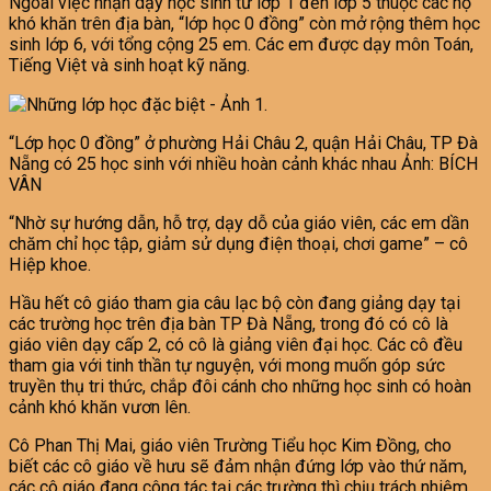
Ngoài việc nhận dạy học sinh từ lớp 1 đến lớp 5 thuộc các hộ
khó khăn trên địa bàn, “lớp học 0 đồng” còn mở rộng thêm học
sinh lớp 6, với tổng cộng 25 em. Các em được dạy môn Toán,
Tiếng Việt và sinh hoạt kỹ năng.
“Lớp học 0 đồng” ở phường Hải Châu 2, quận Hải Châu, TP Đà
Nẵng có 25 học sinh với nhiều hoàn cảnh khác nhau Ảnh: BÍCH
VÂN
“Nhờ sự hướng dẫn, hỗ trợ, dạy dỗ của giáo viên, các em dần
chăm chỉ học tập, giảm sử dụng điện thoại, chơi game” – cô
Hiệp khoe.
Hầu hết cô giáo tham gia câu lạc bộ còn đang giảng dạy tại
các trường học trên địa bàn TP Đà Nẵng, trong đó có cô là
giáo viên dạy cấp 2, có cô là giảng viên đại học. Các cô đều
tham gia với tinh thần tự nguyện, với mong muốn góp sức
truyền thụ tri thức, chắp đôi cánh cho những học sinh có hoàn
cảnh khó khăn vươn lên.
Cô Phan Thị Mai, giáo viên Trường Tiểu học Kim Đồng, cho
biết các cô giáo về hưu sẽ đảm nhận đứng lớp vào thứ năm,
các cô giáo đang công tác tại các trường thì chịu trách nhiệm