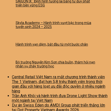
SAIGON IX : Định hình tương lai bằng tư duy phát
triển bền vững ESG
Skyla Academy – Hành trình vượt bậc trong mùa
tuyển sinh 2024 – 2025
Hành trình vạn dặm, bắt đầu từ một bước chân
Bộ trưởng Nguyễn Kim Sơn chia buồn, thăm hỏi nạn
nhân vụ cháy trường học
Central Retail Việt Nam ra mắt chương trình thành viên
The 1 Vietnam, đạt hơn 5,8 triệu thành viên trong thời
gian đầu với hàng loạt ưu đãi độc quyền ở nhiều ngành
hàng
Trần Anh Khôi và hành trình đưa Drone Light Show thành
một ngành tại Việt Nam
Dự án Swiss Eden do AMDI Group phát triển thắng lớn
tại Dot Property Vietnam Awards 2026