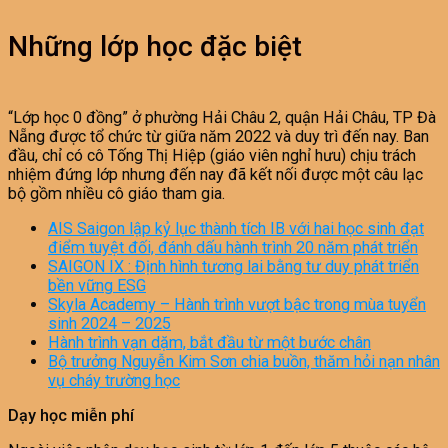
Những lớp học đặc biệt
“Lớp học 0 đồng” ở phường Hải Châu 2, quận Hải Châu, TP Đà
Nẵng được tổ chức từ giữa năm 2022 và duy trì đến nay. Ban
đầu, chỉ có cô Tống Thị Hiệp (giáo viên nghỉ hưu) chịu trách
nhiệm đứng lớp nhưng đến nay đã kết nối được một câu lạc
bộ gồm nhiều cô giáo tham gia.
AIS Saigon lập kỷ lục thành tích IB với hai học sinh đạt
điểm tuyệt đối, đánh dấu hành trình 20 năm phát triển
SAIGON IX : Định hình tương lai bằng tư duy phát triển
bền vững ESG
Skyla Academy – Hành trình vượt bậc trong mùa tuyển
sinh 2024 – 2025
Hành trình vạn dặm, bắt đầu từ một bước chân
Bộ trưởng Nguyễn Kim Sơn chia buồn, thăm hỏi nạn nhân
vụ cháy trường học
Dạy học miễn phí