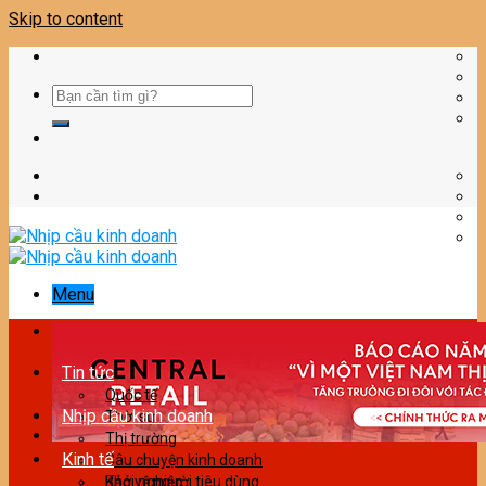
Skip to content
Menu
Tin tức
Quốc tế
Nhịp cầu kinh doanh
Thời sự
Thị trường
Kinh tế
Câu chuyện kinh doanh
Bảo vệ người tiêu dùng
Khởi nghiệp