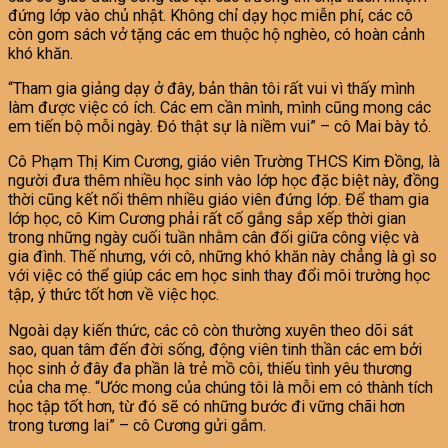
đứng lớp vào chủ nhật. Không chỉ dạy học miễn phí, các cô
còn gom sách vở tặng các em thuộc hộ nghèo, có hoàn cảnh
khó khăn.
“Tham gia giảng dạy ở đây, bản thân tôi rất vui vì thấy mình
làm được việc có ích. Các em cần mình, mình cũng mong các
em tiến bộ mỗi ngày. Đó thật sự là niềm vui” – cô Mai bày tỏ.
Cô Phạm Thị Kim Cương, giáo viên Trường THCS Kim Đồng, là
người đưa thêm nhiều học sinh vào lớp học đặc biệt này, đồng
thời cũng kết nối thêm nhiều giáo viên đứng lớp. Để tham gia
lớp học, cô Kim Cương phải rất cố gắng sắp xếp thời gian
trong những ngày cuối tuần nhằm cân đối giữa công việc và
gia đình. Thế nhưng, với cô, những khó khăn này chẳng là gì so
với việc có thể giúp các em học sinh thay đổi môi trường học
tập, ý thức tốt hơn về việc học.
Ngoài dạy kiến thức, các cô còn thường xuyên theo dõi sát
sao, quan tâm đến đời sống, động viên tinh thần các em bởi
học sinh ở đây đa phần là trẻ mồ côi, thiếu tình yêu thương
của cha mẹ. “Ước mong của chúng tôi là mỗi em có thành tích
học tập tốt hơn, từ đó sẽ có những bước đi vững chãi hơn
trong tương lai” – cô Cương gửi gắm.