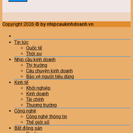
Copyright 2026 ©
by nhipcaukinhdoanh.vn
Tin tức
Quốc tế
Thời sự
Nhịp cầu kinh doanh
Thị trường
Câu chuyện kinh doanh
Bảo vệ người tiêu dùng
Kinh tế
Khởi nghiệp
Kinh doanh
Tài chính
Thương trường
Công nghệ
Công nghệ thông tin
Thế giới số
Bất động sản