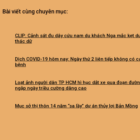
Bài viết cùng chuyên mục:
CLIP: Cảnh sát đu dây cứu nam du khách Nga mắc kẹt d
thác dữ
Dịch COVID-19 hôm nay: Ngày thứ 2 liên tiếp không có c
bệnh
Loạt ảnh người dân TP HCM hì hục dắt xe qua đoạn đườ
ngập ngày triều cường dâng cao
Mục sở thị thôn 14 năm “sa lầy” dự án thủy lợi Bản Mồng