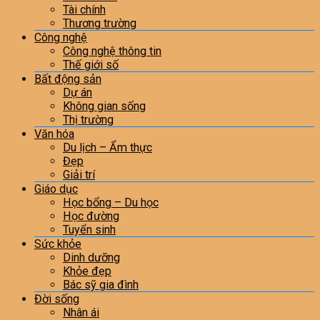
Tài chính
Thương trường
Công nghệ
Công nghệ thông tin
Thế giới số
Bất động sản
Dự án
Không gian sống
Thị trường
Văn hóa
Du lịch – Ẩm thực
Đẹp
Giải trí
Giáo dục
Học bổng – Du học
Học đường
Tuyển sinh
Sức khỏe
Dinh dưỡng
Khỏe đẹp
Bác sỹ gia đình
Đời sống
Nhân ái