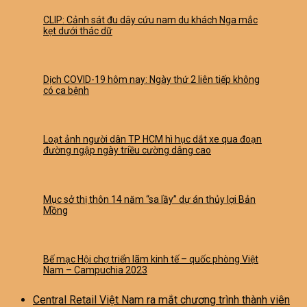
CLIP: Cảnh sát đu dây cứu nam du khách Nga mắc
kẹt dưới thác dữ
Dịch COVID-19 hôm nay: Ngày thứ 2 liên tiếp không
có ca bệnh
Loạt ảnh người dân TP HCM hì hục dắt xe qua đoạn
đường ngập ngày triều cường dâng cao
Mục sở thị thôn 14 năm “sa lầy” dự án thủy lợi Bản
Mồng
Bế mạc Hội chợ triển lãm kinh tế – quốc phòng Việt
Nam – Campuchia 2023
Central Retail Việt Nam ra mắt chương trình thành viên