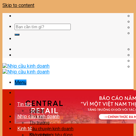
Skip to content
Menu
Tin tức
Quốc tế
Nhịp cầu kinh doanh
Thời sự
Thị trường
Kinh tế
Câu chuyện kinh doanh
Bảo vệ người tiêu dùng
Khởi nghiệp