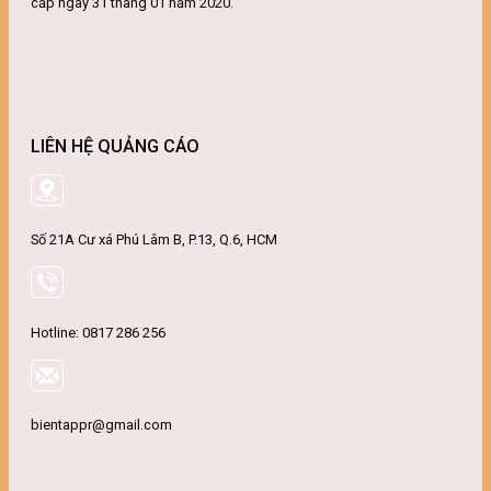
cấp ngày 31 tháng 01 năm 2020.
LIÊN HỆ QUẢNG CÁO
Số 21A Cư xá Phú Lâm B, P.13, Q.6, HCM
Hotline: 0817 286 256
bientappr@gmail.com