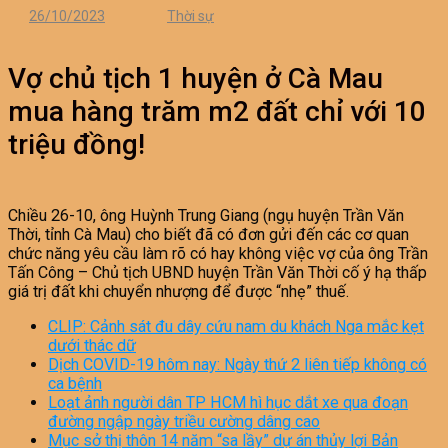
26/10/2023
Thời sự
Vợ chủ tịch 1 huyện ở Cà Mau
mua hàng trăm m2 đất chỉ với 10
triệu đồng!
Chiều 26-10, ông Huỳnh Trung Giang (ngụ huyện Trần Văn
Thời, tỉnh Cà Mau) cho biết đã có đơn gửi đến các cơ quan
chức năng yêu cầu làm rõ có hay không việc vợ của ông Trần
Tấn Công – Chủ tịch UBND huyện Trần Văn Thời cố ý hạ thấp
giá trị đất khi chuyển nhượng để được “nhẹ” thuế.
CLIP: Cảnh sát đu dây cứu nam du khách Nga mắc kẹt
dưới thác dữ
Dịch COVID-19 hôm nay: Ngày thứ 2 liên tiếp không có
ca bệnh
Loạt ảnh người dân TP HCM hì hục dắt xe qua đoạn
đường ngập ngày triều cường dâng cao
Mục sở thị thôn 14 năm “sa lầy” dự án thủy lợi Bản