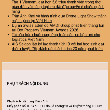
The 1 Vietnam, đạt hơn 5,8 triệu thành viên trong thời
gian đầu với hàng loạt ưu đãi độc quyền ở nhiều ngành
hàng
Trần Anh Khôi và hành trình đưa Drone Light Show thành
một ngành tại Việt Nam
Dự án Swiss Eden do AMDI Group phát triển thắng lớn
tại Dot Property Vietnam Awards 2026
Tái cấu trúc chuỗi cung ứng toàn cầu, cơ hội mới cho
logistics Việt Nam
AIS Saigon lập kỷ lục thành tích IB với hai học sinh đạt
điểm tuyệt đối, đánh dấu hành trình 20 năm phát triển
PHỤ TRÁCH NỘI DUNG
Phụ trách nội dung:
Diệp Anh
Giấy phép số:
03/GP-STTTT do Sở Thông tin và Truyền thông TP.HCM