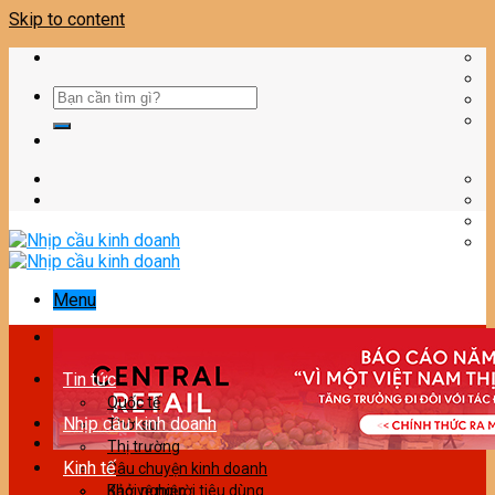
Skip to content
Menu
Tin tức
Quốc tế
Nhịp cầu kinh doanh
Thời sự
Thị trường
Kinh tế
Câu chuyện kinh doanh
Bảo vệ người tiêu dùng
Khởi nghiệp