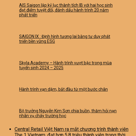
AIS Saigon lập kỷ lục thành tích IB với hai học sinh
đạt điểm tuyệt đối, đánh dấu hành trình 20 năm
phát triển
SAIGON IX : Định hình tương lai bằng tư duy phát
triển bền vững ESG
Skyla Academy – Hành trình vượt bậc trong mùa
tuyển sinh 2024 – 2025
Hành trình vạn dặm, bắt đầu từ một bước chân
Bộ trưởng Nguyễn Kim Sơn chia buồn, thăm hỏi nạn
nhân vụ cháy trường học
Central Retail Việt Nam ra mắt chương trình thành viên
The 1 Vietnam, đạt hơn 5,8 triệu thành viên trong thời