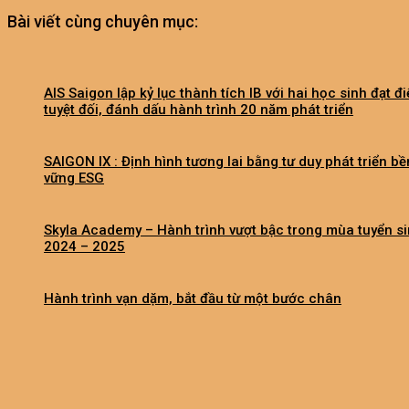
Bài viết cùng chuyên mục:
AIS Saigon lập kỷ lục thành tích IB với hai học sinh đạt đ
tuyệt đối, đánh dấu hành trình 20 năm phát triển
SAIGON IX : Định hình tương lai bằng tư duy phát triển bề
vững ESG
Skyla Academy – Hành trình vượt bậc trong mùa tuyển s
2024 – 2025
Hành trình vạn dặm, bắt đầu từ một bước chân