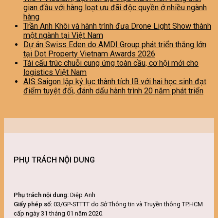
gian đầu với hàng loạt ưu đãi độc quyền ở nhiều ngành
hàng
Trần Anh Khôi và hành trình đưa Drone Light Show thành
một ngành tại Việt Nam
Dự án Swiss Eden do AMDI Group phát triển thắng lớn
tại Dot Property Vietnam Awards 2026
Tái cấu trúc chuỗi cung ứng toàn cầu, cơ hội mới cho
logistics Việt Nam
AIS Saigon lập kỷ lục thành tích IB với hai học sinh đạt
điểm tuyệt đối, đánh dấu hành trình 20 năm phát triển
PHỤ TRÁCH NỘI DUNG
Phụ trách nội dung:
Diệp Anh
Giấy phép số:
03/GP-STTTT do Sở Thông tin và Truyền thông TP.HCM
cấp ngày 31 tháng 01 năm 2020.