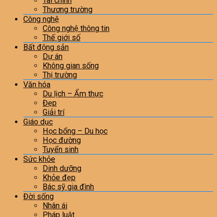
Tài chính
Thương trường
Công nghệ
Công nghệ thông tin
Thế giới số
Bất động sản
Dự án
Không gian sống
Thị trường
Văn hóa
Du lịch – Ẩm thực
Đẹp
Giải trí
Giáo dục
Học bổng – Du học
Học đường
Tuyển sinh
Sức khỏe
Dinh dưỡng
Khỏe đẹp
Bác sỹ gia đình
Đời sống
Nhân ái
Pháp luật