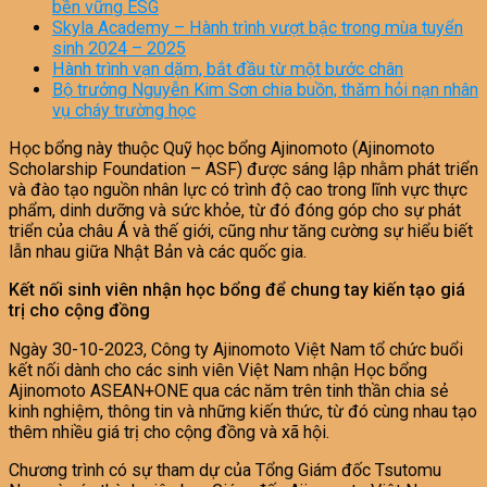
bền vững ESG
Skyla Academy – Hành trình vượt bậc trong mùa tuyển
sinh 2024 – 2025
Hành trình vạn dặm, bắt đầu từ một bước chân
Bộ trưởng Nguyễn Kim Sơn chia buồn, thăm hỏi nạn nhân
vụ cháy trường học
Học bổng này thuộc Quỹ học bổng Ajinomoto (Ajinomoto
Scholarship Foundation – ASF) được sáng lập nhằm phát triển
và đào tạo nguồn nhân lực có trình độ cao trong lĩnh vực thực
phẩm, dinh dưỡng và sức khỏe, từ đó đóng góp cho sự phát
triển của châu Á và thế giới, cũng như tăng cường sự hiểu biết
lẫn nhau giữa Nhật Bản và các quốc gia.
Kết nối sinh viên nhận học bổng để chung tay kiến tạo giá
trị cho cộng đồng
Ngày 30-10-2023, Công ty Ajinomoto Việt Nam tổ chức buổi
kết nối dành cho các sinh viên Việt Nam nhận Học bổng
Ajinomoto ASEAN+ONE qua các năm trên tinh thần chia sẻ
kinh nghiệm, thông tin và những kiến thức, từ đó cùng nhau tạo
thêm nhiều giá trị cho cộng đồng và xã hội.
Chương trình có sự tham dự của Tổng Giám đốc Tsutomu