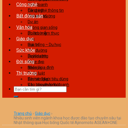
Công nghệ
Kinh doanh
Tài chính
Công nghệ thông tin
Bất động sản
Thương trường
Thế giới số
Dự án
Văn hóa
Không gian sống
Thị trường
Du lịch – Ẩm thực
Giáo dục
Đẹp
Giải trí
Học bổng – Du học
Sức khỏe
Học đường
Tuyển sinh
Dinh dưỡng
Đời sống
Khỏe đẹp
Bác sỹ gia đình
Nhân ái
Thị trường
Pháp luật
Tin tức 24g
Bảo vệ người tiêu dùng
Văn bản pháp luật
Câu chuyện kinh doanh
Làm giàu
Trang chủ
›
Giáo dục
›
Nhiều sinh viên ngành khoa học được đào tạo chuyên sâu tại
Nhật thông qua Học bổng Quốc tế Ajinomoto ASEAN+ONE