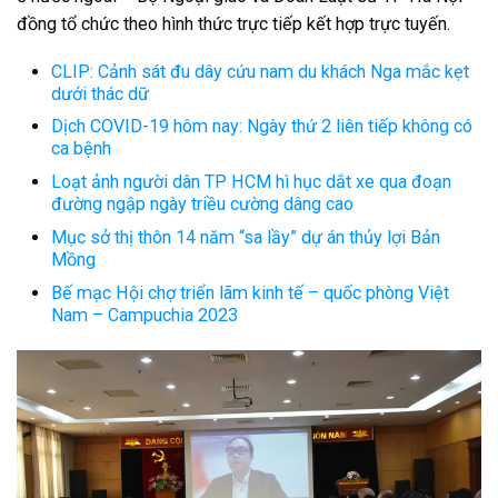
đồng tổ chức theo hình thức trực tiếp kết hợp trực tuyến.
CLIP: Cảnh sát đu dây cứu nam du khách Nga mắc kẹt
dưới thác dữ
Dịch COVID-19 hôm nay: Ngày thứ 2 liên tiếp không có
ca bệnh
Loạt ảnh người dân TP HCM hì hục dắt xe qua đoạn
đường ngập ngày triều cường dâng cao
Mục sở thị thôn 14 năm “sa lầy” dự án thủy lợi Bản
Mồng
Bế mạc Hội chợ triển lãm kinh tế – quốc phòng Việt
Nam – Campuchia 2023