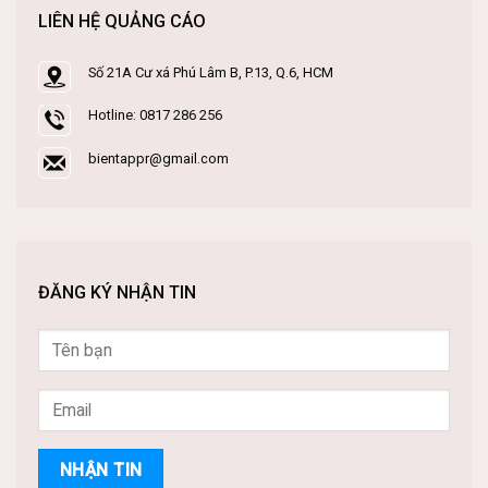
LIÊN HỆ QUẢNG CÁO
Số 21A Cư xá Phú Lâm B, P.13, Q.6, HCM
Hotline: 0817 286 256
bientappr@gmail.com
ĐĂNG KÝ NHẬN TIN