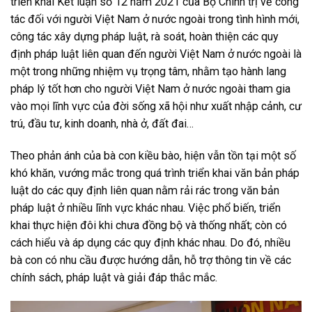
triển khai Kết luận số 12 năm 2021 của Bộ Chính trị về công
tác đối với người Việt Nam ở nước ngoài trong tình hình mới,
công tác xây dựng pháp luật, rà soát, hoàn thiện các quy
định pháp luật liên quan đến người Việt Nam ở nước ngoài là
một trong những nhiệm vụ trọng tâm, nhằm tạo hành lang
pháp lý tốt hơn cho người Việt Nam ở nước ngoài tham gia
vào mọi lĩnh vực của đời sống xã hội như xuất nhập cảnh, cư
trú, đầu tư, kinh doanh, nhà ở, đất đai…
Theo phản ánh của bà con kiều bào, hiện vẫn tồn tại một số
khó khăn, vướng mắc trong quá trình triển khai văn bản pháp
luật do các quy định liên quan nằm rải rác trong văn bản
pháp luật ở nhiều lĩnh vực khác nhau. Việc phổ biến, triển
khai thực hiện đôi khi chưa đồng bộ và thống nhất; còn có
cách hiểu và áp dụng các quy định khác nhau. Do đó, nhiều
bà con có nhu cầu được hướng dẫn, hỗ trợ thông tin về các
chính sách, pháp luật và giải đáp thắc mắc.