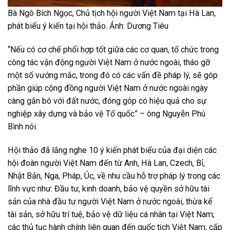
Bà Ngô Bích Ngọc, Chủ tịch hội người Việt Nam tại Hà Lan,
phát biểu ý kiến tại hội thảo. Ảnh: Dương Tiêu
“Nếu có cơ chế phối hợp tốt giữa các cơ quan, tổ chức trong
công tác vận động người Việt Nam ở nước ngoài, tháo gỡ
một số vướng mắc, trong đó có các vấn đề pháp lý, sẽ góp
phần giúp cộng đồng người Việt Nam ở nước ngoài ngày
càng gắn bó với đất nước, đóng góp có hiệu quả cho sự
nghiệp xây dựng và bảo vệ Tổ quốc” – ông Nguyễn Phú
Bình nói.
Hội thảo đã lắng nghe 10 ý kiến phát biểu của đại diện các
hội đoàn người Việt Nam đến từ Anh, Hà Lan, Czech, Bỉ,
Nhật Bản, Nga, Pháp, Úc, về nhu cầu hỗ trợ pháp lý trong các
lĩnh vực như: Đầu tư, kinh doanh, bảo vệ quyền sở hữu tài
sản của nhà đầu tư người Việt Nam ở nước ngoài, thừa kế
tài sản, sở hữu trí tuệ, bảo vệ dữ liệu cá nhân tại Việt Nam;
các thủ tục hành chính liên quan đến quốc tịch Việt Nam, cấp