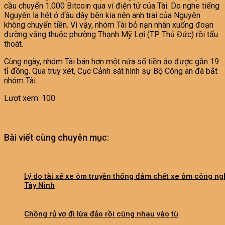
cầu chuyển 1.000 Bitcoin qua ví điện tử của Tài. Do nghe tiếng
Nguyên la hét ở đầu dây bên kia nên anh trai của Nguyên
không chuyển tiền. Vì vậy, nhóm Tài bỏ nạn nhân xuống đoạn
đường vắng thuộc phường Thạnh Mỹ Lợi (TP Thủ Đức) rồi tẩu
thoát.
Cùng ngày, nhóm Tài bán hơn một nửa số tiền ảo được gần 19
tỉ đồng. Qua truy xét, Cục Cảnh sát hình sự Bộ Công an đã bắt
nhóm Tài.
Lượt xem:
100
Bài viết cùng chuyên mục:
Lý do tài xế xe ôm truyền thống đâm chết xe ôm công ng
Tây Ninh
Chồng rủ vợ đi lừa đảo rồi cùng nhau vào tù