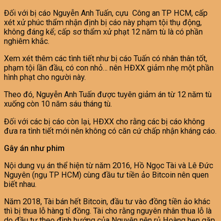
Đối với bị cáo Nguyễn Anh Tuấn, cựu Công an TP HCM, cấp
xét xử phúc thẩm nhận định bị cáo này phạm tội thụ động,
không đáng kể; cấp sơ thẩm xử phạt 12 năm tù là có phần
nghiêm khắc.
Xem xét thêm các tình tiết như bị cáo Tuấn có nhân thân tốt,
phạm tội lần đầu, có con nhỏ… nên HĐXX giảm nhẹ một phần
hình phạt cho người này.
Theo đó, Nguyễn Anh Tuấn được tuyên giảm án từ 12 năm tù
xuống còn 10 năm sáu tháng tù.
Đối với các bị cáo còn lại, HĐXX cho rằng các bị cáo không
đưa ra tình tiết mới nên không có căn cứ chấp nhận kháng cáo.
Gây án như phim
Nội dung vụ án thể hiện từ năm 2016, Hồ Ngọc Tài và Lê Đức
Nguyên (ngụ TP HCM) cùng đầu tư tiền ảo Bitcoin nên quen
biết nhau.
Năm 2018, Tài bán hết Bitcoin, đầu tư vào đồng tiền ảo khác
thì bị thua lỗ hàng tỉ đồng. Tài cho rằng nguyên nhân thua lỗ là
do đầu tư theo định hướng của Nguyên nên rủ Hoàng hẹn gặp