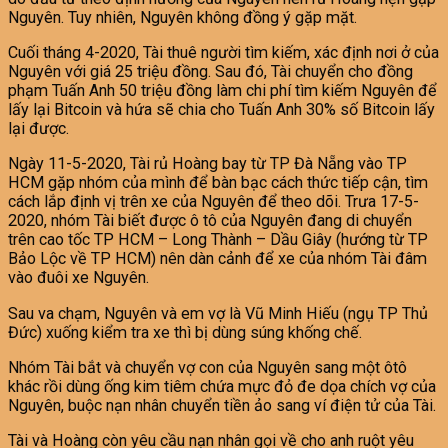
Nguyên. Tuy nhiên, Nguyên không đồng ý gặp mặt.
Cuối tháng 4-2020, Tài thuê người tìm kiếm, xác định nơi ở của
Nguyên với giá 25 triệu đồng. Sau đó, Tài chuyển cho đồng
phạm Tuấn Anh 50 triệu đồng làm chi phí tìm kiếm Nguyên để
lấy lại Bitcoin và hứa sẽ chia cho Tuấn Anh 30% số Bitcoin lấy
lại được.
Ngày 11-5-2020, Tài rủ Hoàng bay từ TP Đà Nẵng vào TP
HCM gặp nhóm của mình để bàn bạc cách thức tiếp cận, tìm
cách lắp định vị trên xe của Nguyên để theo dõi. Trưa 17-5-
2020, nhóm Tài biết được ô tô của Nguyên đang di chuyển
trên cao tốc TP HCM – Long Thành – Dầu Giây (hướng từ TP
Bảo Lộc về TP HCM) nên dàn cảnh để xe của nhóm Tài đâm
vào đuôi xe Nguyên.
Sau va chạm, Nguyên và em vợ là Vũ Minh Hiếu (ngụ TP Thủ
Đức) xuống kiểm tra xe thì bị dùng súng khống chế.
Nhóm Tài bắt và chuyển vợ con của Nguyên sang một ôtô
khác rồi dùng ống kim tiêm chứa mực đỏ đe dọa chích vợ của
Nguyên, buộc nạn nhân chuyển tiền ảo sang ví điện tử của Tài.
Tài và Hoàng còn yêu cầu nạn nhân gọi về cho anh ruột yêu