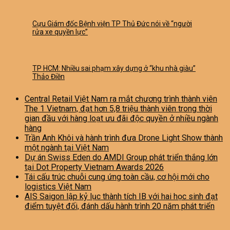
Cựu Giám đốc Bệnh viện TP Thủ Đức nói về “người
rửa xe quyền lực”
TP HCM: Nhiều sai phạm xây dựng ở “khu nhà giàu”
Thảo Điền
Central Retail Việt Nam ra mắt chương trình thành viên
The 1 Vietnam, đạt hơn 5,8 triệu thành viên trong thời
gian đầu với hàng loạt ưu đãi độc quyền ở nhiều ngành
hàng
Trần Anh Khôi và hành trình đưa Drone Light Show thành
một ngành tại Việt Nam
Dự án Swiss Eden do AMDI Group phát triển thắng lớn
tại Dot Property Vietnam Awards 2026
Tái cấu trúc chuỗi cung ứng toàn cầu, cơ hội mới cho
logistics Việt Nam
AIS Saigon lập kỷ lục thành tích IB với hai học sinh đạt
điểm tuyệt đối, đánh dấu hành trình 20 năm phát triển