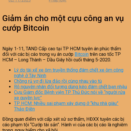
02/11/2023
Pháp luật
Giảm án cho một cựu công an vụ
cướp Bitcoin
Ngày 1-11, TAND Cấp cao tại TP HCM tuyên án phúc thẩm
đối với các bị cáo trong vụ án cướp
Bitcoin
trên cao tốc TP
HCM – Long Thành – Dầu Giây hồi cuối tháng 5-2020.
Lý do tài xế xe ôm truyền thống đâm chết xe ôm công
nghệ ở Tây Ninh
Chồng rủ vợ đi lừa đảo rồi cùng nhau vào tù
Rõ nguyên nhân đối tượng dùng kéo đâm chết bạn nhậu
Cựu Giám đốc Bệnh viện TP Thủ Đức nói về “người rửa
xe quyền lực”
TP HCM: Nhiều sai phạm xây dựng ở “khu nhà giàu”
Thảo Điền
Đồng quan điểm với cấp xét xử sơ thẩm, HĐXX tuyên các bị
cáo phạm tội “Cướp tài sản”. Hành vi của các bị cáo là nghiêm
trọng, nguy hiểm cho xã hội.