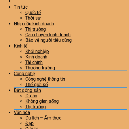
Tin tức
Quốc tế
Thời sự
Nhịp cầu kinh doanh
Thị trường
Câu chuyện kinh doanh
Bảo vệ người tiêu dùng
Kinh tế
Khởi nghiệp
Kinh doanh
Tài chính
Thương trường
Công nghệ
Công nghệ thông tin
Thế giới số
Bất động sản
Dự án
Không gian sống
Thị trường
Văn hóa
Du lịch – Ẩm thực
Đẹp
Giải trí