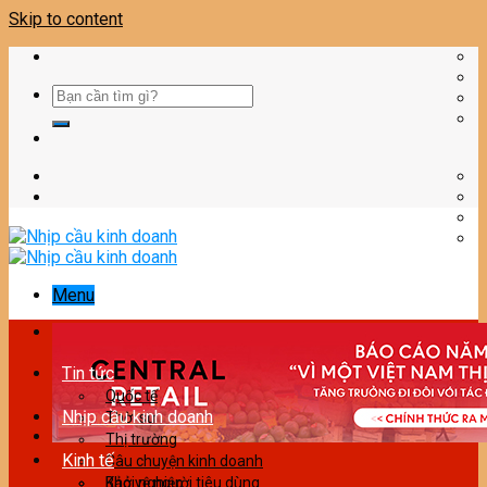
Skip to content
Menu
Tin tức
Quốc tế
Nhịp cầu kinh doanh
Thời sự
Thị trường
Kinh tế
Câu chuyện kinh doanh
Bảo vệ người tiêu dùng
Khởi nghiệp