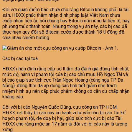
Đối với quan điểm bào chữa cho rằng Bitcoin không phải là tài
sản, HĐXX phúc thẩm nhận định pháp luật Việt Nam chưa
chấp nhận tiền ảo nói chung hay Bitocin nói riêng là tiền tệ, hay
phương thức thanh toán. Nhưng trong vụ án này, các bị cáo đã
thực hiện quy đổi số Bitocin cướp được thành 18 tỉ đồng để
chia nhau chiếm hưởng.
Các bị cáo tại toà
HĐXX nhận định rằng cấp sơ thẩm đã đánh giá đúng tính chất,
mức độ, hành vi phạm tội của bị cáo chủ mưu Hồ Ngọc Tài và
bị cáo giúp sức tích cực Trần Ngọc Hoàng (cùng ngụ TP Đà
Nẵng), đồng thời đã áp dụng các tình tiết giảm nhẹ trách
nhiệm hình sự nên cấp phúc phẩm không có căn cứ chấp nhận
kháng cáo.
Đối với bị cáo Nguyễn Quốc Dũng, cựu công an TP HCM,
HĐXX xét thấy bị cáo này có hành vi tư vấn cho bị cáo Tài kế
hoạch phạm tội, đe doạ bị hại, giúp sức tích cực bị cáo Tài.
HĐXX cho rằng mức án 17 năm tù đối với bị cáo này là tương
xứng.