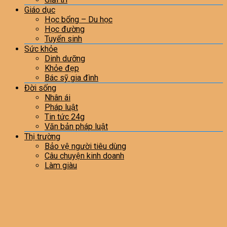
Giáo dục
Học bổng – Du học
Học đường
Tuyển sinh
Sức khỏe
Dinh dưỡng
Khỏe đẹp
Bác sỹ gia đình
Đời sống
Nhân ái
Pháp luật
Tin tức 24g
Văn bản pháp luật
Thị trường
Bảo vệ người tiêu dùng
Câu chuyện kinh doanh
Làm giàu