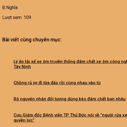
Đ.Nghĩa
Lượt xem:
109
Bài viết cùng chuyên mục:
Lý do tài xế xe ôm truyền thống đâm chết xe ôm công ng
Tây Ninh
Chồng rủ vợ đi lừa đảo rồi cùng nhau vào tù
Rõ nguyên nhân đối tượng dùng kéo đâm chết bạn nhậu
Cựu Giám đốc Bệnh viện TP Thủ Đức nói về “người rửa x
quyền lực”