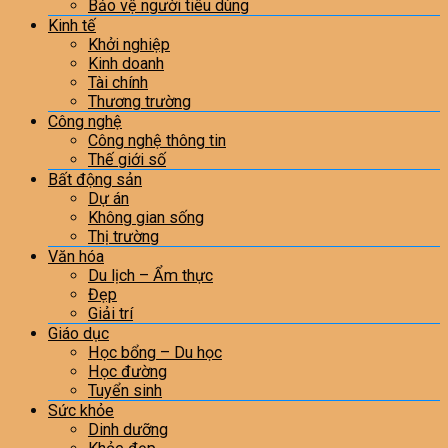
Bảo vệ người tiêu dùng
Kinh tế
Khởi nghiệp
Kinh doanh
Tài chính
Thương trường
Công nghệ
Công nghệ thông tin
Thế giới số
Bất động sản
Dự án
Không gian sống
Thị trường
Văn hóa
Du lịch – Ẩm thực
Đẹp
Giải trí
Giáo dục
Học bổng – Du học
Học đường
Tuyển sinh
Sức khỏe
Dinh dưỡng