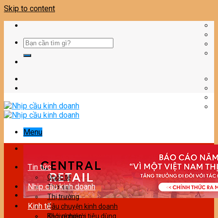
Skip to content
Menu
Tin tức
Quốc tế
Nhịp cầu kinh doanh
Thời sự
Thị trường
Kinh tế
Câu chuyện kinh doanh
Bảo vệ người tiêu dùng
Khởi nghiệp