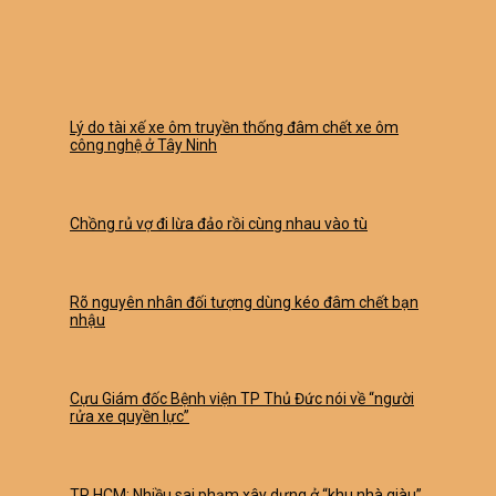
Lý do tài xế xe ôm truyền thống đâm chết xe ôm
công nghệ ở Tây Ninh
Chồng rủ vợ đi lừa đảo rồi cùng nhau vào tù
Rõ nguyên nhân đối tượng dùng kéo đâm chết bạn
nhậu
Cựu Giám đốc Bệnh viện TP Thủ Đức nói về “người
rửa xe quyền lực”
TP HCM: Nhiều sai phạm xây dựng ở “khu nhà giàu”