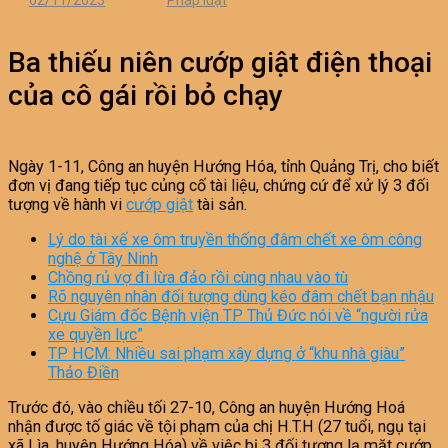
02/11/2023
Pháp luật
Ba thiếu niên cướp giật điện thoại
của cô gái rồi bỏ chạy
Ngày 1-11, Công an huyện Hướng Hóa, tỉnh Quảng Trị, cho biết
đơn vị đang tiếp tục củng cố tài liệu, chứng cứ để xử lý 3 đối
tượng về hành vi
cướp giật
tài sản.
Lý do tài xế xe ôm truyền thống đâm chết xe ôm công
nghệ ở Tây Ninh
Chồng rủ vợ đi lừa đảo rồi cùng nhau vào tù
Rõ nguyên nhân đối tượng dùng kéo đâm chết bạn nhậu
Cựu Giám đốc Bệnh viện TP Thủ Đức nói về “người rửa
xe quyền lực”
TP HCM: Nhiều sai phạm xây dựng ở “khu nhà giàu”
Thảo Điền
Trước đó, vào chiều tối 27-10, Công an huyện Hướng Hoá
nhận được tố giác về tội phạm của chị H.T.H (27 tuổi, ngụ tại
xã Lìa, huyện Hướng Hóa) về việc bị 3 đối tượng lạ mặt cướp