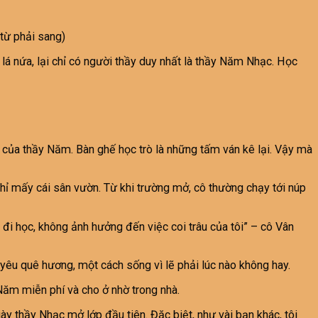
 từ phải sang)
 lá nứa, lại chỉ có người thầy duy nhất là thầy Năm Nhạc. Học
à của thầy Năm. Bàn ghế học trò là những tấm ván kê lại. Vậy mà
chỉ mấy cái sân vườn. Từ khi trường mở, cô thường chạy tới núp
 đi học, không ảnh hưởng đến việc coi trâu của tôi” – cô Vân
yêu quê hương, một cách sống vì lẽ phải lúc nào không hay.
Năm miễn phí và cho ở nhờ trong nhà.
 thầy Nhạc mở lớp đầu tiên. Đặc biệt, như vài bạn khác, tôi