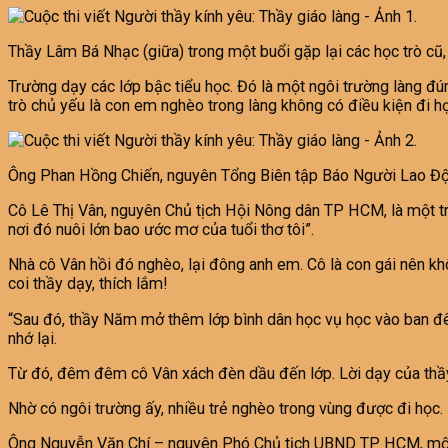
Thầy Lâm Bá Nhạc (giữa) trong một buổi gặp lại các học trò cũ,
Trường dạy các lớp bậc tiểu học. Đó là một ngôi trường làng đún
trò chủ yếu là con em nghèo trong làng không có điều kiện đi họ
Ông Phan Hồng Chiến, nguyên Tổng Biên tập Báo Người Lao Độ
Cô Lê Thị Vân, nguyên Chủ tịch Hội Nông dân TP HCM, là một tro
nơi đó nuôi lớn bao ước mơ của tuổi thơ tôi”.
Nhà cô Vân hồi đó nghèo, lại đông anh em. Cô là con gái nên kh
coi thầy dạy, thích lắm!
“Sau đó, thầy Năm mở thêm lớp bình dân học vụ học vào ban đêm.
nhớ lại.
Từ đó, đêm đêm cô Vân xách đèn dầu đến lớp. Lời dạy của thầy 
Nhờ có ngôi trường ấy, nhiều trẻ nghèo trong vùng được đi học
Ông Nguyễn Văn Chí – nguyên Phó Chủ tịch UBND TP HCM, một cự