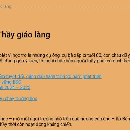
áo làng
Thầy giáo làng
ệt vì học trò là những cụ ông, cụ bà xấp xỉ tuổi 80, con cháu đầ
ổi đóng góp ý kiến, tôi nghĩ chắc hẳn người thầy phải có danh ti
iểm tuyệt đối, đánh dấu hành trình 20 năm phát triển
ền vững ESG
inh 2024 – 2025
vụ cháy trường học
ạc – mở một ngôi trường nhỏ trên quê hương của ông – ấp Bến C
 thầy thời còn hoạt động kháng chiến.