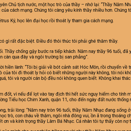
yên Chủ tịch nước, một học trò của thầy – nhớ lại: “Thầy Năm N
ời của cách mạng. Chúng tôi càng yêu kính thầy nhiều hơn. Chúng t
rus Ký, học lên đại học rồi thoát ly tham gia cách mạng.
ó gì rất đặc biệt. Điều đó thôi thúc tôi phải ghé thăm thầy.
i. Thầy chống gậy bước ra tiếp khách. Năm nay thầy 96 tuổi, đã yế
n càn qua đây và ngôi trường bị san phẳng”.
ời hiền lành: “Tôi bị giải về bót cảnh sát Hóc Môn, rồi chuyển về
ủa tôi đi thoát ly hỏi có biết những người này không, tôi nói kh
 quá, tôi và người cán bộ đều nói không quen biết. Không khai t
 đốt, vì nếu để lọt vào tay địch thì hết sức nguy hiểm cho tính m
rường Tiểu học Chim Xanh, quận 11, cho đến ngày đất nước thống 
, trải lòng: “Năm nay tròn 96 tuổi, thầy Năm Nhạc đang sống ở
học trò, con cháu về thăm, ngôi nhà đông vui, ồn ã trong thoáng c
ết ơn và kính trọng thầy Lâm Bá Nhạc. Cá nhân tôi tự thấy còn nợ t