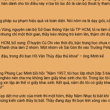
u tiên dành cho tôi điều này vì ba tôi lúc đó là cán bộ thoát ly tha
g pháp sư phạm hiệu quả và toàn diện. Nói nôm na là dạy giỏi, c
Vững, nguyên cán bộ Sở Giao thông Vận tải TP HCM, tỏ ra tâm đ
nhưng chỉ một thời gian, thầy kéo những trò kém lên, thậm chí đạt 
CM, bổ sung: Ở huyện Củ Chi vào thời đó, bậc trung học chưa có
ạc Thanh chia làm 2 nhóm. Một nhóm về Sài Gòn thi vào Trường Pé
u đậu, trong đó bạn Hồ Văn Thủy đậu thủ khoa” – ông Minh kể.
Phùng Lạc Minh bồi hồi: “Năm 1957, tôi học lớp nhứt (lớp 5 bây gi
i nghèo nên cha mẹ không làm giấy khai sinh cho tôi. Trong lúc tôi 
n lập án thế vì giấy khai sinh. Kết quả, năm đó tôi có giấy khai 
!”.
ẹp dệt mơ ước của mình thì một hôm, thầy Năm Nhạc bị bắt khi 
ng kiến cảnh thầy bị bắt. Thầy đang dạy thì bọn lính xông vào cò