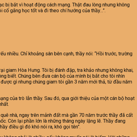
hạc bị bắt vì hoạt động cách mạng. Thật đau lòng nhưng không
ôi cố gắng học tốt và đi theo chí hướng của thầy…”.
u nhiều. Chỉ khoảng sân bên cạnh, thầy nói: “Hồi trước, trường
 trại giam Hòa Hưng. Tôi bị đánh đập, tra khảo nhưng không khai,
ông biết. Chúng bèn đưa cán bộ của mình bị bắt cho tôi nhìn
hác được gì nhưng chúng giam tôi gần 3 năm mới thả, từ đầu năm
ạng của trò lẫn thầy. Sau đó, qua giới thiệu của một cán bộ hoạt
nhất.
 quê nhà, ngay trên mảnh đất mà gần 70 năm trước thầy đã cất
hốc. Còn lại phần lớn là những tháng ngày lặng lẽ. Thầy đang
hầy điều gì đó khó nói ra, khó gọi tên”.