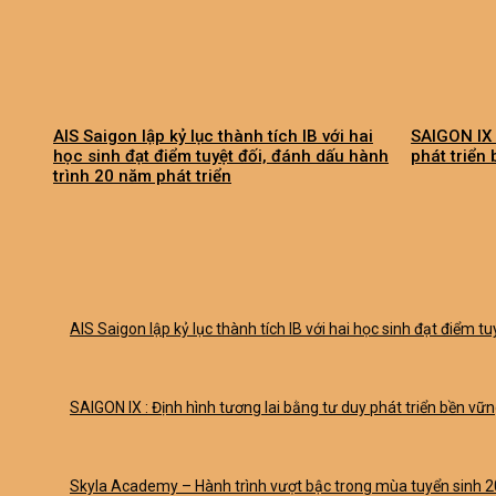
AIS Saigon lập kỷ lục thành tích IB với hai
SAIGON IX 
học sinh đạt điểm tuyệt đối, đánh dấu hành
phát triển
trình 20 năm phát triển
AIS Saigon lập kỷ lục thành tích IB với hai học sinh đạt điểm t
SAIGON IX : Định hình tương lai bằng tư duy phát triển bền vữ
Skyla Academy – Hành trình vượt bậc trong mùa tuyển sinh 