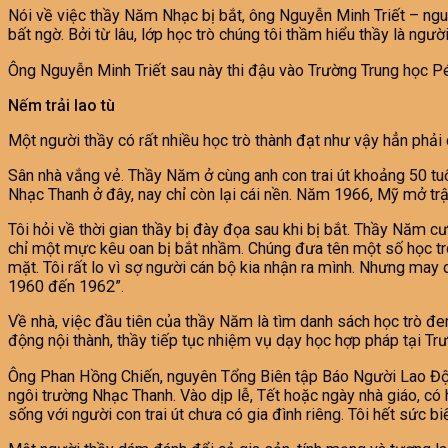
Nói về việc thầy Năm Nhạc bị bắt, ông Nguyễn Minh Triết – ngu
bất ngờ. Bởi từ lâu, lớp học trò chúng tôi thầm hiểu thầy là ngư
Ông Nguyễn Minh Triết sau này thi đậu vào Trường Trung học Pét
Nếm trải lao tù
Một người thầy có rất nhiều học trò thành đạt như vậy hẳn phải c
Sân nhà vắng vẻ. Thầy Năm ở cùng anh con trai út khoảng 50 tuổ
Nhạc Thanh ở đây, nay chỉ còn lại cái nền. Năm 1966, Mỹ mở trậ
Tôi hỏi về thời gian thầy bị đày đọa sau khi bị bắt. Thầy Năm cư
chỉ một mực kêu oan bị bắt nhầm. Chúng đưa tên một số học trò c
mặt. Tôi rất lo vì sợ người cán bộ kia nhận ra mình. Nhưng may
1960 đến 1962”.
Về nhà, việc đầu tiên của thầy Năm là tìm danh sách học trò đem
động nội thành, thầy tiếp tục nhiệm vụ dạy học hợp pháp tại T
Ông Phan Hồng Chiến, nguyên Tổng Biên tập Báo Người Lao Động
ngôi trường Nhạc Thanh. Vào dịp lễ, Tết hoặc ngày nhà giáo, có 
sống với người con trai út chưa có gia đình riêng. Tôi hết sức bi