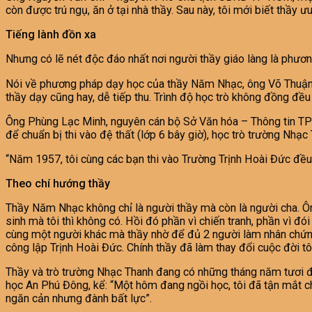
còn được trú ngụ, ăn ở tại nhà thầy. Sau này, tôi mới biết thầy ư
Tiếng lành đồn xa
Nhưng có lẽ nét độc đáo nhất nơi người thầy giáo làng là phươn
Nói về phương pháp dạy học của thầy Năm Nhạc, ông Võ Thuận 
thầy dạy cũng hay, dễ tiếp thu. Trình độ học trò không đồng đều 
Ông Phùng Lạc Minh, nguyên cán bộ Sở Văn hóa – Thông tin TP H
để chuẩn bị thi vào đệ thất (lớp 6 bây giờ), học trò trường Nh
“Năm 1957, tôi cùng các bạn thi vào Trường Trịnh Hoài Đức đề
Theo chí hướng thầy
Thầy Năm Nhạc không chỉ là người thầy mà còn là người cha. Ông 
sinh mà tôi thì không có. Hồi đó phần vì chiến tranh, phần vì đó
cùng một người khác mà thầy nhờ để đủ 2 người làm nhân chứng xi
công lập Trịnh Hoài Đức. Chính thầy đã làm thay đổi cuộc đời tôi
Thầy và trò trường Nhạc Thanh đang có những tháng năm tươi đ
học An Phú Đông, kể: “Một hôm đang ngồi học, tôi đã tận mắt chứ
ngăn cản nhưng đành bất lực”.