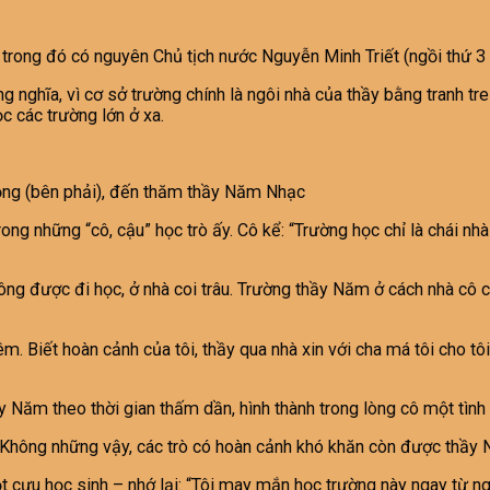
 trong đó có nguyên Chủ tịch nước Nguyễn Minh Triết (ngồi thứ 3
g nghĩa, vì cơ sở trường chính là ngôi nhà của thầy bằng tranh tre
c các trường lớn ở xa.
ng (bên phải), đến thăm thầy Năm Nhạc
ng những “cô, cậu” học trò ấy. Cô kể: “Trường học chỉ là chái nh
ông được đi học, ở nhà coi trâu. Trường thầy Năm ở cách nhà cô 
 Biết hoàn cảnh của tôi, thầy qua nhà xin với cha má tôi cho tôi
Năm theo thời gian thấm dần, hình thành trong lòng cô một tình 
. Không những vậy, các trò có hoàn cảnh khó khăn còn được thầy 
u học sinh – nhớ lại: “Tôi may mắn học trường này ngay từ ngày