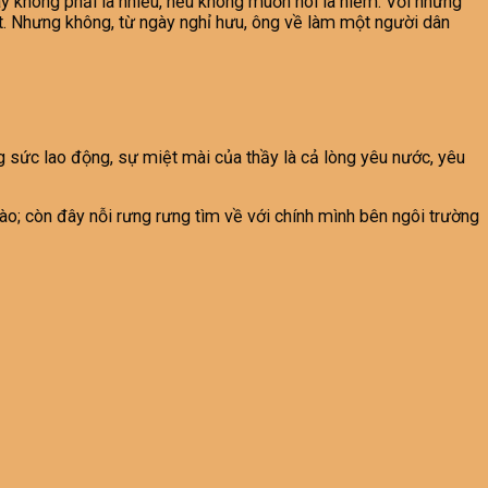
 không phải là nhiều, nếu không muốn nói là hiếm. Với những
t. Nhưng không, từ ngày nghỉ hưu, ông về làm một người dân
ông sức lao động, sự miệt mài của thầy là cả lòng yêu nước, yêu
o; còn đây nỗi rưng rưng tìm về với chính mình bên ngôi trường