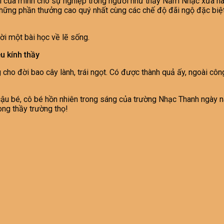
i của mình cho sự nghiệp trồng người như thầy Năm Nhạc xưa nay
những phần thưởng cao quý nhất cùng các chế độ đãi ngộ đặc biệ
ời một bài học về lẽ sống.
u kính thầy
ng cho đời bao cây lành, trái ngọt. Có được thành quả ấy, ngoài c
ậu bé, cô bé hồn nhiên trong sáng của trường Nhạc Thanh ngày nà
ong thầy trường thọ!