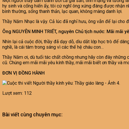
Một người thầy dám đánh đổi cả gia sản, tính mạng và tương la
hy sinh và cống hiến ấy, tôi cứ nghĩ ông xứng đáng được nhận 
bình thường, sống thanh thản, lạc quan, không màng danh lợi.
Thầy Năm Nhạc là vậy. Cả lúc đã nghỉ hưu, ông vẫn để lại cho đ
Ông NGUYỄN MINH TRIẾT, nguyên Chủ tịch nước: Mãi mãi yê
Nhìn lại cả cuộc đời, thầy đã dạy dỗ, dìu dắt lớp học trò để dâ
nghề, là cái tâm trong sáng vì các thế hệ cháu con…
Thầy Năm ơi, dù tuổi tác chất chồng nhưng hãy còn đây những c
cũ. Chúng em mãi mãi yêu kính thầy, mãi mãi biết ơn thầy và m
ĐƠN VỊ ĐỒNG HÀNH
Lượt xem:
112
Bài viết cùng chuyên mục: