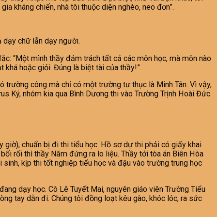
m gia kháng chiến, nhà tôi thuộc diện nghèo, neo đơn”.
ả dạy chữ lẫn dạy người.
ắc: “Một mình thầy đảm trách tất cả các môn học, mà môn nào
khá hoặc giỏi. Đúng là biệt tài của thầy!”.
 trường công mà chỉ có một trường tư thục là Minh Tân. Vì vậy,
trus Ký, nhóm kia qua Bình Dương thi vào Trường Trịnh Hoài Đức.
ờ), chuẩn bị đi thi tiểu học. Hồ sơ dự thi phải có giấy khai
bối rối thì thầy Năm đứng ra lo liệu. Thầy tới tòa án Biên Hòa
sinh, kịp thi tốt nghiệp tiểu học và đậu vào trường trung học
đang dạy học. Cô Lê Tuyết Mai, nguyên giáo viên Trường Tiểu
ng tay dẫn đi. Chúng tôi đồng loạt kêu gào, khóc lóc, ra sức