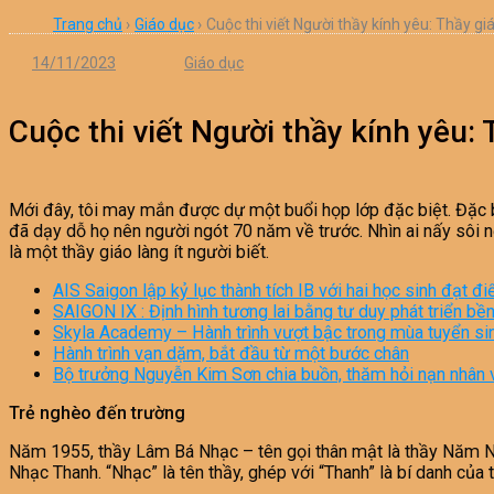
Trang chủ
›
Giáo dục
›
Cuộc thi viết Người thầy kính yêu: Thầy gi
14/11/2023
Giáo dục
Cuộc thi viết Người thầy kính yêu: 
Mới đây, tôi may mắn được dự một buổi họp lớp đặc biệt. Đặc bi
đã dạy dỗ họ nên người ngót 70 năm về trước. Nhìn ai nấy sôi n
là một thầy giáo làng ít người biết.
AIS Saigon lập kỷ lục thành tích IB với hai học sinh đạt đ
SAIGON IX : Định hình tương lai bằng tư duy phát triển b
Skyla Academy – Hành trình vượt bậc trong mùa tuyển s
Hành trình vạn dặm, bắt đầu từ một bước chân
Bộ trưởng Nguyễn Kim Sơn chia buồn, thăm hỏi nạn nhân 
Trẻ nghèo đến trường
Năm 1955, thầy Lâm Bá Nhạc – tên gọi thân mật là thầy Năm Nh
Nhạc Thanh. “Nhạc” là tên thầy, ghép với “Thanh” là bí danh của