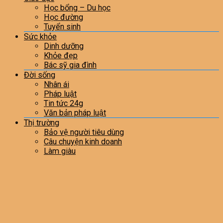
Học bổng – Du học
Học đường
Tuyển sinh
Sức khỏe
Dinh dưỡng
Khỏe đẹp
Bác sỹ gia đình
Đời sống
Nhân ái
Pháp luật
Tin tức 24g
Văn bản pháp luật
Thị trường
Bảo vệ người tiêu dùng
Câu chuyện kinh doanh
Làm giàu