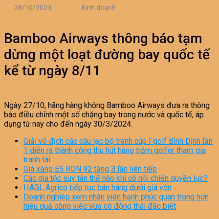
28/10/2023
Kinh doanh
Bamboo Airways thông báo tạm
dừng một loạt đường bay quốc tế
kể từ ngày 8/11
Ngày 27/10, hãng hàng không Bamboo Airways đưa ra thông
báo điều chỉnh một số chặng bay trong nước và quốc tế, áp
dụng từ nay cho đến ngày 30/3/2024.
Giải vô địch các câu lạc bộ tranh cúp Fgolf Bình Định lần
1 diễn ra thành công thu hút hàng trăm golfer tham gia
tranh tài
Giá xăng E5 RON 92 tăng 3 lần liên tiếp
Các gia tộc suy tàn thế nào khi có nội chiến quyền lực?
HAGL Agrico tiếp tục bán hàng dưới giá vốn
Doanh nghiệp xem nhân viên hạnh phúc quan trọng hơn
hiệu quả công việc vừa có động thái đặc biệt