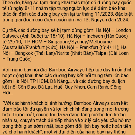
Theo đó, hãng sẽ tạm dừng khai thác một số đường bay quốc
tế từ ngày 8/11 nhằm tập trung nguồn lực để đảm bảo khai
thác ổn định các đường bay còn lại từ tháng 11/2023, đặc biệt
trong giai đoạn cao điểm cuối năm và Tết Nguyên đán 2024.
Cụ thể, các đường bay sẽ bị tạm dừng gồm: Hà Nội – London
Gatwick (Anh Quốc) từ 18/10); Hà Nội – Incheon (Hàn Quốc)
từ 29/10; TP HCM – Singapore/Sydney/Melbourne
(Australia)/Frankfurt (Đức); Hà Nội – Frankfurt (từ 4/11); Hà
Nội – Bangkok (Thái Lan)/Narita (Nhật Bản)/Taipei (Đài Loan
– Trung Quốc).
Với mạng bay nội địa, Bamboo Airways tiếp tục duy trì ổn định
hoạt động khai thác các đường bay kết nối trung tâm lớn bao
gồm Hà Nội, TP HCM, Đà Nẵng,… và các đường bay du lịch
kết nối Côn Đảo, Đà Lạt, Huế, Quy Nhơn, Cam Ranh, Đồng
Hới…
“Với các hành khách bị ảnh hưởng, Bamboo Airways cam kết
đảm bảo tối đa quyền và lợi ích chính đáng trong mọi trường
hợp. Trước mắt, chúng tôi đã và đang tăng cường lực lượng
nhân sự chuyên trách để tiếp nhận và xử lý các yêu cầu hỗ trợ
trong thời gian sớm nhất, bao gồm đổi lịch bay hoặc hoàn tiền
vé cho hành khách”, một vị đại diện của hãng bay này thông