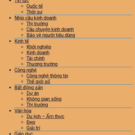
Tin tức
Quốc tế
Thời sự
Nhịp cầu kinh doanh
Thị trường
Câu chuyện kinh doanh
Bảo vệ người tiêu dùng
Kinh tế
Khởi nghiệp
Kinh doanh
Tài chính
Thương trường
Công nghệ
Công nghệ thông tin
Thế giới số
Bất động sản
Dự án
Không gian sống
Thị trường
Văn hóa
Du lịch – Ẩm thực
Đẹp
Giải trí
Giáo dục