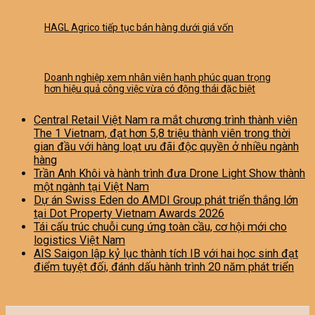
HAGL Agrico tiếp tục bán hàng dưới giá vốn
Doanh nghiệp xem nhân viên hạnh phúc quan trọng
hơn hiệu quả công việc vừa có động thái đặc biệt
Central Retail Việt Nam ra mắt chương trình thành viên
The 1 Vietnam, đạt hơn 5,8 triệu thành viên trong thời
gian đầu với hàng loạt ưu đãi độc quyền ở nhiều ngành
hàng
Trần Anh Khôi và hành trình đưa Drone Light Show thành
một ngành tại Việt Nam
Dự án Swiss Eden do AMDI Group phát triển thắng lớn
tại Dot Property Vietnam Awards 2026
Tái cấu trúc chuỗi cung ứng toàn cầu, cơ hội mới cho
logistics Việt Nam
AIS Saigon lập kỷ lục thành tích IB với hai học sinh đạt
điểm tuyệt đối, đánh dấu hành trình 20 năm phát triển