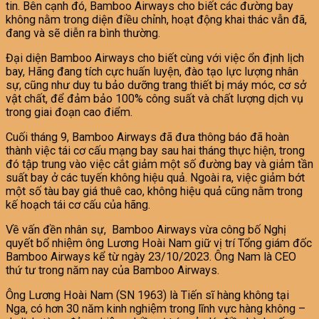
tin. Bên cạnh đó, Bamboo Airways cho biết các đường bay
không nằm trong diện điều chỉnh, hoạt động khai thác vẫn đã,
đang và sẽ diễn ra bình thường.
Đại diện Bamboo Airways cho biết cùng với việc ổn định lịch
bay, Hãng đang tích cực huấn luyện, đào tạo lực lượng nhân
sự, cũng như duy tu bảo dưỡng trang thiết bị máy móc, cơ sở
vật chất, để đảm bảo 100% công suất và chất lượng dịch vụ
trong giai đoạn cao điểm.
Cuối tháng 9, Bamboo Airways đã đưa thông báo đã hoàn
thành việc tái cơ cấu mạng bay sau hai tháng thực hiện, trong
đó tập trung vào việc cắt giảm một số đường bay và giảm tần
suất bay ở các tuyến không hiệu quả. Ngoài ra, việc giảm bớt
một số tàu bay giá thuê cao, không hiệu quả cũng nằm trong
kế hoạch tái cơ cấu của hãng.
Về vấn đền nhân sự, Bamboo Airways vừa công bố Nghị
quyết bổ nhiệm ông Lương Hoài Nam giữ vị trí Tổng giám đốc
Bamboo Airways kể từ ngày 23/10/2023. Ông Nam là CEO
thứ tư trong năm nay của Bamboo Airways.
Ông Lương Hoài Nam (SN 1963) là Tiến sĩ hàng không tại
Nga, có hơn 30 năm kinh nghiệm trong lĩnh vực hàng không –