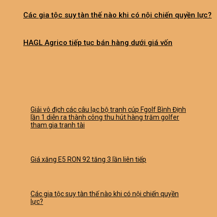
Các gia tộc suy tàn thế nào khi có nội chiến quyền lực?
HAGL Agrico tiếp tục bán hàng dưới giá vốn
Giải vô địch các câu lạc bộ tranh cúp Fgolf Bình Định
lần 1 diễn ra thành công thu hút hàng trăm golfer
tham gia tranh tài
Giá xăng E5 RON 92 tăng 3 lần liên tiếp
Các gia tộc suy tàn thế nào khi có nội chiến quyền
lực?