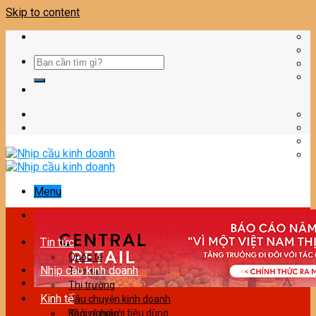
Skip to content
Menu
Tin tức
Quốc tế
Nhịp cầu kinh doanh
Thời sự
Thị trường
Kinh tế
Câu chuyện kinh doanh
Bảo vệ người tiêu dùng
Khởi nghiệp