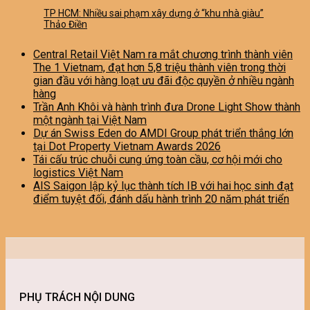
TP HCM: Nhiều sai phạm xây dựng ở “khu nhà giàu”
Thảo Điền
Central Retail Việt Nam ra mắt chương trình thành viên
The 1 Vietnam, đạt hơn 5,8 triệu thành viên trong thời
gian đầu với hàng loạt ưu đãi độc quyền ở nhiều ngành
hàng
Trần Anh Khôi và hành trình đưa Drone Light Show thành
một ngành tại Việt Nam
Dự án Swiss Eden do AMDI Group phát triển thắng lớn
tại Dot Property Vietnam Awards 2026
Tái cấu trúc chuỗi cung ứng toàn cầu, cơ hội mới cho
logistics Việt Nam
AIS Saigon lập kỷ lục thành tích IB với hai học sinh đạt
điểm tuyệt đối, đánh dấu hành trình 20 năm phát triển
PHỤ TRÁCH NỘI DUNG