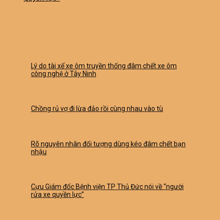
Lý do tài xế xe ôm truyền thống đâm chết xe ôm
công nghệ ở Tây Ninh
Chồng rủ vợ đi lừa đảo rồi cùng nhau vào tù
Rõ nguyên nhân đối tượng dùng kéo đâm chết bạn
nhậu
Cựu Giám đốc Bệnh viện TP Thủ Đức nói về “người
rửa xe quyền lực”