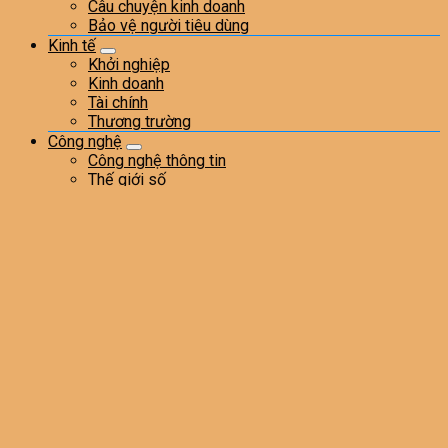
Câu chuyện kinh doanh
Bảo vệ người tiêu dùng
Kinh tế
Khởi nghiệp
Kinh doanh
Tài chính
Thương trường
Công nghệ
Công nghệ thông tin
Thế giới số
Bất động sản
Dự án
Không gian sống
Thị trường
Văn hóa
Du lịch – Ẩm thực
Đẹp
Giải trí
Giáo dục
Học bổng – Du học
Học đường
Tuyển sinh
Sức khỏe