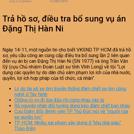
15/11/2023
Pháp luật
Trả hồ sơ, điều tra bổ sung vụ án
Đặng Thị Hàn Ni
Ngày 14-11, một nguồn tin cho biết VKSND TP HCM đã trả hồ
sơ, yêu cầu công an cùng cấp điều tra bổ sung lần 2 liên quan
đến vụ án bị can Đặng Thị Hàn Ni (SN 1977) và ông Trần Văn
Sỹ (cựu Chủ nhiệm Đoàn Luật sư tỉnh Vĩnh Long) về tội “Lợi
dụng các quyền tự do dân chủ xâm phạm lợi ích của nhà nước,
quyền, lợi ích hợp pháp của tổ chức, cá nhân”.
Lý do tài xế xe ôm truyền thống đâm chết xe ôm công
nghệ ở Tây Ninh
Chồng rủ vợ đi lừa đảo rồi cùng nhau vào tù
Rõ nguyên nhân đối tượng dùng kéo đâm chết bạn nhậu
Cựu Giám đốc Bệnh viện TP Thủ Đức nói về “người rửa
xe quyền lực”
TP HCM: Nhiều sai phạm xây dựng ở “khu nhà giàu”
Thảo Điền