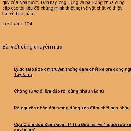
quỹ của Nhà nước. Đến nay, ông Dũng và bà Hằng chưa cung
cấp các tài liệu đề chứng minh thiệt hại về vật chất và thiệt
hại về tinh thần.
Lượt xem:
104
Bài viết cùng chuyên mục:
Lý do tài xế xe ôm truyền thống đâm chết xe ôm công ng
Tây Ninh
Chồng rủ vợ đi lừa đảo rồi cùng nhau vào tù
Rõ nguyên nhân đối tượng dùng kéo đâm chết bạn nhậu
Cựu Giám đốc Bệnh viện TP Thủ Đức nói về “người rửa x
quyền lực”