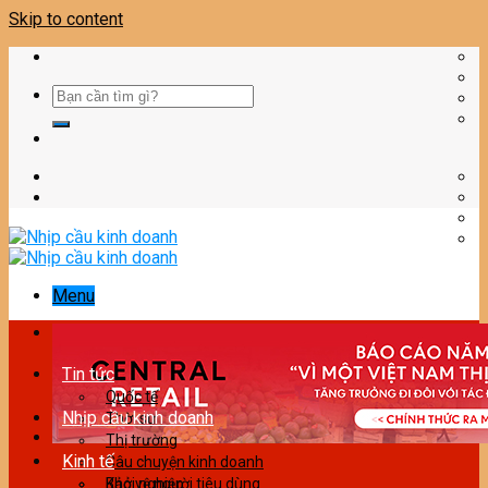
Skip to content
Menu
Tin tức
Quốc tế
Nhịp cầu kinh doanh
Thời sự
Thị trường
Kinh tế
Câu chuyện kinh doanh
Bảo vệ người tiêu dùng
Khởi nghiệp