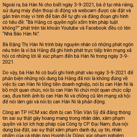
Ngoài ra, bà Hàn Ni cho biết ngày 3-9-2021, bà ở tại nhà riêng,
sử dụng máy điện thoại di động và webcam được cài đặt và
gắn trên máy vi tính để bàn để tự ghi và đăng đoạn ghi hình
có tiêu đề: “Bà Hằng có quyền ngồi xổm trên pháp luật
không?” phát trên tài khoản Youtube và Facebook đều có tên
“Nhà Báo Hàn Ni”.
Bà Đặng Thị Hàn Ni trình bày nguyên nhân có những phát ngôn
nêu trên là vì bà Hằng đã ghi hình phát trực tiếp trên mạng xã
hội có những lời lẽ xúc phạm đến bà Hàn Ni trong ngày 3-9-
2021.
Do vậy, bà Hàn Ni có buổi ghi hình phát vào ngày 3-9-2021 để
phản biện những nội dung bà Hằng đã nói là không đúng về
việc bị can Hàn Ni tống tiền doanh nghiệp, nói bị can Hàn Ni là
bồ một quan chức, nói bị can Hàn Ni chửi một quan chức cấp
cao, đưa hình ảnh bị can Hàn Ni và chồng cũ lên mạng xã hội
để nói làm gái và nói bị can Hàn Ni là phản động.
Công an TP HCM xác định bị can Trần Văn Sỹ đã đăng thông
tin sai sự thật gây hoang mang trong nhân dân, xâm phạm
quyền và lợi ích hợp pháp của Công ty CP Đại Nam; đưa nội
dung bịa đặt, sai sự thật xâm phạm danh dự, uy tín, nhân
phẩm của cá nhân ông Huỳnh Uy Dũng; xúc phạm nghiêm