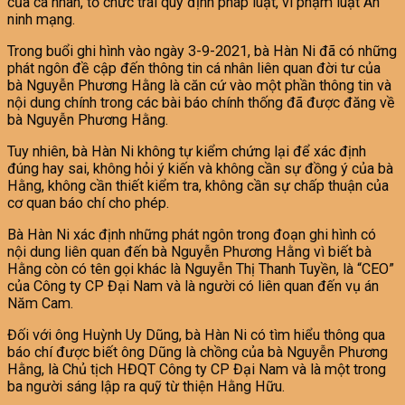
của cá nhân, tổ chức trái quy định pháp luật, vi phạm luật An
ninh mạng.
Trong buổi ghi hình vào ngày 3-9-2021, bà Hàn Ni đã có những
phát ngôn đề cập đến thông tin cá nhân liên quan đời tư của
bà Nguyễn Phương Hằng là căn cứ vào một phần thông tin và
nội dung chính trong các bài báo chính thống đã được đăng về
bà Nguyễn Phương Hằng.
Tuy nhiên, bà Hàn Ni không tự kiểm chứng lại để xác định
đúng hay sai, không hỏi ý kiến và không cần sự đồng ý của bà
Hằng, không cần thiết kiểm tra, không cần sự chấp thuận của
cơ quan báo chí cho phép.
Bà Hàn Ni xác định những phát ngôn trong đoạn ghi hình có
nội dung liên quan đến bà Nguyễn Phương Hằng vì biết bà
Hằng còn có tên gọi khác là Nguyễn Thị Thanh Tuyền, là “CEO”
của Công ty CP Đại Nam và là người có liên quan đến vụ án
Năm Cam.
Đối với ông Huỳnh Uy Dũng, bà Hàn Ni có tìm hiểu thông qua
báo chí được biết ông Dũng là chồng của bà Nguyễn Phương
Hằng, là Chủ tịch HĐQT Công ty CP Đại Nam và là một trong
ba người sáng lập ra quỹ từ thiện Hằng Hữu.