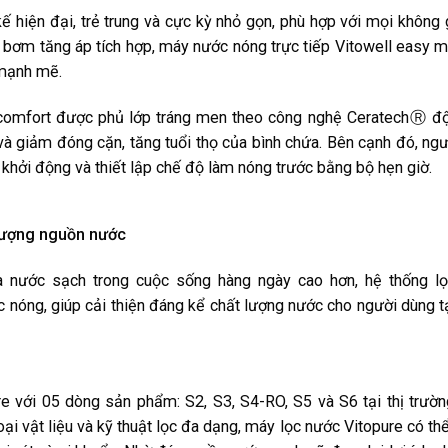
ế hiện đại, trẻ trung và cực kỳ nhỏ gọn, phù hợp với mọi không
à bơm tăng áp tích hợp, máy nước nóng trực tiếp Vitowell easy 
 mạnh mẽ.
l comfort được phủ lớp tráng men theo công nghệ CeratechⓇ đ
 và giảm đóng cặn, tăng tuổi thọ của bình chứa. Bên cạnh đó, ng
 khởi động và thiết lập chế độ làm nóng trước bằng bộ hẹn giờ.
 lượng nguồn nước
à nước sạch trong cuộc sống hàng ngày cao hơn, hệ thống l
 nóng, giúp cải thiện đáng kể chất lượng nước cho người dùng 
với 05 dòng sản phẩm: S2, S3, S4-RO, S5 và S6 tại thị trườn
ại vật liệu và kỹ thuật lọc đa dạng, máy lọc nước Vitopure có thể