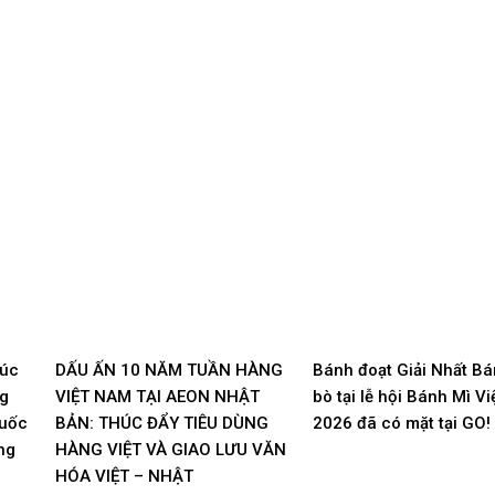
húc
DẤU ẤN 10 NĂM TUẦN HÀNG
Bánh đoạt Giải Nhất B
ng
VIỆT NAM TẠI AEON NHẬT
bò tại lễ hội Bánh Mì V
Quốc
BẢN: THÚC ĐẨY TIÊU DÙNG
2026 đã có mặt tại GO!
ng
HÀNG VIỆT VÀ GIAO LƯU VĂN
HÓA VIỆT – NHẬT