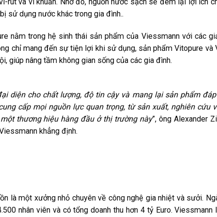
 vi-rút và vi khuẩn. Nhờ đó, nguồn nước sạch sẽ đem lại lợi ích 
 bị sử dụng nước khác trong gia đình..
e nằm trong hệ sinh thái sản phẩm của Viessmann với các giả
Không chỉ mang đến sự tiện lợi khi sử dụng, sản phẩm Vitopure và 
rội, giúp nâng tầm không gian sống của các gia đình.
đại diện cho chất lượng, độ tin cậy và mang lại sản phẩm đá
ung cấp mọi nguồn lực quan trọng, từ sản xuất, nghiên cứu và
 một thương hiệu hàng đầu ở thị trường này
”, ông Alexander 
 Viessmann khẳng định.
n là một xưởng nhỏ chuyên về công nghệ gia nhiệt và sưởi. Ng
4.500 nhân viên và có tổng doanh thu hơn 4 tỷ Euro. Viessmann 