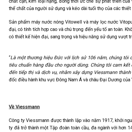
chất cặn, kim loại nặng, đồng thời ức chế sự phát triển của
thể chất của người sử dụng và kéo dài tuổi thọ của các thiết
Sản phẩm máy nước nóng Vitowell và máy lọc nước Vitopur
đại, có tính tích hợp cao và chú trọng đến yếu tố an toàn. 
có thiết kế hiện đại, sang trọng và hiệu năng sử dụng vượt t
“
Là một thương hiệu Đức với lịch sử 106 năm, chúng tôi 
tiêu chuẩn hàng đầu cho người dùng. Chúng tôi cam kết c
đến tiếp thị và dịch vụ, nhằm xây dựng Viessmann thành
đốc điều hành khu vực Đông Nam Á và châu Đại Dương của
Về Viessmann
Công ty Viessmann được thành lập vào năm 1917, khởi nguồ
ty đã trở thành một Tập đoàn toàn cầu, đa ngành với hơn 1