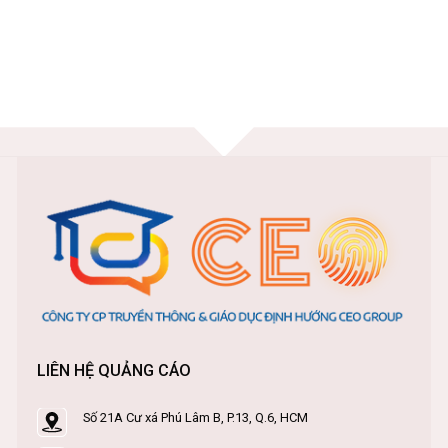
LIÊN HỆ QUẢNG CÁO
Số 21A Cư xá Phú Lâm B, P.13, Q.6, HCM