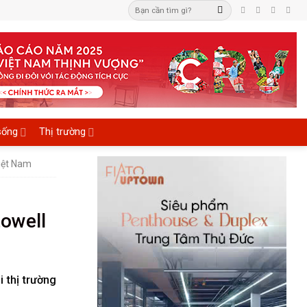
sống
Thị trường
iệt Nam
owell
 thị trường