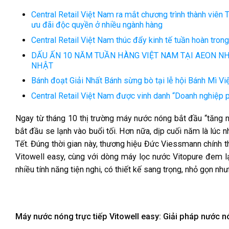
Central Retail Việt Nam ra mắt chương trình thành viên T
ưu đãi độc quyền ở nhiều ngành hàng
Central Retail Việt Nam thúc đẩy kinh tế tuần hoàn tro
DẤU ẤN 10 NĂM TUẦN HÀNG VIỆT NAM TẠI AEON NHẬ
NHẬT
Bánh đoạt Giải Nhất Bánh sừng bò tại lễ hội Bánh Mì V
Central Retail Việt Nam được vinh danh “Doanh nghiệp 
Ngay từ tháng 10 thị trường máy nước nóng bắt đầu “tăng 
bắt đầu se lạnh vào buổi tối. Hơn nữa, dịp cuối năm là lúc n
Tết. Đúng thời gian này, thương hiệu Đức Viessmann chính 
Vitowell easy, cùng với dòng máy lọc nước Vitopure đem 
nhiều tính năng tiện nghi, có thiết kế sang trọng, nhỏ gọn 
Máy nước nóng trực tiếp Vitowell easy: Giải pháp nước n