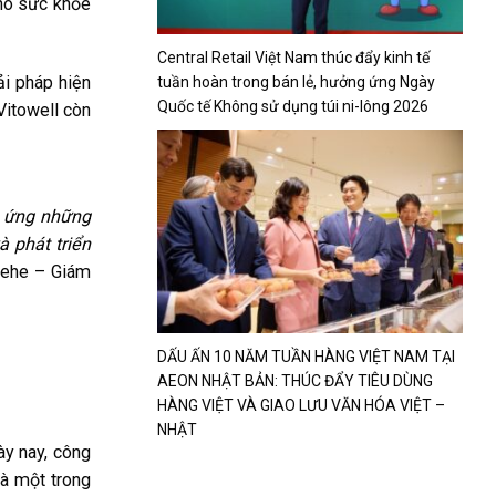
cho sức khỏe
Central Retail Việt Nam thúc đẩy kinh tế
i pháp hiện
tuần hoàn trong bán lẻ, hưởng ứng Ngày
Quốc tế Không sử dụng túi ni-lông 2026
Vitowell còn
p ứng những
 phát triển
Ziehe – Giám
DẤU ẤN 10 NĂM TUẦN HÀNG VIỆT NAM TẠI
AEON NHẬT BẢN: THÚC ĐẨY TIÊU DÙNG
HÀNG VIỆT VÀ GIAO LƯU VĂN HÓA VIỆT –
NHẬT
ày nay, công
là một trong