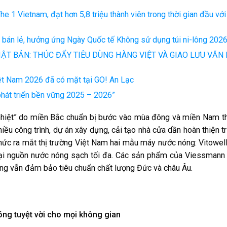
he 1 Vietnam, đạt hơn 5,8 triệu thành viên trong thời gian đầu với
ng bán lẻ, hưởng ứng Ngày Quốc tế Không sử dụng túi ni-lông 202
T BẢN: THÚC ĐẨY TIÊU DÙNG HÀNG VIỆT VÀ GIAO LƯU VĂN 
iệt Nam 2026 đã có mặt tại GO! An Lạc
phát triển bền vững 2025 – 2026”
nhiệt” do miền Bắc chuẩn bị bước vào mùa đông và miền Nam th
hiều công trình, dự án xây dựng, cải tạo nhà cửa dần hoàn thiện t
thức ra mắt thị trường Việt Nam hai mẫu máy nước nóng: Vitowel
lại nguồn nước nóng sạch tối đa. Các sản phẩm của Viessmann
nhưng vẫn đảm bảo tiêu chuẩn chất lượng Đức và châu Âu.
óng tuyệt vời cho mọi không gian