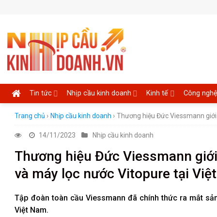
Skip
to
content
Tin tức
Nhịp cầu kinh doanh
Kinh tế
Công ngh
Trang chủ
›
Nhịp cầu kinh doanh
›
Thương hiệu Đức Viessmann giới 
14/11/2023
Nhịp cầu kinh doanh
Thương hiệu Đức Viessmann giới
và máy lọc nước Vitopure tại Vi
Tập đoàn toàn cầu Viessmann đã chính thức ra mắt sản
Việt Nam.