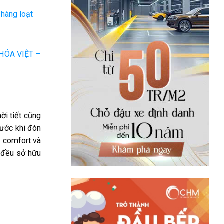
 hàng loạt
6
HÓA VIỆT –
ời tiết cũng
rước khi đón
l comfort và
 đều sở hữu