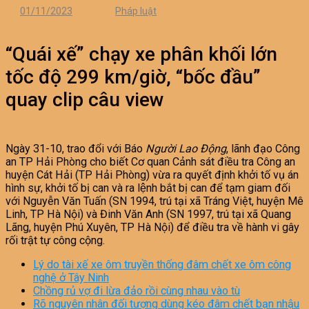
01/11/2023
Pháp luật
“Quái xế” chạy xe phân khối lớn
tốc độ 299 km/giờ, “bốc đầu”
quay clip câu view
Ngày 31-10, trao đổi với Báo
Người Lao Động
, lãnh đạo Công
an TP Hải Phòng cho biết Cơ quan Cảnh sát điều tra Công an
huyện Cát Hải (TP Hải Phòng) vừa ra quyết định khởi tố vụ án
hình sự, khởi tố bị can và ra lệnh bắt bị can để tạm giam đối
với Nguyễn Văn Tuấn (SN 1994, trú tại xã Tráng Việt, huyện Mê
Linh, TP Hà Nội) và Đinh Văn Anh (SN 1997, trú tại xã Quang
Lãng, huyện Phú Xuyên, TP Hà Nội) để điều tra về hành vi gây
rối trật tự công cộng.
Lý do tài xế xe ôm truyền thống đâm chết xe ôm công
nghệ ở Tây Ninh
Chồng rủ vợ đi lừa đảo rồi cùng nhau vào tù
Rõ nguyên nhân đối tượng dùng kéo đâm chết bạn nhậu