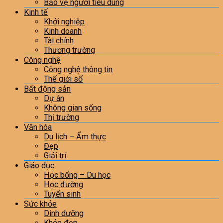
Bảo vệ người tiêu dùng
Kinh tế
Khởi nghiệp
Kinh doanh
Tài chính
Thương trường
Công nghệ
Công nghệ thông tin
Thế giới số
Bất động sản
Dự án
Không gian sống
Thị trường
Văn hóa
Du lịch – Ẩm thực
Đẹp
Giải trí
Giáo dục
Học bổng – Du học
Học đường
Tuyển sinh
Sức khỏe
Dinh dưỡng
Khỏe đẹp