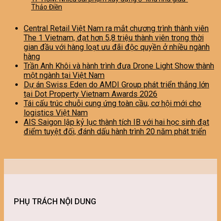
Thảo Điền
Central Retail Việt Nam ra mắt chương trình thành viên
The 1 Vietnam, đạt hơn 5,8 triệu thành viên trong thời
gian đầu với hàng loạt ưu đãi độc quyền ở nhiều ngành
hàng
Trần Anh Khôi và hành trình đưa Drone Light Show thành
một ngành tại Việt Nam
Dự án Swiss Eden do AMDI Group phát triển thắng lớn
tại Dot Property Vietnam Awards 2026
Tái cấu trúc chuỗi cung ứng toàn cầu, cơ hội mới cho
logistics Việt Nam
AIS Saigon lập kỷ lục thành tích IB với hai học sinh đạt
điểm tuyệt đối, đánh dấu hành trình 20 năm phát triển
PHỤ TRÁCH NỘI DUNG