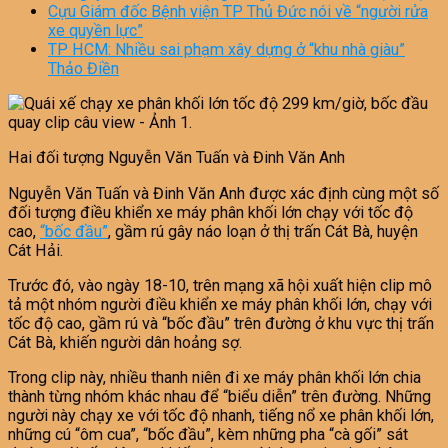
Cựu Giám đốc Bệnh viện TP Thủ Đức nói về “người rửa
xe quyền lực”
TP HCM: Nhiều sai phạm xây dựng ở “khu nhà giàu”
Thảo Điền
Hai đối tượng Nguyễn Văn Tuấn và Đinh Văn Anh
Nguyễn Văn Tuấn và Đinh Văn Anh được xác định cùng một số
đối tượng điều khiển xe máy phân khối lớn chạy với tốc độ
cao,
“bốc đầu”
, gầm rú gây náo loạn ở thị trấn Cát Bà, huyện
Cát Hải.
Trước đó, vào ngày 18-10, trên mạng xã hội xuất hiện clip mô
tả một nhóm người điều khiển xe máy phân khối lớn, chạy với
tốc độ cao, gầm rú và “bốc đầu” trên đường ở khu vực thị trấn
Cát Bà, khiến người dân hoảng sợ.
Trong clip này, nhiều thanh niên đi xe máy phân khối lớn chia
thành từng nhóm khác nhau để “biểu diễn” trên đường. Những
người này chạy xe với tốc độ nhanh, tiếng nổ xe phân khối lớn,
những cú “ôm cua”, “bốc đầu”, kèm những pha “cà gối” sát