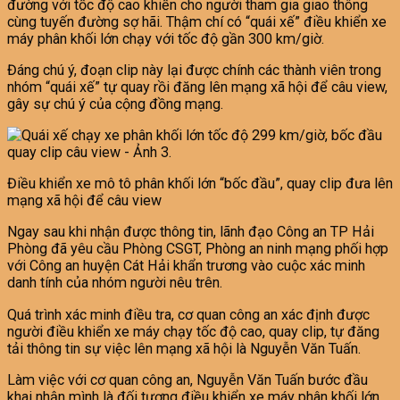
đường với tốc độ cao khiến cho người tham gia giao thông
cùng tuyến đường sợ hãi. Thậm chí có “quái xế” điều khiển xe
máy phân khối lớn chạy với tốc độ gần 300 km/giờ.
Đáng chú ý, đoạn clip này lại được chính các thành viên trong
nhóm “quái xế” tự quay rồi đăng lên mạng xã hội để câu view,
gây sự chú ý của cộng đồng mạng.
Điều khiển xe mô tô phân khối lớn “bốc đầu”, quay clip đưa lên
mạng xã hội để câu view
Ngay sau khi nhận được thông tin, lãnh đạo Công an TP Hải
Phòng đã yêu cầu Phòng CSGT, Phòng an ninh mạng phối hợp
với Công an huyện Cát Hải khẩn trương vào cuộc xác minh
danh tính của nhóm người nêu trên.
Quá trình xác minh điều tra, cơ quan công an xác định được
người điều khiển xe máy chạy tốc độ cao, quay clip, tự đăng
tải thông tin sự việc lên mạng xã hội là Nguyễn Văn Tuấn.
Làm việc với cơ quan công an, Nguyễn Văn Tuấn bước đầu
khai nhận mình là đối tượng điều khiển xe máy phân khối lớn