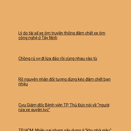
Lý do tài xế xe ôm truyền thống đâm chết xe ôm
công nghệ ở Tây Ninh
Chồng rủ vợ đi lừa đảo rồi cùng nhau vào tù
Rõ nguyên nhân đối tượng dùng kéo đâm chết bạn
nhậu
Cựu Giám đốc Bệnh viện TP Thủ Đức nói về “người
rửa xe quyền lực”
TP HCM: Nhiều sai phạm xây dựng ở “khu nhà giàu”