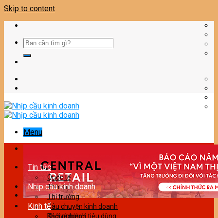
Skip to content
Menu
Tin tức
Quốc tế
Nhịp cầu kinh doanh
Thời sự
Thị trường
Kinh tế
Câu chuyện kinh doanh
Bảo vệ người tiêu dùng
Khởi nghiệp