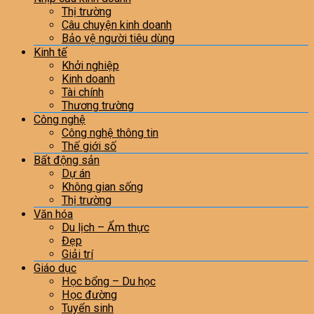
Thị trường
Câu chuyện kinh doanh
Bảo vệ người tiêu dùng
Kinh tế
Khởi nghiệp
Kinh doanh
Tài chính
Thương trường
Công nghệ
Công nghệ thông tin
Thế giới số
Bất động sản
Dự án
Không gian sống
Thị trường
Văn hóa
Du lịch – Ẩm thực
Đẹp
Giải trí
Giáo dục
Học bổng – Du học
Học đường
Tuyển sinh