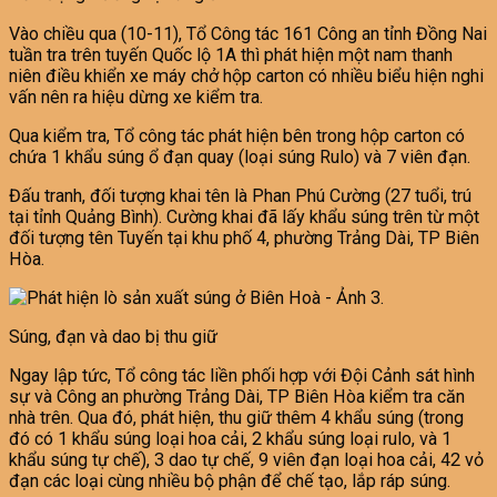
Vào chiều qua (10-11), Tổ Công tác 161 Công an tỉnh Đồng Nai
tuần tra trên tuyến Quốc lộ 1A thì phát hiện một nam thanh
niên điều khiển xe máy chở hộp carton có nhiều biểu hiện nghi
vấn nên ra hiệu dừng xe kiểm tra.
Qua kiểm tra, Tổ công tác phát hiện bên trong hộp carton có
chứa 1 khẩu súng ổ đạn quay (loại súng Rulo) và 7 viên đạn.
Đấu tranh, đối tượng khai tên là Phan Phú Cường (27 tuổi, trú
tại tỉnh Quảng Bình). Cường khai đã lấy khẩu súng trên từ một
đối tượng tên Tuyến tại khu phố 4, phường Trảng Dài, TP Biên
Hòa.
Súng, đạn và dao bị thu giữ
Ngay lập tức, Tổ công tác liền phối hợp với Đội Cảnh sát hình
sự và Công an phường Trảng Dài, TP Biên Hòa kiểm tra căn
nhà trên. Qua đó, phát hiện, thu giữ thêm 4 khẩu súng (trong
đó có 1 khẩu súng loại hoa cải, 2 khẩu súng loại rulo, và 1
khẩu súng tự chế), 3 dao tự chế, 9 viên đạn loại hoa cải, 42 vỏ
đạn các loại cùng nhiều bộ phận để chế tạo, lắp ráp súng.