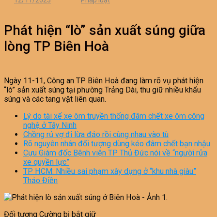
12/11/2023
Pháp luật
Phát hiện “lò” sản xuất súng giữa
lòng TP Biên Hoà
Ngày 11-11, Công an TP Biên Hoà đang làm rõ vụ phát hiện
“lò” sản xuất súng tại phường Trảng Dài, thu giữ nhiều khẩu
súng và các tang vật liên quan.
Lý do tài xế xe ôm truyền thống đâm chết xe ôm công
nghệ ở Tây Ninh
Chồng rủ vợ đi lừa đảo rồi cùng nhau vào tù
Rõ nguyên nhân đối tượng dùng kéo đâm chết bạn nhậu
Cựu Giám đốc Bệnh viện TP Thủ Đức nói về “người rửa
xe quyền lực”
TP HCM: Nhiều sai phạm xây dựng ở “khu nhà giàu”
Thảo Điền
Đối tượng Cường bị bắt giữ