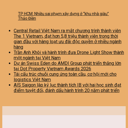
TP HCM: Nhiều sai phạm xây dựng ở “khu nhà giàu”
Thảo Điền
Central Retail Việt Nam ra mắt chương trình thành viên
The 1 Vietnam, đạt hơn 5,8 triệu thành viên trong thời
gian đầu với hàng loạt ưu đãi độc quyền ở nhiều ngành
hàng
Trần Anh Khôi và hành trình đưa Drone Light Show thành
một ngành tại Việt Nam
Dự án Swiss Eden do AMDI Group phát triển thắng lớn
tại Dot Property Vietnam Awards 2026
Tái cấu trúc chuỗi cung ứng toàn cầu, cơ hội mới cho
logistics Việt Nam
AIS Saigon lập kỷ lục thành tích IB với hai học sinh đạt
điểm tuyệt đối, đánh dấu hành trình 20 năm phát triển