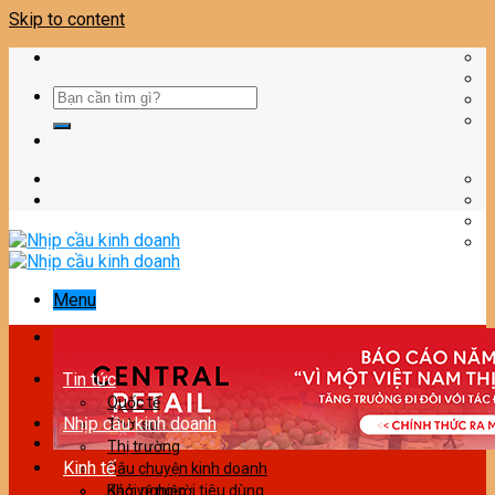
Skip to content
Menu
Tin tức
Quốc tế
Nhịp cầu kinh doanh
Thời sự
Thị trường
Kinh tế
Câu chuyện kinh doanh
Bảo vệ người tiêu dùng
Khởi nghiệp