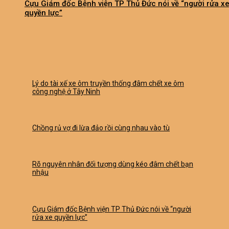
Cựu Giám đốc Bệnh viện TP Thủ Đức nói về “người rửa x
quyền lực”
Lý do tài xế xe ôm truyền thống đâm chết xe ôm
công nghệ ở Tây Ninh
Chồng rủ vợ đi lừa đảo rồi cùng nhau vào tù
Rõ nguyên nhân đối tượng dùng kéo đâm chết bạn
nhậu
Cựu Giám đốc Bệnh viện TP Thủ Đức nói về “người
rửa xe quyền lực”