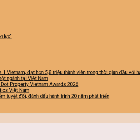
n lực”
e 1 Vietnam, đạt hơn 5,8 triệu thành viên trong thời gian đầu với
một ngành tại Việt Nam
i Dot Property Vietnam Awards 2026
stics Việt Nam
iểm tuyệt đối, đánh dấu hành trình 20 năm phát triển