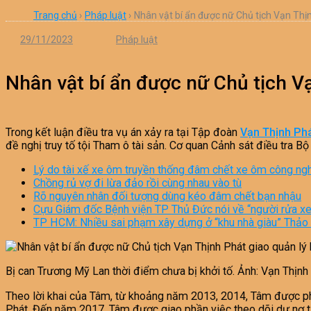
Trang chủ
›
Pháp luật
›
Nhân vật bí ẩn được nữ Chủ tịch Vạn Thịn
29/11/2023
Pháp luật
Nhân vật bí ẩn được nữ Chủ tịch Vạ
Trong kết luận điều tra vụ án xảy ra tại Tập đoàn
Vạn Thịnh Ph
đề nghị truy tố tội Tham ô tài sản. Cơ quan Cảnh sát điều tra B
Lý do tài xế xe ôm truyền thống đâm chết xe ôm công ng
Chồng rủ vợ đi lừa đảo rồi cùng nhau vào tù
Rõ nguyên nhân đối tượng dùng kéo đâm chết bạn nhậu
Cựu Giám đốc Bệnh viện TP Thủ Đức nói về “người rửa xe
TP HCM: Nhiều sai phạm xây dựng ở “khu nhà giàu” Thảo
Bị can Trương Mỹ Lan thời điểm chưa bị khởi tố. Ảnh: Vạn Thịnh
Theo lời khai của Tâm, từ khoảng năm 2013, 2014, Tâm được phâ
Phát. Đến năm 2017, Tâm được giao phần việc theo dõi dư nợ tại