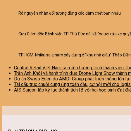
Rõ nguyên nhân đối tượng dùng kéo đâm chết bạn nhậu
Cựu Giám đốc Bệnh viện TP Thủ Đức nói về “người rửa xe quyề
TP HCM: Nhiều sai phạm xây dựng ở “khu nhà giàu” Thảo Điền
Central Retail Việt Nam ra mắt chương trình thành viên Th
Trần Anh Khôi và hành trình đưa Drone Light Show thành 
Dự án Swiss Eden do AMDI Group phát triển thắng lớn tạ
Tái cấu trúc chuỗi cung ứng toàn cầu, cơ hội mới cho logi
AIS Saigon lập kỷ lục thành tích IB với hai học sinh đạt đ