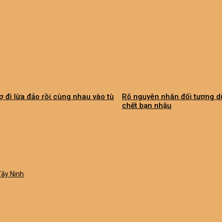
ợ đi lừa đảo rồi cùng nhau vào tù
Rõ nguyên nhân đối tượng 
chết bạn nhậu
Tây Ninh