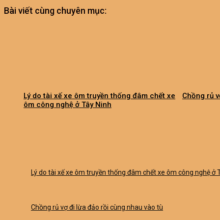
Bài viết cùng chuyên mục:
Lý do tài xế xe ôm truyền thống đâm chết xe
Chồng rủ v
ôm công nghệ ở Tây Ninh
Lý do tài xế xe ôm truyền thống đâm chết xe ôm công nghệ ở 
Chồng rủ vợ đi lừa đảo rồi cùng nhau vào tù