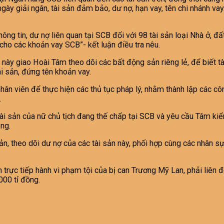
y, ngày giải ngân, tài sản đảm bảo, dư nợ, hạn vay, tên chi nhá
hông tin, dư nợ liên quan tại SCB đối với 98 tài sản loại Nhà ở, 
ho các khoản vay SCB”- kết luận điều tra nêu.
h này giao Hoài Tâm theo dõi các bất động sản riêng lẻ, để biết 
ài sản, đứng tên khoản vay.
nhân viên để thực hiện các thủ tục pháp lý, nhằm thành lập các 
.
sản của nữ chủ tịch đang thế chấp tại SCB và yêu cầu Tâm kiểm t
ông.
 sản, theo dõi dư nợ của các tài sản này, phối hợp cùng các nhân
trực tiếp hành vi phạm tội của bị can Trương Mỹ Lan, phải liên đ
000 tỉ đồng.