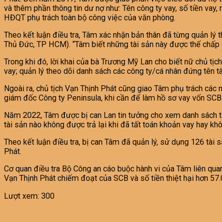
và thêm phần thông tin dư nợ như: Tên công ty vay, số tiền va
HĐQT phụ trách toàn bộ công việc của văn phòng.
Theo kết luận điều tra, Tâm xác nhận bản thân đã từng quản lý t
Thủ Đức, TP HCM). “Tâm biết những tài sản này được thế chấp c
Trong khi đó, lời khai của bà Trương Mỹ Lan cho biết nữ chủ tịc
vay; quản lý theo dõi danh sách các công ty/cá nhân đứng tên t
Ngoài ra, chủ tịch Vạn Thịnh Phát cũng giao Tâm phụ trách các 
giám đốc Công ty Peninsula, khi cần để làm hồ sơ vay vốn SCB
Năm 2022, Tâm được bị can Lan tin tưởng cho xem danh sách tài 
tài sản nào không được trả lại khi đã tất toán khoản vay hay kh
Theo kết luận điều tra, bị can Tâm đã quản lý, sử dụng 126 tài
Phát.
Cơ quan điều tra Bộ Công an cáo buộc hành vi của Tâm liên quan 
Vạn Thịnh Phát chiếm đoạt của SCB và số tiền thiệt hại hơn 57.
Lượt xem:
300