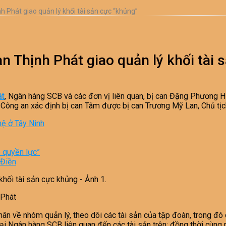
h Phát giao quản lý khối tài sản cực “khủng”
n Thịnh Phát giao quản lý khối tài 
át
, Ngân hàng SCB và các đơn vị liên quan, bị can Đặng Phương
ộ Công an xác định bị can Tâm được bị can Trương Mỹ Lan, Chủ tịc
hệ ở Tây Ninh
 quyền lực”
 Điền
 Phát
n về nhóm quản lý, theo dõi các tài sản của tập đoàn, trong đó 
 Ngân hàng SCB liên quan đến các tài sản trên; đồng thời cùng m