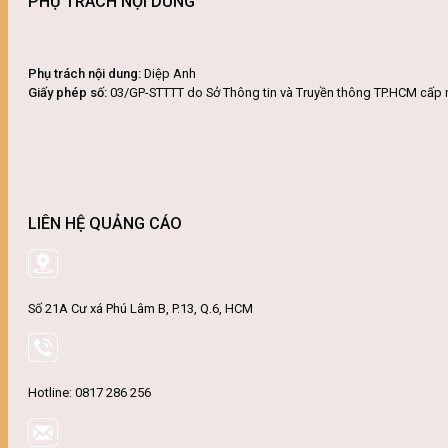
PHỤ TRÁCH NỘI DUNG
Phụ trách nội dung:
Diệp Anh
Giấy phép số:
03/GP-STTTT do Sở Thông tin và Truyền thông TP.HCM cấp 
LIÊN HỆ QUẢNG CÁO
Số 21A Cư xá Phú Lâm B, P.13, Q.6, HCM
Hotline: 0817 286 256