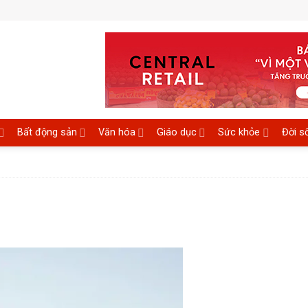
Bất động sản
Văn hóa
Giáo dục
Sức khỏe
Đời s