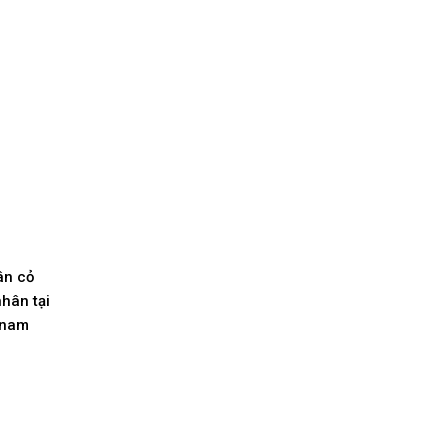
ân cỏ
hân tại
tnam