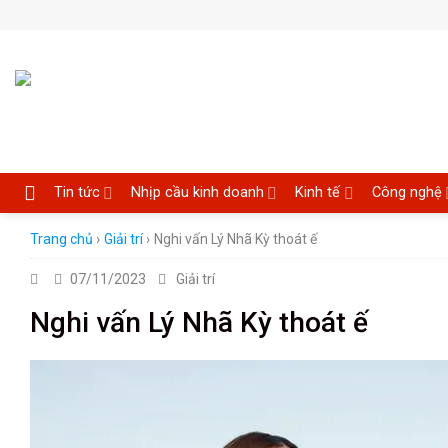
Skip
to
content
Tin tức
Nhịp cầu kinh doanh
Kinh tế
Công nghệ
Trang chủ
›
Giải trí
›
Nghi vấn Lý Nhã Kỳ thoát ế
07/11/2023
Giải trí
Nghi vấn Lý Nhã Kỳ thoát ế