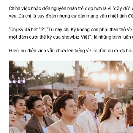
Chính việc nhắc đến nguyên nhân trẻ đẹp hơn là vì “đầy đủ” 
yêu. Dù chỉ là suy đoán nhưng cư dân mạng vẫn nhiệt tình để 
“Chị Kỳ đã hết “ế”, “Từ nay chị Kỳ không còn phải than thở v
một đám cưới thế kỷ của showbiz Việt”.. là những bình luận
Hiện, nữ diễn viên vẫn chưa lên tiếng về lời đồn dù được hỏi 