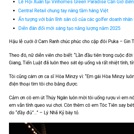
Lễ Hội Xuân tại Vinhomes Green Paradise Cần Giờ diễn
Central Retail chung tay nâng tầm hàng Việt
Ấn tượng với bản lĩnh sân cỏ của các golfer doanh nhân
Diễn đàn đổi mới sáng tạo năng lượng năm 2025
Hậu lễ cưới ở Cam Ranh chúc phúc cho cặp đôi Puka – Gin T
Theo đó, nữ diễn viên cho biết: “Lần đầu tiên trong cuộc đờ
Giang, Tiến Luật đã luôn theo sát ép uống và rất nhiệt tình, t
Tôi cũng cám ơn ca sĩ Hòa Minzy vì: “Em gái Hòa Minzy luôn
điện thoại tìm tôi cho bằng được.
Cảm ơn cô em út Thúy Ngân luôn mời tôi uống rượu vì em nó
em vẫn tỉnh queo vui chơi. Còn thêm cô em Tóc Tiên say bét
do “đầy đủ”…” – Lý Nhã Kỷ bày tỏ.