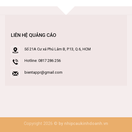
LIÊN HỆ QUẢNG CÁO
Số 21A Cư xá Phú Lâm B, P.13, Q.6, HCM
Hotline: 0817 286 256
bientappr@gmail.com
Copyright 2026 ©
by nhipcaukinhdoanh.vn