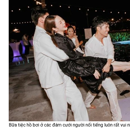
Bữa tiệc hồ bơi ở các đám cưới người nổi tiếng luôn rất vui 