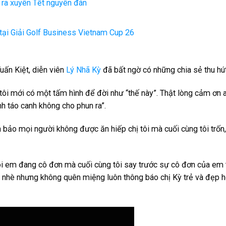
 ra xuyên Tết nguyên đán
 tại Giải Golf Business Vietnam Cup 26
uấn Kiệt, diễn viên
Lý Nhã Kỳ
đã bất ngờ có những chia sẻ thu hút
i tôi mới có một tấm hình để đời như “thế này”. Thật lòng cảm ơn
ỉnh táo canh không cho phun ra”.
 bảo mọi người không được ăn hiếp chị tôi mà cuối cùng tôi trốn
i em đang cô đơn mà cuối cùng tôi say trước sự cô đơn của em 
 nhè nhưng không quên miệng luôn thông báo chị Kỳ trẻ và đẹp h