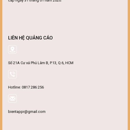
cấp ngày 31 tháng 01 năm 2020.
LIÊN HỆ QUẢNG CÁO
Số 21A Cư xá Phú Lâm B, P.13, Q.6, HCM
Hotline: 0817 286 256
bientappr@gmail.com