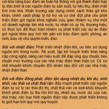
với khả năng bảo đảm an toàn hệ thống với giá thành điện hợp
lý, đặc biệt là các nguồn điện tự sản xuất, tự tiêu thụ, điện mặt
trời mái nhà. Khẩn trương xây dựng chính sách tháo gỡ khó
khăn, chính sách pháp lý hỗ trợ và cơ chế đột phá cho phát
triển điện gió ngoài khơi; nghiên cứu, giao nhiệm vụ cho một
số doanh nghiệp lớn nhà nước, tư nhân có uy tín, thương hiệu,
có thực lực để thực hiện nhiệm vụ phát triển các dự án điện
gió ngoài khơi quy mô lớn gắn với bảo đảm quốc phòng, an
ninh, bảo vệ chủ quyền biển, đảo.
Đối với nhiệt điện:
Phát triển nhiệt điện khí, ưu tiên sử dụng
nguồn khí trong nước. Rà soát, lập kế hoạch triển khai nâng
cấp công nghệ, nâng cao hiệu suất để đáp ứng quy chuẩn, tiêu
chuẩn môi trường của các nhà máy điện than hiện có. Có cơ
chế khuyến khích chuyển đổi nhiên liệu đối với các nhà máy
nhiệt điện than.
Đối với điện đồng phát, điện tận dụng nhiệt dư, khí dư, sinh
khối, rác thải và chất thải rắn
:
đẩy mạnh phát triển các nguồn
điện từ xử lý rác thải đô thị, chất thải rắn và sinh khối; khuyến
khích phát điện từ thu hồi khí dư, nhiệt dư, nước dư của các
nhà máy; các loại hình nguồn điện này được phát triển không
bị giới hạn bởi quy mô quy hoạch.