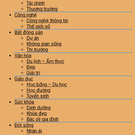
Tài chính
Thương trường
Công nghệ
Công nghệ thông tin
Thế giới số
Bất động sản
Dự án
Không gian sống
Thị trường
Văn hóa
Du lịch – Ẩm thực
Đẹp
Giải trí
Giáo dục
Học bổng – Du học
Học đường
Tuyển sinh
Sức khỏe
Dinh dưỡng
Khỏe đẹp
Bác sỹ gia đình
Đời sống
Nhân ái