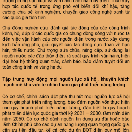
trường trong sản xuất và vận hành các nhà máy điện. Thúc đẩy
hợp tác quốc tế trong ứng phó với biến đổi khí hậu, tăng
cường chia sẻ kinh nghiệm, chuyển giao công nghệ xanh từ
các quốc gia tiên tiến.
Chủ động nghiên cứu, đánh giá tác động của các công trình
kênh, hồ, đập ở các quốc gia có chung dòng sông với nước ta
đến việc vận hành của các nguồn điện trong nước; xây dựng
kịch bản ứng phó, giải quyết các tác động cực đoan về hạn
hán, thiếu nước. Chú trọng sửa chữa, nâng cấp, sử dụng lại
nguồn nước các đập thủy điện, rà soát quy trình vận hành, hiện
đại hóa hệ thống quan trắc, cảnh báo, bảo đảm tuyệt đối an
toàn công trình và vùng hạ du.
Tập trung huy động mọi nguồn lực xã hội, khuyến khích
mạnh mẽ khu vực tư nhân tham gia phát triển năng lượng
Có cơ chế, chính sách đột phá thu hút mọi nguồn lực xã hội
tham gia phát triển năng lượng, bảo đảm nguồn vốn thực hiện
các quy hoạch phát triển năng lượng, đặc biệt là quy hoạch
phát triển điện lực quốc gia thời kỳ 2021 – 2030, tầm nhìn đến
năm 2050. Có cơ chế dành nguồn tín dụng ưu đãi hoặc bảo
lãnh Chính phủ cho các dự án năng lượng quan trọng quốc gia,
cần ưu tiên đầu tư, kể cả các dự án BOT điện quy mô lớn,