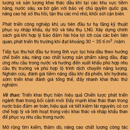
lượng và sản lượng khai thác dầu khí tại các khu vực tiềm
năng, nước sâu, xa bờ gắn với bảo vệ chủ quyền quốc gia;
nâng cao hệ số thu hồi, tận thu các mỏ nhỏ, khối sót cận biên.
Phát triển công nghiệp khí; ưu tiên đầu tư hạ tầng kỹ thuật
phục vụ nhập khẩu, dự trữ và tiêu thụ LNG. Xây dựng chính
sách giá khí hợp lý bảo đảm hài hòa lợi ích của các bên liên
3
quan; phát triển thị trường khí đạt khoảng 30 – 35 tỉ m
/năm.
Tiếp tục thu hút đầu tư trong lĩnh vực lọc hóa dầu theo hướng
chế biến sâu, nâng cao chất lượng sản phẩm xăng dầu, đáp
ứng nhu cầu trong nước và hướng đến xuất khẩu phù hợp nhu
cầu thị trường và phù hợp lộ trình dịch chuyển năng lượng.
Nghiên cứu, đánh giá tiềm năng dầu khí đá phiến, khí hydrate;
sớm triển khai đánh giá tổng thể, đẩy nhanh khai thác thử
nghiệm.
Về than:
Triển khai thực hiện hiệu quả Chiến lược phát triển
ngành than trong bối cảnh mới. Đẩy mạnh khai thác than trong
nước bảo đảm an toàn, hiệu quả và tiết kiệm tài nguyên; có cơ
chế hợp lý và linh hoạt trong việc khai thác và nhập khẩu than
để phục vụ nhu cầu trong nước.
Mở rộng tìm kiếm, thăm dò, nâng cao chất lượng công tác