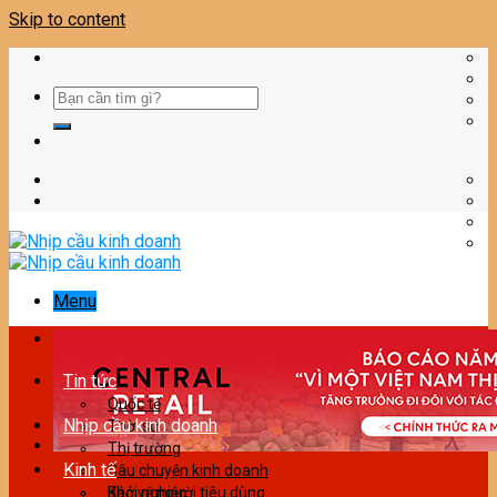
Skip to content
Menu
Tin tức
Quốc tế
Nhịp cầu kinh doanh
Thời sự
Thị trường
Kinh tế
Câu chuyện kinh doanh
Bảo vệ người tiêu dùng
Khởi nghiệp