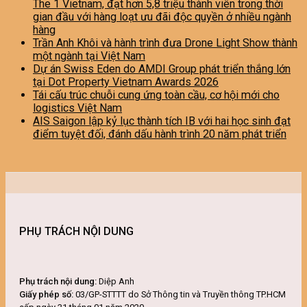
The 1 Vietnam, đạt hơn 5,8 triệu thành viên trong thời
gian đầu với hàng loạt ưu đãi độc quyền ở nhiều ngành
hàng
Trần Anh Khôi và hành trình đưa Drone Light Show thành
một ngành tại Việt Nam
Dự án Swiss Eden do AMDI Group phát triển thắng lớn
tại Dot Property Vietnam Awards 2026
Tái cấu trúc chuỗi cung ứng toàn cầu, cơ hội mới cho
logistics Việt Nam
AIS Saigon lập kỷ lục thành tích IB với hai học sinh đạt
điểm tuyệt đối, đánh dấu hành trình 20 năm phát triển
PHỤ TRÁCH NỘI DUNG
Phụ trách nội dung:
Diệp Anh
Giấy phép số:
03/GP-STTTT do Sở Thông tin và Truyền thông TP.HCM