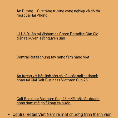
An Dương – Cực tăng trưởng công nghiệp và đô thị
mới của Hải Phòng
Lễ Hội Xuân tại Vinhomes Green Paradise Cần Giờ
diễn ra xuyên Tết nguyên đán
Central Retail chung tay nâng tầm hàng Việt
Ấn tượng với bản lĩnh sân cỏ của các golfer doanh
nhân tại Giải Golf Business Vietnam Cup 26
Golf Business Vietnam Cup 25 – Kết nối các doanh
nhân đam mê golf khắp cả nước.
Central Retail Việt Nam ra mắt chương trình thành viên