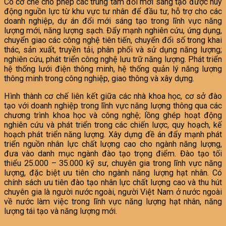
Có cơ chế cho phép các trung tâm đổi mới sáng tạo được huy
động nguồn lực từ khu vực tư nhân để đầu tư, hỗ trợ cho các
doanh nghiệp, dự án đổi mới sáng tạo trong lĩnh vực năng
lượng mới, năng lượng sạch. Đẩy mạnh nghiên cứu, ứng dụng,
chuyển giao các công nghệ tiên tiến, chuyển đổi số trong khai
thác, sản xuất, truyền tải, phân phối và sử dụng năng lượng;
nghiên cứu, phát triển công nghệ lưu trữ năng lượng. Phát triển
hệ thống lưới điện thông minh, hệ thống quản lý năng lượng
thông minh trong công nghiệp, giao thông và xây dựng.
Hình thành cơ chế liên kết giữa các nhà khoa học, cơ sở đào
tạo với doanh nghiệp trong lĩnh vực năng lượng thông qua các
chương trình khoa học và công nghệ; lồng ghép hoạt động
nghiên cứu và phát triển trong các chiến lược, quy hoạch, kế
hoạch phát triển năng lượng. Xây dựng đề án đẩy mạnh phát
triển nguồn nhân lực chất lượng cao cho ngành năng lượng,
đưa vào danh mục ngành đào tạo trọng điểm. Đào tạo tối
thiểu 25.000 – 35.000 kỹ sư, chuyên gia trong lĩnh vực năng
lượng, đặc biệt ưu tiên cho ngành năng lượng hạt nhân. Có
chính sách ưu tiên đào tạo nhân lực chất lượng cao và thu hút
chuyên gia là người nước ngoài, người Việt Nam ở nước ngoài
về nước làm việc trong lĩnh vực năng lượng hạt nhân, năng
lượng tái tạo và năng lượng mới.