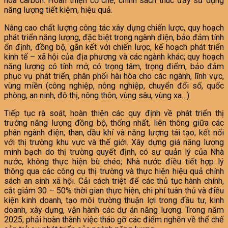
hoà carbon. Hoàn thiện cơ chế, chính sách thúc đẩy sử dụng
năng lượng tiết kiệm, hiệu quả.
Nâng cao chất lượng công tác xây dựng chiến lược, quy hoạch
phát triển năng lượng, đặc biệt trong ngành điện, bảo đảm tính
ổn định, đồng bộ, gắn kết với chiến lược, kế hoạch phát triển
kinh tế – xã hội của địa phương và các ngành khác; quy hoạch
năng lượng có tính mở, có trọng tâm, trọng điểm, bảo đảm
phục vụ phát triển, phân phối hài hòa cho các ngành, lĩnh vực,
vùng miền (công nghiệp, nông nghiệp, chuyển đổi số, quốc
phòng, an ninh, đô thị, nông thôn, vùng sâu, vùng xa…).
Tiếp tục rà soát, hoàn thiện các quy định về phát triển thị
trường năng lượng đồng bộ, thống nhất, liên thông giữa các
phân ngành điện, than, dầu khí và năng lượng tái tạo, kết nối
với thị trường khu vực và thế giới. Xây dựng giá năng lượng
minh bạch do thị trường quyết định, có sự quản lý của Nhà
nước, không thực hiện bù chéo; Nhà nước điều tiết hợp lý
thông qua các công cụ thị trường và thực hiện hiệu quả chính
sách an sinh xã hội. Cải cách triệt để các thủ tục hành chính,
cắt giảm 30 – 50% thời gian thực hiện, chi phí tuân thủ và điều
kiện kinh doanh, tạo môi trường thuận lợi trong đầu tư, kinh
doanh, xây dựng, vận hành các dự án năng lượng. Trong năm
2025, phải hoàn thành việc tháo gỡ các điểm nghẽn về thể chế