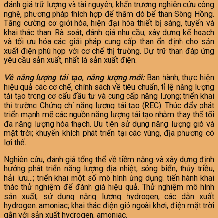
đánh giá trữ lượng và tài nguyên; khẩn trương nghiên cứu công
nghệ, phương pháp thích hợp để thăm dò bể than Sông Hồng.
Tăng cường cơ giới hóa, hiện đại hóa thiết bị sàng, tuyển và
khai thác than. Rà soát, đánh giá nhu cầu, xây dựng kế hoạch
và tối ưu hóa các giải pháp cung cấp than ổn định cho sản
xuất điện phù hợp với cơ chế thị trường. Dự trữ than đáp ứng
yêu cầu sản xuất, nhất là sản xuất điện.
Về năng lượng tái tạo, năng lượng mới:
Ban hành, thực hiện
hiệu quả các cơ chế, chính sách về tiêu chuẩn, tỉ lệ năng lượng
tái tạo trong cơ cấu đầu tư và cung cấp năng lượng; triển khai
thị trường Chứng chỉ năng lượng tái tạo (REC). Thúc đẩy phát
triển mạnh mẽ các nguồn năng lượng tái tạo nhằm thay thế tối
đa năng lượng hóa thạch. Ưu tiên sử dụng năng lượng gió và
mặt trời; khuyến khích phát triển tại các vùng, địa phương có
lợi thế.
Nghiên cứu, đánh giá tổng thể về tiềm năng và xây dựng định
hướng phát triển năng lượng địa nhiệt, sóng biển, thủy triều,
hải lưu…; triển khai một số mô hình ứng dụng, tiến hành khai
thác thử nghiệm để đánh giá hiệu quả. Thử nghiệm mô hình
sản xuất, sử dụng năng lượng hydrogen, các dẫn xuất
hydrogen, amoniac; khai thác điện gió ngoài khơi, điện mặt trời
gắn với sản xuất hydrogen, amoniac.