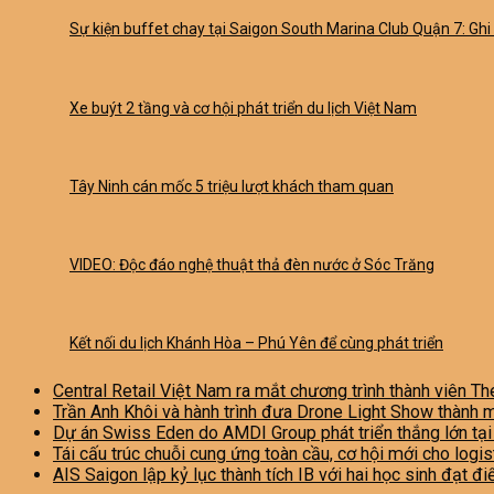
Sự kiện buffet chay tại Saigon South Marina Club Quận 7: Gh
Xe buýt 2 tầng và cơ hội phát triển du lịch Việt Nam
Tây Ninh cán mốc 5 triệu lượt khách tham quan
VIDEO: Độc đáo nghệ thuật thả đèn nước ở Sóc Trăng
Kết nối du lịch Khánh Hòa – Phú Yên để cùng phát triển
Central Retail Việt Nam ra mắt chương trình thành viên Th
Trần Anh Khôi và hành trình đưa Drone Light Show thành 
Dự án Swiss Eden do AMDI Group phát triển thắng lớn tạ
Tái cấu trúc chuỗi cung ứng toàn cầu, cơ hội mới cho logi
AIS Saigon lập kỷ lục thành tích IB với hai học sinh đạt đ