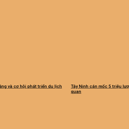
ầng và cơ hội phát triển du lịch
Tây Ninh cán mốc 5 triệu lư
quan