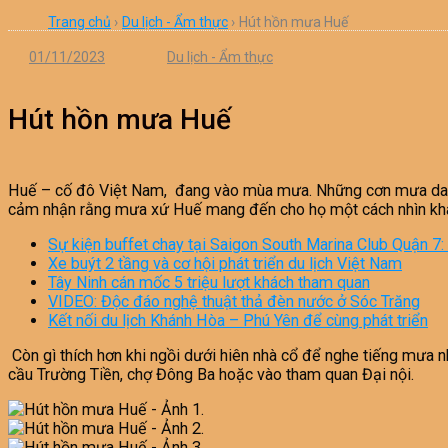
Trang chủ
›
Du lịch - Ẩm thực
›
Hút hồn mưa Huế
01/11/2023
Du lịch - Ẩm thực
Hút hồn mưa Huế
Huế – cố đô Việt Nam, đang vào mùa mưa. Những cơn mưa dai dẳ
cảm nhận rằng mưa xứ Huế mang đến cho họ một cách nhìn khá
Sự kiện buffet chay tại Saigon South Marina Club Quận 7
Xe buýt 2 tầng và cơ hội phát triển du lịch Việt Nam
Tây Ninh cán mốc 5 triệu lượt khách tham quan
VIDEO: Độc đáo nghệ thuật thả đèn nước ở Sóc Trăng
Kết nối du lịch Khánh Hòa – Phú Yên để cùng phát triển
Còn gì thích hơn khi ngồi dưới hiên nhà cổ để nghe tiếng mưa 
cầu Trường Tiền, chợ Đông Ba hoặc vào tham quan Đại nội.