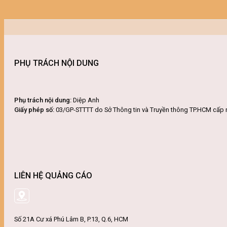
PHỤ TRÁCH NỘI DUNG
Phụ trách nội dung:
Diệp Anh
Giấy phép số:
03/GP-STTTT do Sở Thông tin và Truyền thông TP.HCM cấp 
LIÊN HỆ QUẢNG CÁO
Số 21A Cư xá Phú Lâm B, P.13, Q.6, HCM