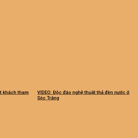
ợt khách tham
VIDEO: Độc đáo nghệ thuật thả đèn nước ở
Sóc Trăng