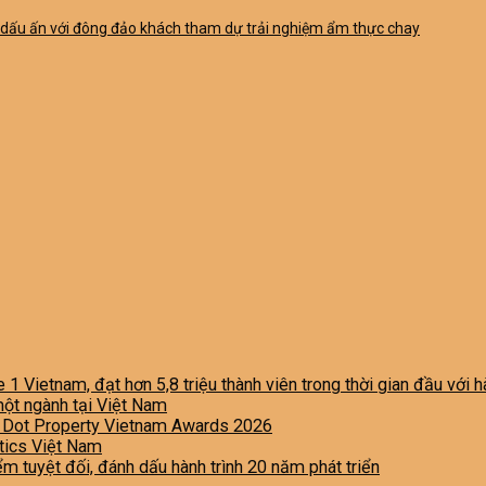
i dấu ấn với đông đảo khách tham dự trải nghiệm ẩm thực chay
e 1 Vietnam, đạt hơn 5,8 triệu thành viên trong thời gian đầu với
một ngành tại Việt Nam
i Dot Property Vietnam Awards 2026
stics Việt Nam
iểm tuyệt đối, đánh dấu hành trình 20 năm phát triển