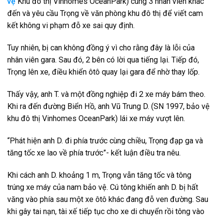
vệ
Khu đô thị Vinhomes OceanPark) cùng 3 nhân viên khác
đến và yêu cầu Trọng về văn phòng khu đô thị để viết cam
kết không vi phạm đỗ xe sai quy định.
Tuy nhiên, bị can không đồng ý vì cho rằng đây là lỗi của
nhân viên gara. Sau đó, 2 bên có lời qua tiếng lại. Tiếp đó,
Trọng lên xe, điều khiển ôtô quay lại gara để nhờ thay lốp.
Thấy vậy, anh T. và một đồng nghiệp đi 2 xe máy bám theo.
Khi ra đến đường Biển Hồ, anh Vũ Trung D. (SN 1997, bảo vệ
khu đô thị Vinhomes OceanPark) lái xe máy vượt lên.
“Phát hiện anh D. đi phía trước cùng chiều, Trọng đạp ga và
tăng tốc xe lao về phía trước”- kết luận điều tra nêu.
Khi cách anh D. khoảng 1 m, Trọng vẫn tăng tốc và tông
trúng xe máy của nam bảo vệ. Cú tông khiến anh D. bị hất
văng vào phía sau một xe ôtô khác đang đỗ ven đường. Sau
khi gây tai nạn, tài xế tiếp tục cho xe di chuyển rồi tông vào