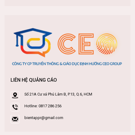
LIÊN HỆ QUẢNG CÁO
Số 21A Cư xá Phú Lâm B, P.13, Q.6, HCM
Hotline: 0817 286 256
bientappr@gmail.com