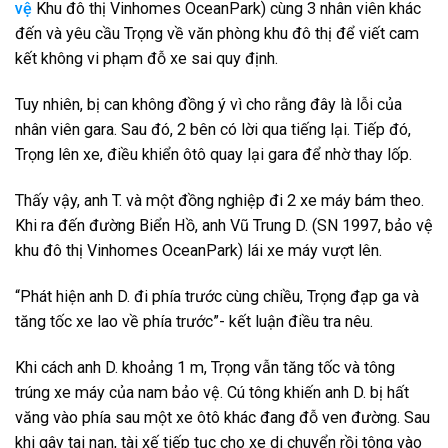
vệ
Khu đô thị Vinhomes OceanPark) cùng 3 nhân viên khác
đến và yêu cầu Trọng về văn phòng khu đô thị để viết cam
kết không vi phạm đỗ xe sai quy định.
Tuy nhiên, bị can không đồng ý vì cho rằng đây là lỗi của
nhân viên gara. Sau đó, 2 bên có lời qua tiếng lại. Tiếp đó,
Trọng lên xe, điều khiển ôtô quay lại gara để nhờ thay lốp.
Thấy vậy, anh T. và một đồng nghiệp đi 2 xe máy bám theo.
Khi ra đến đường Biển Hồ, anh Vũ Trung D. (SN 1997, bảo vệ
khu đô thị Vinhomes OceanPark) lái xe máy vượt lên.
“Phát hiện anh D. đi phía trước cùng chiều, Trọng đạp ga và
tăng tốc xe lao về phía trước”- kết luận điều tra nêu.
Khi cách anh D. khoảng 1 m, Trọng vẫn tăng tốc và tông
trúng xe máy của nam bảo vệ. Cú tông khiến anh D. bị hất
văng vào phía sau một xe ôtô khác đang đỗ ven đường. Sau
khi gây tai nạn, tài xế tiếp tục cho xe di chuyển rồi tông vào