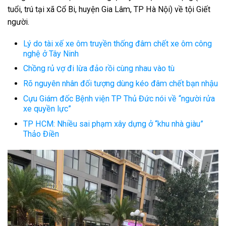
tuổi, trú tại xã Cổ Bi, huyện Gia Lâm, TP Hà Nội) về tội Giết
người.
Lý do tài xế xe ôm truyền thống đâm chết xe ôm công
nghệ ở Tây Ninh
Chồng rủ vợ đi lừa đảo rồi cùng nhau vào tù
Rõ nguyên nhân đối tượng dùng kéo đâm chết bạn nhậu
Cựu Giám đốc Bệnh viện TP Thủ Đức nói về “người rửa
xe quyền lực”
TP HCM: Nhiều sai phạm xây dựng ở “khu nhà giàu”
Thảo Điền