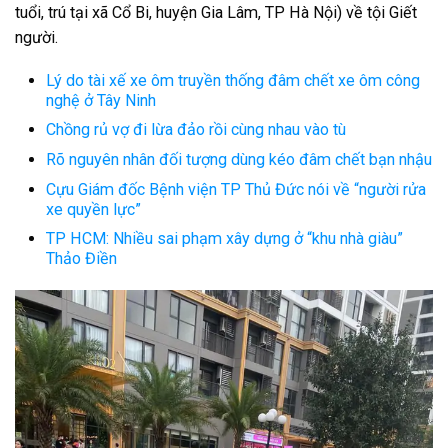
tuổi, trú tại xã Cổ Bi, huyện Gia Lâm, TP Hà Nội) về tội Giết
người.
Lý do tài xế xe ôm truyền thống đâm chết xe ôm công
nghệ ở Tây Ninh
Chồng rủ vợ đi lừa đảo rồi cùng nhau vào tù
Rõ nguyên nhân đối tượng dùng kéo đâm chết bạn nhậu
Cựu Giám đốc Bệnh viện TP Thủ Đức nói về “người rửa
xe quyền lực”
TP HCM: Nhiều sai phạm xây dựng ở “khu nhà giàu”
Thảo Điền