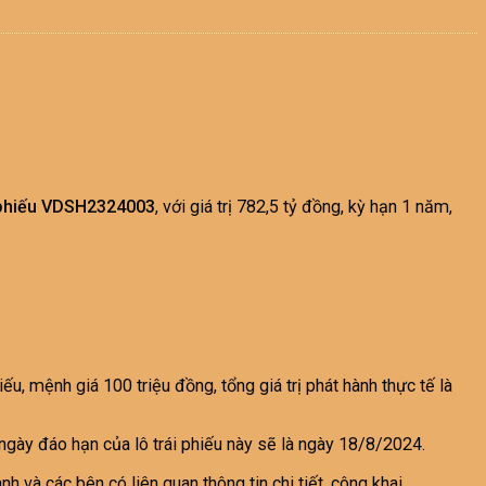
i phiếu VDSH2324003
, với giá trị 782,5 tỷ đồng, kỳ hạn 1 năm,
u, mệnh giá 100 triệu đồng, tổng giá trị phát hành thực tế là
gày đáo hạn của lô trái phiếu này sẽ là ngày 18/8/2024.
à các bên có liên quan thông tin chi tiết, công khai.