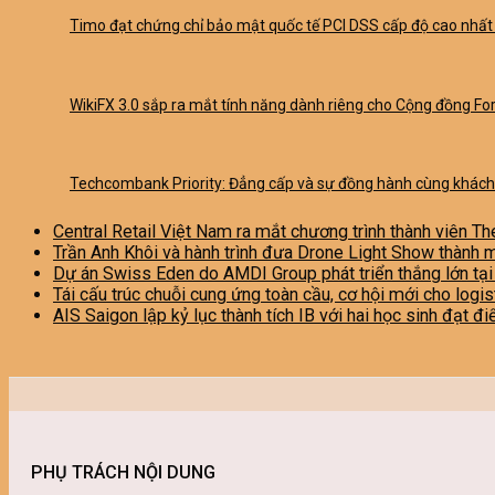
Timo đạt chứng chỉ bảo mật quốc tế PCI DSS cấp độ cao nhất 
WikiFX 3.0 sắp ra mắt tính năng dành riêng cho Cộng đồng Fo
Techcombank Priority: Đẳng cấp và sự đồng hành cùng khác
Central Retail Việt Nam ra mắt chương trình thành viên Th
Trần Anh Khôi và hành trình đưa Drone Light Show thành 
Dự án Swiss Eden do AMDI Group phát triển thắng lớn tạ
Tái cấu trúc chuỗi cung ứng toàn cầu, cơ hội mới cho logi
AIS Saigon lập kỷ lục thành tích IB với hai học sinh đạt đ
PHỤ TRÁCH NỘI DUNG