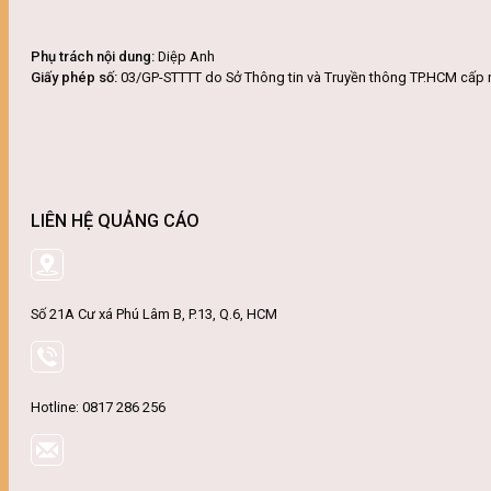
Phụ trách nội dung:
Diệp Anh
Giấy phép số:
03/GP-STTTT do Sở Thông tin và Truyền thông TP.HCM cấp 
LIÊN HỆ QUẢNG CÁO
Số 21A Cư xá Phú Lâm B, P.13, Q.6, HCM
Hotline: 0817 286 256