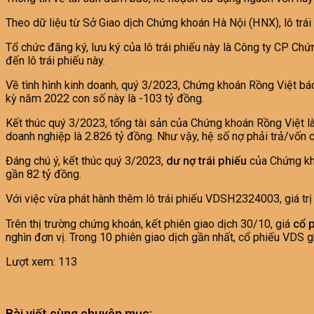
Theo dữ liệu từ Sở Giao dịch Chứng khoán Hà Nội (HNX), lô tr
Tổ chức đăng ký, lưu ký của lô trái phiếu này là Công ty CP Ch
đến lô trái phiếu này.
Về tình hình kinh doanh, quý 3/2023, Chứng khoán Rồng Việt báo
kỳ năm 2022 con số này là -103 tỷ đồng.
Kết thúc quý 3/2023, tổng tài sản của Chứng khoán Rồng Việt l
doanh nghiệp là 2.826 tỷ đồng. Như vậy, hệ số nợ phải trả/vốn c
Đáng chú ý, kết thúc quý 3/2023,
dư nợ trái phiếu
của Chứng kho
gần 82 tỷ đồng.
Với việc vừa phát hành thêm lô trái phiếu VDSH2324003, giá trị
Trên thị trường chứng khoán, kết phiên giao dịch 30/10, giá
cổ 
nghìn đơn vị. Trong 10 phiên giao dịch gần nhất, cổ phiếu VDS g
Lượt xem:
113
Bài viết cùng chuyên mục: