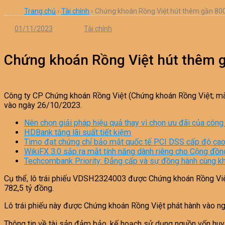
Trang chủ
›
Tài chính
›
Chứng khoán Rồng Việt hút thêm gần 800 
01/11/2023
Tài chính
Chứng khoán Rồng Việt hút thêm gầ
Công ty CP Chứng khoán Rồng Việt (Chứng khoán Rồng Việt; mã
vào ngày 26/10/2023.
Nên chọn giải pháp hiệu quả thay vì chọn ưu đãi của công
HDBank tăng lãi suất tiết kiệm
Timo đạt chứng chỉ bảo mật quốc tế PCI DSS cấp độ cao 
WikiFX 3.0 sắp ra mắt tính năng dành riêng cho Cộng đồn
Techcombank Priority: Đẳng cấp và sự đồng hành cùng k
Cụ thể, lô trái phiếu VDSH2324003 được Chứng khoán Rồng Việt ph
782,5 tỷ đồng.
Lô trái phiếu này được Chứng khoán Rồng Việt phát hành vào n
Thông tin về tài sản đảm bảo, kế hoạch sử dụng nguồn vốn huy đ