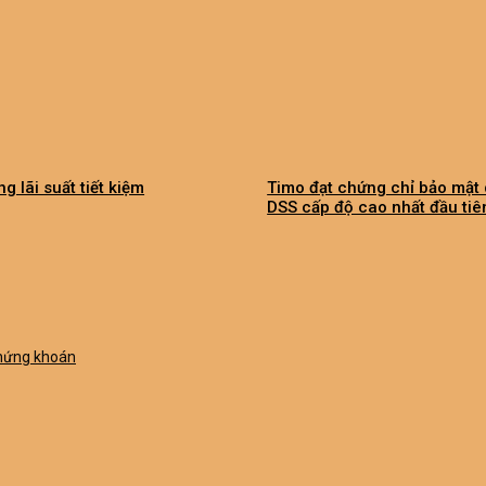
g lãi suất tiết kiệm
Timo đạt chứng chỉ bảo mật 
DSS cấp độ cao nhất đầu tiê
chứng khoán