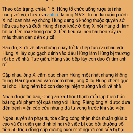
Theo cáo trạng, chiều 1-5, Hùng tổ chức uống rượu tại nhà
cùng với vợ, chị vợ và
anh rể
là ông N.V.X. Trong lúc uống rượu,
X. nói căn nhà vợ chồng Hùng đang ở không thuộc quyền sở
hữu của họ và đuổi Hùng đi nơi khác ở. ông X. nói Hùng đi làm
hồ có tiền mà không cho X. tiền tiêu xài nên hai bên xảy ra
mâu thuẫn dẫn đến cự cãi.
Sau đó, X. đi về nhà nhưng quay trở lại tiếp tục cãi nhau với
Hùng. X. lấy cục gạch đánh vào đầu Hùng làm Hùng bị thương
rồi bỏ về nhà. Tức giận, Hùng vào bếp lấy con dao đi tìm anh
rể.
Gặp nhau, ông X. cầm dao chém Hùng một nhát nhưng không
trúng. Hai người lao vào chém nhau, ông X. bị Hùng chém gục
tại chỗ. Hùng ném bỏ con dao tại hiện trường và đi về nhà.
Nhận được tin báo, Công an xã Thới Thạnh đến lập biên bản
bắt người phạm tội quả tang với Hùng. Riêng ông X. được đưa
đến bệnh viện cấp cứu nhưng đã tử vong trước khi vào viện.
Ngoài tuyên án phạt tù, tòa cũng công nhận thỏa thuận giữa bị
cáo và đại diện gia đình bị hại về việc bị cáo bồi thường số
tiền 50 triệu đồng cấp dưỡng nuôi một người con của bị hại