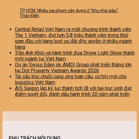
TP HCM: Nhiều sai phạm xây dựng ở “khu nhà giàu”
Thảo Điền
Central Retail Việt Nam ra mắt chương trình thành viên
The 1 Vietnam, đạt hơn 5,8 triệu thành viên trong thời
gian đầu với hàng loạt ưu đãi độc quyền ở nhiều ngành
hàng
Trần Anh Khôi và hành trình đưa Drone Light Show thành
một ngành tại Việt Nam
Dự án Swiss Eden do AMDI Group phát triển thắng lớn
tại Dot Property Vietnam Awards 2026
Tái cấu trúc chuỗi cung ứng toàn cầu, cơ hội mới cho
logistics Việt Nam
AIS Saigon lập kỷ lục thành tích IB với hai học sinh đạt
điểm tuyệt đối, đánh dấu hành trình 20 năm phát triển
PHỤ TRÁCH NỘI DUNG