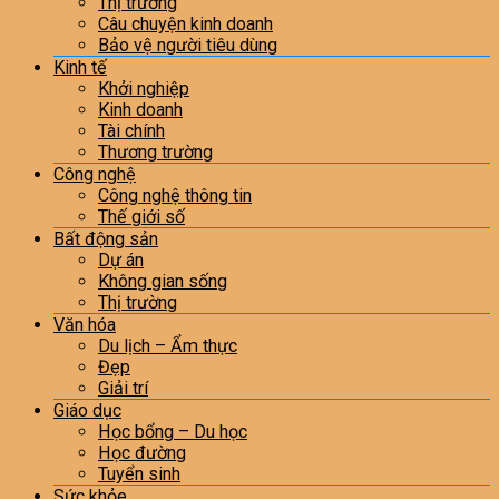
Thị trường
Câu chuyện kinh doanh
Bảo vệ người tiêu dùng
Kinh tế
Khởi nghiệp
Kinh doanh
Tài chính
Thương trường
Công nghệ
Công nghệ thông tin
Thế giới số
Bất động sản
Dự án
Không gian sống
Thị trường
Văn hóa
Du lịch – Ẩm thực
Đẹp
Giải trí
Giáo dục
Học bổng – Du học
Học đường
Tuyển sinh
Sức khỏe