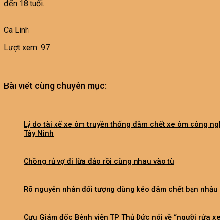
đến 18 tuổi.
Ca Linh
Lượt xem:
97
Bài viết cùng chuyên mục:
Lý do tài xế xe ôm truyền thống đâm chết xe ôm công ng
Tây Ninh
Chồng rủ vợ đi lừa đảo rồi cùng nhau vào tù
Rõ nguyên nhân đối tượng dùng kéo đâm chết bạn nhậu
Cựu Giám đốc Bệnh viện TP Thủ Đức nói về “người rửa x