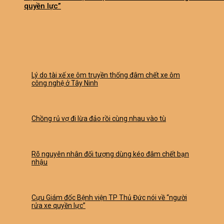
quyền lực”
Lý do tài xế xe ôm truyền thống đâm chết xe ôm
công nghệ ở Tây Ninh
Chồng rủ vợ đi lừa đảo rồi cùng nhau vào tù
Rõ nguyên nhân đối tượng dùng kéo đâm chết bạn
nhậu
Cựu Giám đốc Bệnh viện TP Thủ Đức nói về “người
rửa xe quyền lực”