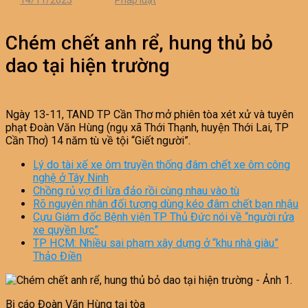
14/11/2023
Pháp luật
Chém chết anh rể, hung thủ bỏ
dao tại hiện trường
Ngày 13-11, TAND TP Cần Thơ mở phiên tòa xét xử và tuyên
phạt Đoàn Văn Hùng (ngụ xã Thới Thạnh, huyện Thới Lai, TP
Cần Thơ) 14 năm tù về tội “Giết người”.
Lý do tài xế xe ôm truyền thống đâm chết xe ôm công
nghệ ở Tây Ninh
Chồng rủ vợ đi lừa đảo rồi cùng nhau vào tù
Rõ nguyên nhân đối tượng dùng kéo đâm chết bạn nhậu
Cựu Giám đốc Bệnh viện TP Thủ Đức nói về “người rửa
xe quyền lực”
TP HCM: Nhiều sai phạm xây dựng ở “khu nhà giàu”
Thảo Điền
Bị cáo Đoàn Văn Hùng tại tòa