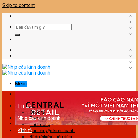
Skip to content
Menu
Tin tức
Quốc tế
Nhịp cầu kinh doanh
Thời sự
Thị trường
Kinh tế
Câu chuyện kinh doanh
Bảo vệ người tiêu dùng
Khởi nghiệp