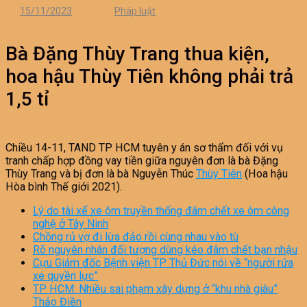
15/11/2023
Pháp luật
Bà Đặng Thùy Trang thua kiện,
hoa hậu Thùy Tiên không phải trả
1,5 tỉ
Chiều 14-11, TAND TP HCM tuyên y án sơ thẩm đối với vụ
tranh chấp hợp đồng vay tiền giữa nguyên đơn là bà Đặng
Thùy Trang và bị đơn là bà Nguyễn Thúc
Thùy Tiên
(Hoa hậu
Hòa bình Thế giới 2021).
Lý do tài xế xe ôm truyền thống đâm chết xe ôm công
nghệ ở Tây Ninh
Chồng rủ vợ đi lừa đảo rồi cùng nhau vào tù
Rõ nguyên nhân đối tượng dùng kéo đâm chết bạn nhậu
Cựu Giám đốc Bệnh viện TP Thủ Đức nói về “người rửa
xe quyền lực”
TP HCM: Nhiều sai phạm xây dựng ở “khu nhà giàu”
Thảo Điền