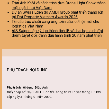
Trần Anh Khôi và hành trình đưa Drone Light Show thành
một ngành tại Việt Nam
Dự án Swiss Eden do AMDI Group phát triển thắng lớn
tại Dot Property Vietnam Awards 2026
Tái cấu trúc chuỗi cung ứng toàn cầu, cơ hội mới cho
logistics Việt Nam
AIS Saigon lập kỷ lục thành tích IB với hai học sinh đạt
điểm tuyệt đối, đánh dấu hành trình 20 năm phát triển
PHỤ TRÁCH NỘI DUNG
Phụ trách nội dung:
Diệp Anh
Giấy phép số:
03/GP-STTTT do Sở Thông tin và Truyền thông TP.HCM
cấp ngày 31 tháng 01 năm 2020.