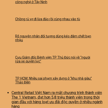
công nghệ ở Tây Ninh
Chồng rủ vợ đi lừa đảo rồi cùng nhau vào tù
Rõ nguyên nhân đối tượng dùng kéo đâm chết bạn
nhậu
Cựu Giám đốc Bệnh viện TP Thủ Đức nói về “người
rửa xe quyền lực”
TP HCM: Nhiều sai phạm xây dựng ở “khu nhà giàu”
Thảo Điền
Central Retail Việt Nam ra mắt chương trình thành viên
The 1 Vietnam, đạt hơn 5,8 triệu thành viên trong thời
gian đầu với hàng loạt ưu đãi độc quyền ở nhiều ngành
hàng