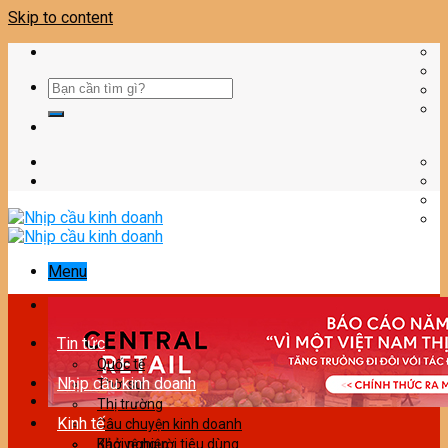
Skip to content
Menu
Tin tức
Quốc tế
Nhịp cầu kinh doanh
Thời sự
Thị trường
Kinh tế
Câu chuyện kinh doanh
Bảo vệ người tiêu dùng
Khởi nghiệp