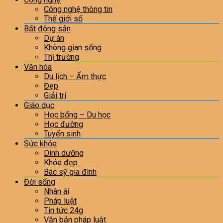
Công nghệ thông tin
Thế giới số
Bất động sản
Dự án
Không gian sống
Thị trường
Văn hóa
Du lịch – Ẩm thực
Đẹp
Giải trí
Giáo dục
Học bổng – Du học
Học đường
Tuyển sinh
Sức khỏe
Dinh dưỡng
Khỏe đẹp
Bác sỹ gia đình
Đời sống
Nhân ái
Pháp luật
Tin tức 24g
Văn bản pháp luật