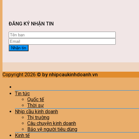
ĐĂNG KÝ NHẬN TIN
Copyright 2026 ©
by nhipcaukinhdoanh.vn
Tin tức
Quốc tế
Thời sự
Nhịp cầu kinh doanh
Thị trường
Câu chuyện kinh doanh
Bảo vệ người tiêu dùng
Kinh tế