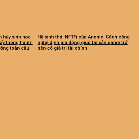
 hủy sinh học
Hệ sinh thái NFTFi của Anome: Cách công
Giấy thông hành”
nghệ định giá động giúp tài sản game trở
ường toàn cầu
nên có giá trị tài chính