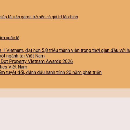
úp tài sản game trở nên có giá trị tài chính
ầm quốc tế
e 1 Vietnam, đạt hơn 5,8 triệu thành viên trong thời gian đầu với
một ngành tại Việt Nam
i Dot Property Vietnam Awards 2026
stics Việt Nam
iểm tuyệt đối, đánh dấu hành trình 20 năm phát triển