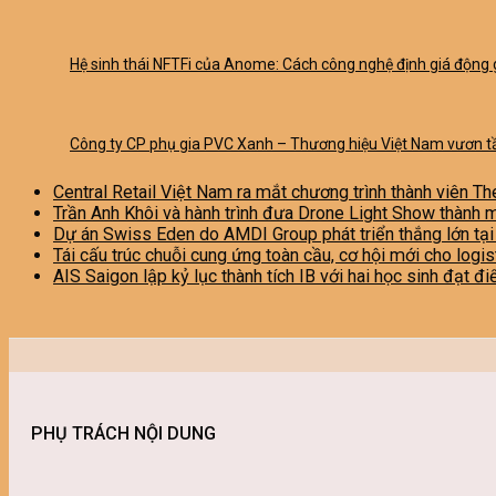
Hệ sinh thái NFTFi của Anome: Cách công nghệ định giá động gi
Công ty CP phụ gia PVC Xanh – Thương hiệu Việt Nam vươn t
Central Retail Việt Nam ra mắt chương trình thành viên Th
Trần Anh Khôi và hành trình đưa Drone Light Show thành 
Dự án Swiss Eden do AMDI Group phát triển thắng lớn tạ
Tái cấu trúc chuỗi cung ứng toàn cầu, cơ hội mới cho logi
AIS Saigon lập kỷ lục thành tích IB với hai học sinh đạt đ
PHỤ TRÁCH NỘI DUNG