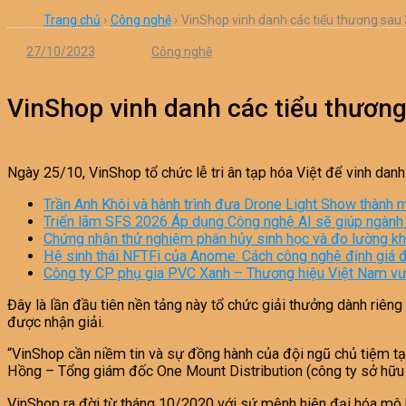
Trang chủ
›
Công nghệ
›
VinShop vinh danh các tiểu thương sau 
27/10/2023
Công nghệ
VinShop vinh danh các tiểu thương
Ngày 25/10, VinShop tổ chức lễ tri ân tạp hóa Việt để vinh dan
Trần Anh Khôi và hành trình đưa Drone Light Show thành 
Triển lãm SFS 2026 Áp dụng Công nghệ AI sẽ giúp ngành g
Chứng nhận thử nghiệm phân hủy sinh học và đo lường khí 
Hệ sinh thái NFTFi của Anome: Cách công nghệ định giá độn
Công ty CP phụ gia PVC Xanh – Thương hiệu Việt Nam v
Đây là lần đầu tiên nền tảng này tổ chức giải thưởng dành riêng
được nhận giải.
“VinShop cần niềm tin và sự đồng hành của đội ngũ chủ tiệm tạp
Hồng – Tổng giám đốc One Mount Distribution (công ty sở hữu 
VinShop ra đời từ tháng 10/2020 với sứ mệnh hiện đại hóa mô h