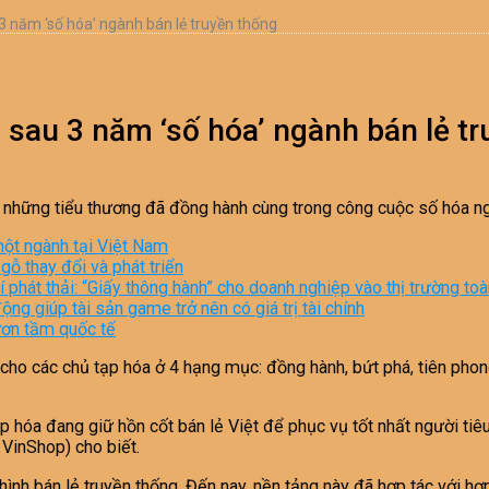
3 năm ‘số hóa’ ngành bán lẻ truyền thống
 sau 3 năm ‘số hóa’ ngành bán lẻ t
h những tiểu thương đã đồng hành cùng trong công cuộc số hóa ng
một ngành tại Việt Nam
ỗ thay đổi và phát triển
phát thải: “Giấy thông hành” cho doanh nghiệp vào thị trường to
g giúp tài sản game trở nên có giá trị tài chính
ươn tầm quốc tế
 cho các chủ tạp hóa ở 4 hạng mục: đồng hành, bứt phá, tiên phon
 hóa đang giữ hồn cốt bán lẻ Việt để phục vụ tốt nhất người tiê
VinShop) cho biết.
ình bán lẻ truyền thống. Đến nay, nền tảng này đã hợp tác với hơ