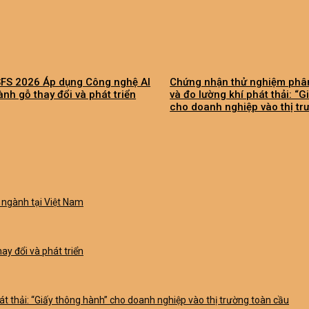
SFS 2026 Áp dụng Công nghệ AI
Chứng nhận thử nghiệm phân
ành gỗ thay đổi và phát triển
và đo lường khí phát thải: “
cho doanh nghiệp vào thị tr
 ngành tại Việt Nam
y đổi và phát triển
t thải: “Giấy thông hành” cho doanh nghiệp vào thị trường toàn cầu