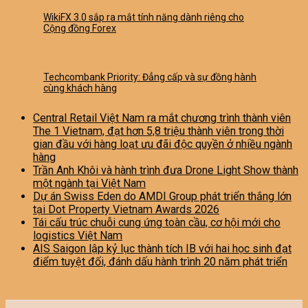
WikiFX 3.0 sắp ra mắt tính năng dành riêng cho
Cộng đồng Forex
Techcombank Priority: Đẳng cấp và sự đồng hành
cùng khách hàng
Central Retail Việt Nam ra mắt chương trình thành viên
The 1 Vietnam, đạt hơn 5,8 triệu thành viên trong thời
gian đầu với hàng loạt ưu đãi độc quyền ở nhiều ngành
hàng
Trần Anh Khôi và hành trình đưa Drone Light Show thành
một ngành tại Việt Nam
Dự án Swiss Eden do AMDI Group phát triển thắng lớn
tại Dot Property Vietnam Awards 2026
Tái cấu trúc chuỗi cung ứng toàn cầu, cơ hội mới cho
logistics Việt Nam
AIS Saigon lập kỷ lục thành tích IB với hai học sinh đạt
điểm tuyệt đối, đánh dấu hành trình 20 năm phát triển