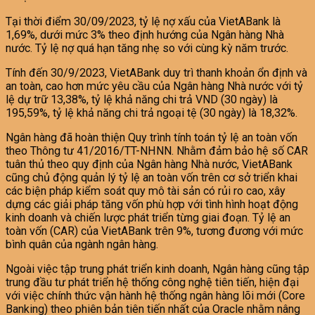
Tại thời điểm 30/09/2023, tỷ lệ nợ xấu của VietABank là
1,69%, dưới mức 3% theo định hướng của Ngân hàng Nhà
nước. Tỷ lệ nợ quá hạn tăng nhẹ so với cùng kỳ năm trước.
Tính đến 30/9/2023, VietABank duy trì thanh khoản ổn định và
an toàn, cao hơn mức yêu cầu của Ngân hàng Nhà nước với tỷ
lệ dự trữ 13,38%, tỷ lệ khả năng chi trả VND (30 ngày) là
195,59%, tỷ lệ khả năng chi trả ngoại tệ (30 ngày) là 18,32%.
Ngân hàng đã hoàn thiện Quy trình tính toán tỷ lệ an toàn vốn
theo Thông tư 41/2016/TT-NHNN. Nhằm đảm bảo hệ số CAR
tuân thủ theo quy định của Ngân hàng Nhà nước, VietABank
cũng chủ động quản lý tỷ lệ an toàn vốn trên cơ sở triển khai
các biện pháp kiểm soát quy mô tài sản có rủi ro cao, xây
dựng các giải pháp tăng vốn phù hợp với tình hình hoạt động
kinh doanh và chiến lược phát triển từng giai đoạn. Tỷ lệ an
toàn vốn (CAR) của VietABank trên 9%, tương đương với mức
bình quân của ngành ngân hàng.
Ngoài việc tập trung phát triển kinh doanh, Ngân hàng cũng tập
trung đầu tư phát triển hệ thống công nghệ tiên tiến, hiện đại
với việc chính thức vận hành hệ thống ngân hàng lõi mới (Core
Banking) theo phiên bản tiên tiến nhất của Oracle nhằm nâng