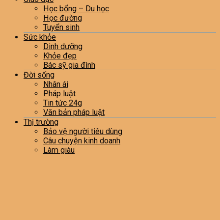
Học bổng – Du học
Học đường
Tuyển sinh
Sức khỏe
Dinh dưỡng
Khỏe đẹp
Bác sỹ gia đình
Đời sống
Nhân ái
Pháp luật
Tin tức 24g
Văn bản pháp luật
Thị trường
Bảo vệ người tiêu dùng
Câu chuyện kinh doanh
Làm giàu