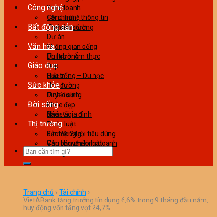
Công nghệ
Kinh doanh
Tài chính
Công nghệ thông tin
Bất động sản
Thương trường
Thế giới số
Dự án
Văn hóa
Không gian sống
Thị trường
Du lịch – Ẩm thực
Giáo dục
Đẹp
Giải trí
Học bổng – Du học
Sức khỏe
Học đường
Tuyển sinh
Dinh dưỡng
Đời sống
Khỏe đẹp
Bác sỹ gia đình
Nhân ái
Thị trường
Pháp luật
Tin tức 24g
Bảo vệ người tiêu dùng
Văn bản pháp luật
Câu chuyện kinh doanh
Làm giàu
Trang chủ
›
Tài chính
›
VietABank tăng trưởng tín dụng 6,6% trong 9 tháng đầu năm,
huy động vốn tăng vọt 24,7%