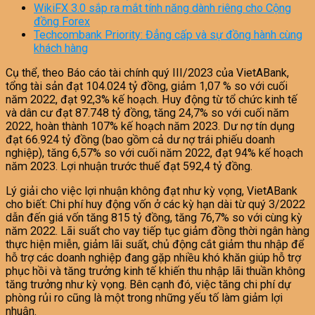
WikiFX 3.0 sắp ra mắt tính năng dành riêng cho Cộng
đồng Forex
Techcombank Priority: Đẳng cấp và sự đồng hành cùng
khách hàng
Cụ thể, theo Báo cáo tài chính quý III/2023 của VietABank,
tổng tài sản đạt 104.024 tỷ đồng, giảm 1,07 % so với cuối
năm 2022, đạt 92,3% kế hoạch. Huy động từ tổ chức kinh tế
và dân cư đạt 87.748 tỷ đồng, tăng 24,7% so với cuối năm
2022, hoàn thành 107% kế hoạch năm 2023. Dư nợ tín dụng
đạt 66.924 tỷ đồng (bao gồm cả dư nợ trái phiếu doanh
nghiệp), tăng 6,57% so với cuối năm 2022, đạt 94% kế hoạch
năm 2023. Lợi nhuận trước thuế đạt 592,4 tỷ đồng.
Lý giải cho việc lợi nhuận không đạt như kỳ vọng, VietABank
cho biết: Chi phí huy động vốn ở các kỳ hạn dài từ quý 3/2022
dẫn đến giá vốn tăng 815 tỷ đồng, tăng 76,7% so với cùng kỳ
năm 2022. Lãi suất cho vay tiếp tục giảm đồng thời ngân hàng
thực hiện miễn, giảm lãi suất, chủ động cắt giảm thu nhập để
hỗ trợ các doanh nghiệp đang gặp nhiều khó khăn giúp hỗ trợ
phục hồi và tăng trưởng kinh tế khiến thu nhập lãi thuần không
tăng trưởng như kỳ vọng. Bên cạnh đó, việc tăng chi phí dự
phòng rủi ro cũng là một trong những yếu tố làm giảm lợi
nhuận.