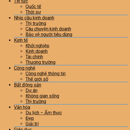
Tin tức
Quốc tế
Thời sự
Nhịp cầu kinh doanh
Thị trường
Câu chuyện kinh doanh
Bảo vệ người tiêu dùng
Kinh tế
Khởi nghiệp
Kinh doanh
Tài chính
Thương trường
Công nghệ
Công nghệ thông tin
Thế giới số
Bất động sản
Dự án
Không gian sống
Thị trường
Văn hóa
Du lịch – Ẩm thực
Đẹp
Giải trí
Giáo dục