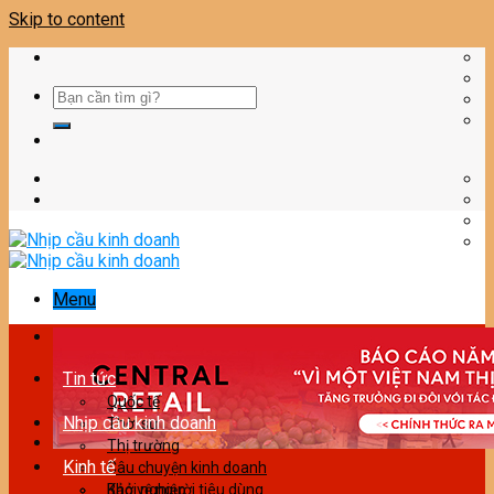
Skip to content
Menu
Tin tức
Quốc tế
Nhịp cầu kinh doanh
Thời sự
Thị trường
Kinh tế
Câu chuyện kinh doanh
Bảo vệ người tiêu dùng
Khởi nghiệp