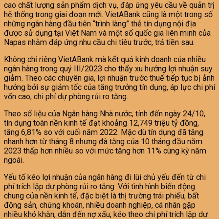
cao chất lượng sản phẩm dịch vụ, đáp ứng yêu cầu về quản trị
hệ thống trong giai đoạn mới. VietABank cũng là một trong số
những ngân hàng đầu tiên “trình làng” thẻ tín dụng nội địa
được sử dụng tại Việt Nam và một số quốc gia liên minh của
Napas nhằm đáp ứng nhu cầu chi tiêu trước, trả tiền sau.
Không chỉ riêng VietABank mà kết quả kinh doanh của nhiều
ngân hàng trong quý III/2023 cho thấy xu hướng lợi nhuận suy
giảm. Theo các chuyên gia, lợi nhuận trước thuế tiếp tục bị ảnh
hưởng bởi sự giảm tốc của tăng trưởng tín dụng, áp lực chi phí
vốn cao, chi phí dự phòng rủi ro tăng.
Theo số liệu của Ngân hàng Nhà nước, tính đến ngày 24/10,
tín dụng toàn nền kinh tế đạt khoảng 12,749 triệu tỷ đồng,
tăng 6,81% so với cuối năm 2022. Mặc dù tín dụng đã tăng
nhanh hơn từ tháng 8 nhưng đà tăng của 10 tháng đầu năm
2023 thấp hơn nhiều so với mức tăng hơn 11% cùng kỳ năm
ngoái.
Yếu tố kéo lợi nhuận của ngân hàng đi lùi chủ yếu đến từ chi
phí trích lập dự phòng rủi ro tăng. Với tình hình biến động
chung của nền kinh tế, đặc biệt là thị trường trái phiếu, bất
động sản, chứng khoán, nhiều doanh nghiệp, cá nhân gặp
nhiều khó khăn, dẫn đến nợ xấu, kéo theo chi phí trích lập dự