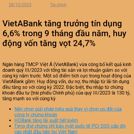
28/10/2023
Tài chính
VietABank tăng trưởng tín dụng
6,6% trong 9 tháng đầu năm, huy
động vốn tăng vọt 24,7%
Ngân hàng TMCP Việt Á (VietABank) vừa công bố kết quả kinh
doanh quý III/2023 với tổng tài sản và lợi nhuận giảm so với
cùng kỳ năm trước. Một số điểm tích cực trong hoạt động của
VietABank gồm: Huy động vốn, dư nợ, thu nhập từ lãi tín dụng
đều tăng so với cùng kỳ 2022. Đặc biệt, thu nhập từ chứng
khoán đầu tư (trái phiếu Chính phủ) của quý III/2023 là 130 tỷ,
tăng mạnh so với cùng kỳ.
Nên chọn giải pháp hiệu quả thay vì chọn ưu đãi của
công ty chứng khoán
HDBank tăng lãi suất tiết kiệm
Timo đạt chứng chỉ bảo mật quốc tế PCI DSS cấp độ
cao nhất đầu tiên tại Việt Nam