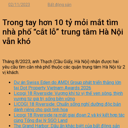
02/11/2023
Bất động sản
Trong tay hơn 10 tỷ mỏi mắt tìm
nhà phố “cắt lỗ” trung tâm Hà Nội
vẫn khó
Tháng 8/2023, anh Thạch (Cầu Giấy, Hà Nội) nhận được hai
yêu cầu tìm căn nhà phố thuộc các quận trung tâm Hà Nội từ 2
vị khách.
Dự án Swiss Eden do AMDI Group phát triển thắng lớn
tại Dot Property Vietnam Awards 2026
Licogi 18 Riverside: Vượng khí từ vị thế ven sông, thịnh
vượng từ giá trị sống bền vững
LICOGI 18 Riverside: Chuẩn sống nghỉ dưỡng độc bản
dành riêng cho giới tinh hoa
Licogi 18 Riverside ra mắt giai đoạn 2 và ký kết hợp tác
cùng Tổng đại lý SGO Land
The Grand Harbor: Dấu ấn khác biệt của bất động sản