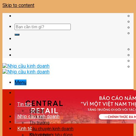
Skip to content
Menu
Tin tức
Quốc tế
Nhịp cầu kinh doanh
Thời sự
Thị trường
Kinh tế
Câu chuyện kinh doanh
Bảo vệ người tiêu dùng
Khởi nghiệp