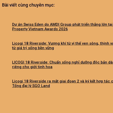
Bài viết cùng chuyên mục:
Dự án Swiss Eden do AMDI Group phát triển thắng lớn tại
Property Vietnam Awards 2026
Licogi 18 Riverside: Vượng khí từ vị thế ven sông, thịnh 
từ giá trị sống bền vững
LICOGI 18 Riverside: Chuẩn sống nghỉ dưỡng độc bản d
riêng cho giới tinh hoa
Licogi 18 Riverside ra mắt giai đoạn 2 và ký kết hợp tác 
Tổng đại lý SGO Land