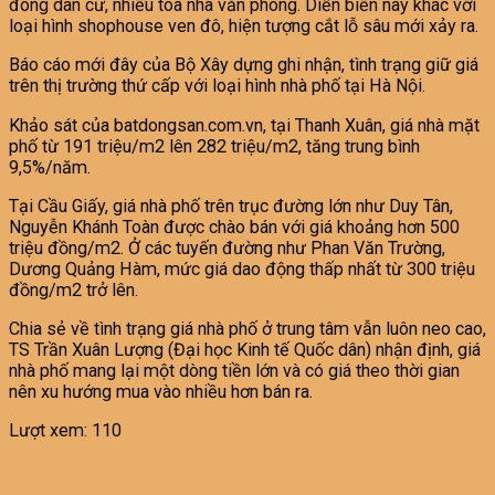
đông dân cư, nhiều toà nhà văn phòng. Diễn biến này khác với
loại hình shophouse ven đô, hiện tượng cắt lỗ sâu mới xảy ra.
Báo cáo mới đây của Bộ Xây dựng ghi nhận, tình trạng giữ giá
trên thị trường thứ cấp với loại hình nhà phố tại Hà Nội.
Khảo sát của batdongsan.com.vn, tại Thanh Xuân, giá nhà mặt
phố từ 191 triệu/m2 lên 282 triệu/m2, tăng trung bình
9,5%/năm.
Tại Cầu Giấy, giá nhà phố trên trục đường lớn như Duy Tân,
Nguyễn Khánh Toàn được chào bán với giá khoảng hơn 500
triệu đồng/m2. Ở các tuyến đường như Phan Văn Trường,
Dương Quảng Hàm, mức giá dao động thấp nhất từ 300 triệu
đồng/m2 trở lên.
Chia sẻ về tình trạng giá nhà phố ở trung tâm vẫn luôn neo cao,
TS Trần Xuân Lượng (Đại học Kinh tế Quốc dân) nhận định, giá
nhà phố mang lại một dòng tiền lớn và có giá theo thời gian
nên xu hướng mua vào nhiều hơn bán ra.
Lượt xem:
110