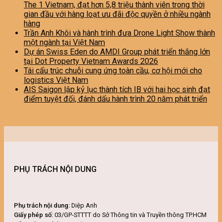
The 1 Vietnam, đạt hơn 5,8 triệu thành viên trong thời
gian đầu với hàng loạt ưu đãi độc quyền ở nhiều ngành
hàng
Trần Anh Khôi và hành trình đưa Drone Light Show thành
một ngành tại Việt Nam
Dự án Swiss Eden do AMDI Group phát triển thắng lớn
tại Dot Property Vietnam Awards 2026
Tái cấu trúc chuỗi cung ứng toàn cầu, cơ hội mới cho
logistics Việt Nam
AIS Saigon lập kỷ lục thành tích IB với hai học sinh đạt
điểm tuyệt đối, đánh dấu hành trình 20 năm phát triển
PHỤ TRÁCH NỘI DUNG
Phụ trách nội dung:
Diệp Anh
Giấy phép số:
03/GP-STTTT do Sở Thông tin và Truyền thông TP.HCM