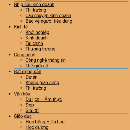
Nhịp cầu kinh doanh
Thị trường
Câu chuyện kinh doanh
Bảo vệ người tiêu dùng
Kinh tế
Khởi nghiệp
Kinh doanh
Tài chính
Thương trường
Công nghệ
Công nghệ thông tin
Thế giới số
Bất động sản
Dự án
Không gian sống
Thị trường
Văn hóa
Du lịch – Ẩm thực
Đẹp
Giải trí
Giáo dục
Học bổng – Du học
Học đường