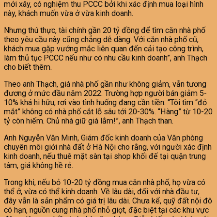
mới xây, có nghiệm thu PCCC bởi khi xác định mua loại hình
này, khách muốn vừa ở vừa kinh doanh.
Nhưng thú thực, tài chính gần 20 tỷ đồng để tìm căn nhà phố
theo yêu cầu này cũng chẳng dễ dàng. Với căn nhà phố cũ,
khách mua gặp vướng mắc liên quan đến cải tạo công trình,
làm thủ tục PCCC nếu như có nhu cầu kinh doanh”, anh Thạch
cho biết thêm.
Theo anh Thạch, giá nhà phố gần như không giảm, vẫn tương
đương ở mức đầu năm 2022. Trường hợp người bán giảm 5-
10% khá hi hữu, rơi vào tình huống đang cần tiền. “Tôi tìm “đỏ
mắt” không có nhà phố cắt lỗ sâu tới 20-30%. “Hàng” từ 10-20
tỷ còn hiếm. Chủ nhà giữ giá lắm!”, anh Thạch than.
Anh Nguyễn Văn Minh, Giám đốc kinh doanh của Văn phòng
chuyên môi giới nhà đất ở Hà Nội cho rằng, với người xác định
kinh doanh, nếu thuê mặt sàn tại shop khối đế tại quận trung
tâm, giá không hề rẻ.
Trong khi, nếu bỏ 10-20 tỷ đồng mua căn nhà phố, họ vừa có
thể ở, vừa có thể kinh doanh. Về lâu dài, đối với nhà đầu tư,
đây vẫn là sản phẩm có giá trị lâu dài. Chưa kể, quỹ đất nội đô
có hạn, nguồn cung nhà phố nhỏ giọt, đặc biệt tại các khu vực