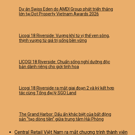
Dự án Swiss Eden do AMDI Group phát triển thắng
lớn tại Dot Property Vietnam Awards 2026
Licogi 18 Riverside: Vượng khí từ vị thế ven sông,
thịnh vượng từ giá trị sống bền vững
LICOGI 18 Riverside: Chuẩn sống nghỉ dưỡng độc
bản dành riêng cho giới tinh hoa
Licogi 18 Riverside ra mắt giai đoạn 2 và ký kết hợp
tác cùng Tổng đại lý SGO Land
The Grand Harbor: Dấu ấn khác biệt của bất động
sản “tạo dòng tiền” giữa trung tâm Hải Phòng
Central Retail Việt Nam ra mắt chương trình thành viên