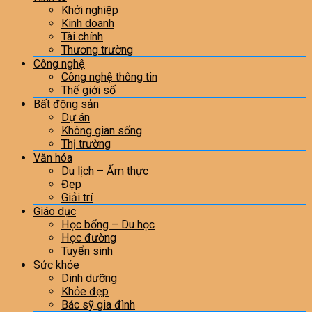
Khởi nghiệp
Kinh doanh
Tài chính
Thương trường
Công nghệ
Công nghệ thông tin
Thế giới số
Bất động sản
Dự án
Không gian sống
Thị trường
Văn hóa
Du lịch – Ẩm thực
Đẹp
Giải trí
Giáo dục
Học bổng – Du học
Học đường
Tuyển sinh
Sức khỏe
Dinh dưỡng
Khỏe đẹp
Bác sỹ gia đình