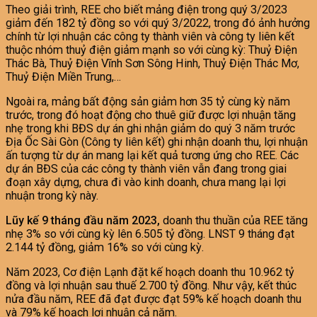
Theo giải trình, REE cho biết mảng điện trong quý 3/2023
giảm đến 182 tỷ đồng so với quý 3/2022, trong đó ảnh hưởng
chính từ lợi nhuận các công ty thành viên và công ty liên kết
thuộc nhóm thuỷ điện giảm mạnh so với cùng kỳ: Thuỷ Điện
Thác Bà, Thuỷ Điện Vĩnh Sơn Sông Hinh, Thuỷ Điện Thác Mơ,
Thuỷ Điện Miền Trung,…
Ngoài ra, mảng bất động sản giảm hơn 35 tỷ cùng kỳ năm
trước, trong đó hoạt động cho thuê giữ được lợi nhuận tăng
nhẹ trong khi BĐS dự án ghi nhận giảm do quý 3 năm trước
Địa Ốc Sài Gòn (Công ty liên kết) ghi nhận doanh thu, lợi nhuận
ấn tượng từ dự án mang lại kết quả tương ứng cho REE. Các
dự án BĐS của các công ty thành viên vẫn đang trong giai
đoạn xây dựng, chưa đi vào kinh doanh, chưa mang lại lợi
nhuận trong kỳ này.
Lũy kế 9 tháng đầu năm 2023,
doanh thu thuần của REE tăng
nhẹ 3% so với cùng kỳ lên 6.505 tỷ đồng. LNST 9 tháng đạt
2.144 tỷ đồng, giảm 16% so với cùng kỳ.
Năm 2023, Cơ điện Lạnh đặt kế hoạch doanh thu 10.962 tỷ
đồng và lợi nhuận sau thuế 2.700 tỷ đồng. Như vậy, kết thúc
nửa đầu năm, REE đã đạt được đạt 59% kế hoạch doanh thu
và 79% kế hoạch lợi nhuận cả năm.