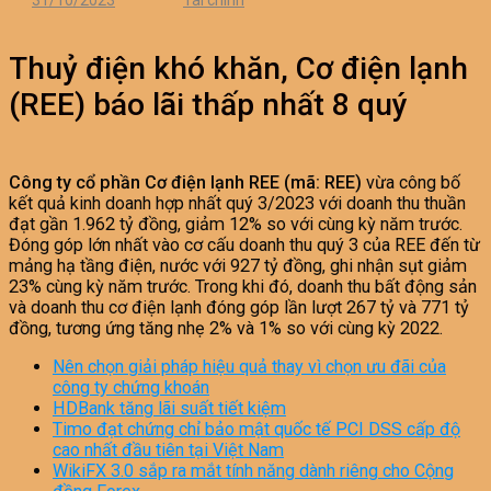
31/10/2023
Tài chính
Thuỷ điện khó khăn, Cơ điện lạnh
(REE) báo lãi thấp nhất 8 quý
Công ty cổ phần Cơ điện lạnh REE (mã: REE)
vừa công bố
kết quả kinh doanh hợp nhất quý 3/2023 với doanh thu thuần
đạt gần 1.962 tỷ đồng, giảm 12% so với cùng kỳ năm trước.
Đóng góp lớn nhất vào cơ cấu doanh thu quý 3 của REE đến từ
mảng hạ tầng điện, nước với 927 tỷ đồng, ghi nhận sụt giảm
23% cùng kỳ năm trước. Trong khi đó, doanh thu bất động sản
và doanh thu cơ điện lạnh đóng góp lần lượt 267 tỷ và 771 tỷ
đồng, tương ứng tăng nhẹ 2% và 1% so với cùng kỳ 2022.
Nên chọn giải pháp hiệu quả thay vì chọn ưu đãi của
công ty chứng khoán
HDBank tăng lãi suất tiết kiệm
Timo đạt chứng chỉ bảo mật quốc tế PCI DSS cấp độ
cao nhất đầu tiên tại Việt Nam
WikiFX 3.0 sắp ra mắt tính năng dành riêng cho Cộng