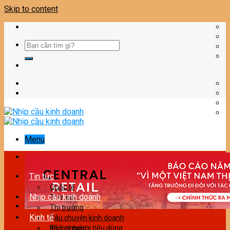
Skip to content
Menu
Tin tức
Quốc tế
Nhịp cầu kinh doanh
Thời sự
Thị trường
Kinh tế
Câu chuyện kinh doanh
Bảo vệ người tiêu dùng
Khởi nghiệp