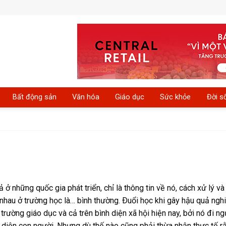
Bất động sản
Văn hóa
Giáo dục
Sức khỏe
Đời s
 ở những quốc gia phát triển, chỉ là thông tin về nó, cách xử lý v
h nhau ở trường học là… bình thường. Ðuổi học khi gây hậu quả ng
ường giáo dục và cả trên bình diện xã hội hiện nay, bởi nó đi ng
àn diện con người. Nhưng dù thế nào cũng phải thừa nhận thực tế r