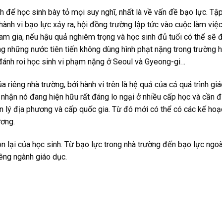
h để học sinh bày tỏ mọi suy nghĩ, nhất là về vấn đề bạo lực. Tập
ành vi bạo lực xảy ra, hội đồng trường lập tức vào cuộc làm việc
ham gia, nếu hậu quả nghiêm trọng và học sinh đủ tuổi có thể sẽ 
g những nước tiên tiến không dùng hình phạt nặng trong trường h
ánh roi học sinh vi phạm nặng ở Seoul và Gyeong-gi…
 riêng nhà trường, bởi hành vi trên là hệ quả của cả quá trình giá
a nhận nó đang hiện hữu rất đáng lo ngại ở nhiều cấp học và cần 
n lý địa phương và cấp quốc gia. Từ đó mới có thể có các kế hoạ
ương.
 lại của học sinh. Từ bạo lực trong nhà trường đến bạo lực ngoài
êng ngành giáo dục.