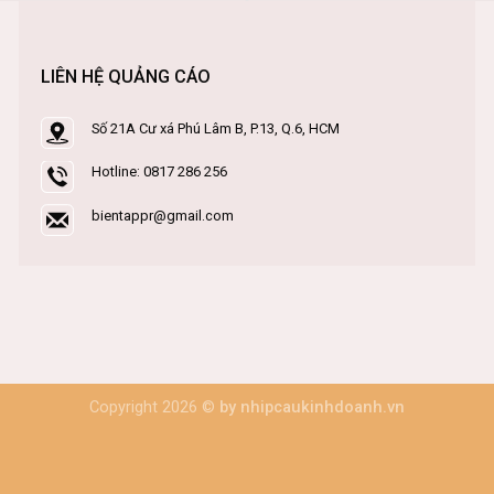
LIÊN HỆ QUẢNG CÁO
Số 21A Cư xá Phú Lâm B, P.13, Q.6, HCM
Hotline: 0817 286 256
bientappr@gmail.com
Copyright 2026 ©
by nhipcaukinhdoanh.vn