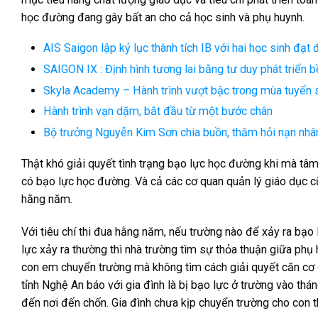
học đường đang gây bất an cho cả học sinh và phụ huynh.
AIS Saigon lập kỷ lục thành tích IB với hai học sinh đạt
SAIGON IX : Định hình tương lai bằng tư duy phát triển
Skyla Academy – Hành trình vượt bậc trong mùa tuyển 
Hành trình vạn dặm, bắt đầu từ một bước chân
Bộ trưởng Nguyễn Kim Sơn chia buồn, thăm hỏi nạn nhâ
Thật khó giải quyết tình trạng bạo lực học đường khi mà tâm
có bạo lực học đường. Và cả các cơ quan quản lý giáo dục 
hằng năm.
Với tiêu chí thi đua hằng năm, nếu trường nào để xảy ra bạo 
lực xảy ra thường thì nhà trường tìm sự thỏa thuận giữa phụ 
con em chuyển trường mà không tìm cách giải quyết căn cơ đ
tỉnh Nghệ An báo với gia đình là bị bạo lực ở trường vào t
đến nơi đến chốn. Gia đình chưa kịp chuyển trường cho con 