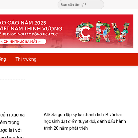
ống
Thị trường
à cảm xúc xã
AIS Saigon lập kỷ lục thành tích IB với hai
học sinh đạt điểm tuyệt đối, đánh dấu hành
hiêm trọng
trình 20 năm phát triển
ược lại với
ằng bạo lực