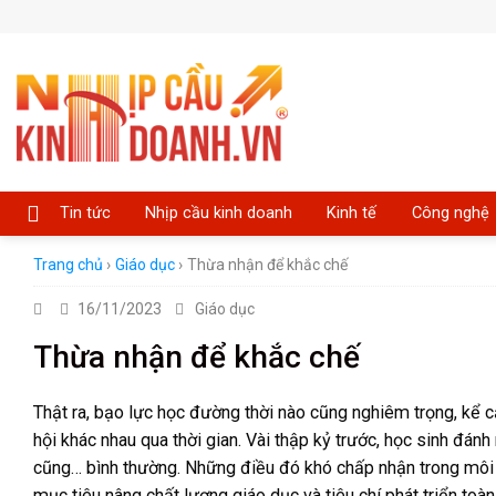
Skip
to
content
Tin tức
Nhịp cầu kinh doanh
Kinh tế
Công nghệ
Trang chủ
›
Giáo dục
›
Thừa nhận để khắc chế
16/11/2023
Giáo dục
Thừa nhận để khắc chế
Thật ra, bạo lực học đường thời nào cũng nghiêm trọng, kể cả
hội khác nhau qua thời gian. Vài thập kỷ trước, học sinh đán
cũng… bình thường. Những điều đó khó chấp nhận trong môi tr
mục tiêu nâng chất lượng giáo dục và tiêu chí phát triển to