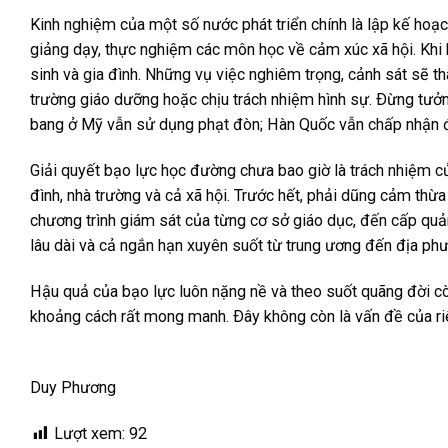
Kinh nghiệm của một số nước phát triển chính là lập kế hoạc
giảng dạy, thực nghiệm các môn học về cảm xúc xã hội. Khi h
sinh và gia đình. Những vụ việc nghiêm trọng, cảnh sát sẽ t
trường giáo dưỡng hoặc chịu trách nhiệm hình sự. Ðừng tưởn
bang ở Mỹ vẫn sử dụng phạt đòn; Hàn Quốc vẫn chấp nhận đ
Giải quyết bạo lực học đường chưa bao giờ là trách nhiệm của
đình, nhà trường và cả xã hội. Trước hết, phải dũng cảm thừ
chương trình giám sát của từng cơ sở giáo dục, đến cấp quả
lâu dài và cả ngắn hạn xuyên suốt từ trung ương đến địa ph
Hậu quả của bạo lực luôn nặng nề và theo suốt quãng đời còn
khoảng cách rất mong manh. Ðây không còn là vấn đề của ri
Duy Phương
Lượt xem:
92