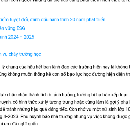
 điểm tuyệt đối, đánh dấu hành trình 20 năm phát triển
 bền vững ESG
sinh 2024 – 2025
n vụ cháy trường học
 lý chung của hầu hết ban lãnh đạo các trường hiện nay là không
cũng không muốn thống kê con số bạo lực học đường hiện diện t
lực chắc chắn thành tích bị ảnh hưởng, trường bị hạ bậc xếp loại.
huynh, có hình thức xử lý tượng trưng hoặc cùng lắm là gợi ý phụ
ể tránh những hậu quả đáng tiếc. Còn nhớ vụ một nữ sinh lớp 10
háng 4-2023. Phụ huynh báo nhà trường nhưng vụ việc không được g
thì em đã nghĩ quẩn…