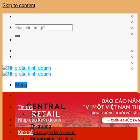
Skip to content
Menu
Tin tức
Quốc tế
Nhịp cầu kinh doanh
Thời sự
Thị trường
Kinh tế
Câu chuyện kinh doanh
Bảo vệ người tiêu dùng
Khởi nghiệp