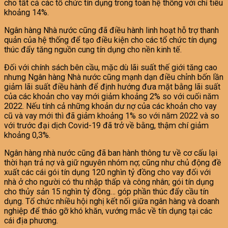
cho tất cả các tổ chức tín dụng trong toàn hệ thống với chỉ tiêu
khoảng 14%.
Ngân hàng Nhà nước cũng đã điều hành linh hoạt hỗ trợ thanh
quản của hệ thống để tạo điều kiện cho các tổ chức tín dụng
thúc đẩy tăng nguồn cung tín dụng cho nền kinh tế.
Đối với chính sách bên cầu, mặc dù lãi suất thế giới tăng cao
nhưng Ngân hàng Nhà nước cũng mạnh dạn điều chỉnh bốn lần
giảm lãi suất điều hành để định hướng đưa mặt bằng lãi suất
của các khoản cho vay mới giảm khoảng 2% so với cuối năm
2022. Nếu tính cả những khoản dư nợ của các khoản cho vay
cũ và vay mới thì đã giảm khoảng 1% so với năm 2022 và so
với trước đại dịch Covid-19 đã trở về bằng, thậm chí giảm
khoảng 0,3%.
Ngân hàng nhà nước cũng đã ban hành thông tư về cơ cấu lại
thời hạn trả nợ và giữ nguyên nhóm nợ; cũng như chủ động đề
xuất các cái gói tín dụng 120 nghìn tỷ đồng cho vay đối với
nhà ở cho người có thu nhập thấp và công nhân; gói tín dụng
cho thủy sản 15 nghìn tỷ đồng… góp phần thúc đẩy cầu tín
dụng. Tổ chức nhiều hội nghị kết nối giữa ngân hàng và doanh
nghiệp để tháo gỡ khó khăn, vướng mắc về tín dụng tại các
cái địa phương.