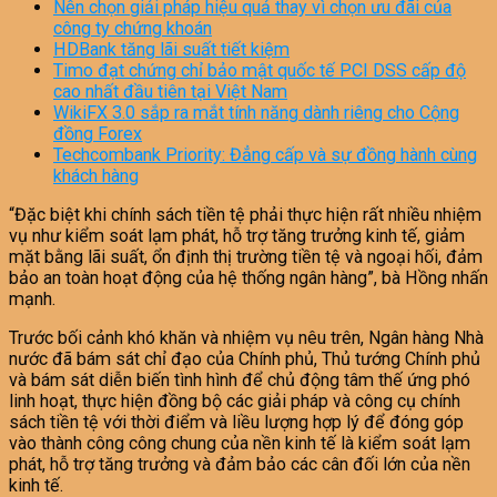
Nên chọn giải pháp hiệu quả thay vì chọn ưu đãi của
công ty chứng khoán
HDBank tăng lãi suất tiết kiệm
Timo đạt chứng chỉ bảo mật quốc tế PCI DSS cấp độ
cao nhất đầu tiên tại Việt Nam
WikiFX 3.0 sắp ra mắt tính năng dành riêng cho Cộng
đồng Forex
Techcombank Priority: Đẳng cấp và sự đồng hành cùng
khách hàng
“Đặc biệt khi chính sách tiền tệ phải thực hiện rất nhiều nhiệm
vụ như kiểm soát lạm phát, hỗ trợ tăng trưởng kinh tế, giảm
mặt bằng lãi suất, ổn định thị trường tiền tệ và ngoại hối, đảm
bảo an toàn hoạt động của hệ thống ngân hàng”, bà Hồng nhấn
mạnh.
Trước bối cảnh khó khăn và nhiệm vụ nêu trên, Ngân hàng Nhà
nước đã bám sát chỉ đạo của Chính phủ, Thủ tướng Chính phủ
và bám sát diễn biến tình hình để chủ động tâm thế ứng phó
linh hoạt, thực hiện đồng bộ các giải pháp và công cụ chính
sách tiền tệ với thời điểm và liều lượng hợp lý để đóng góp
vào thành công công chung của nền kinh tế là kiểm soát lạm
phát, hỗ trợ tăng trưởng và đảm bảo các cân đối lớn của nền
kinh tế.