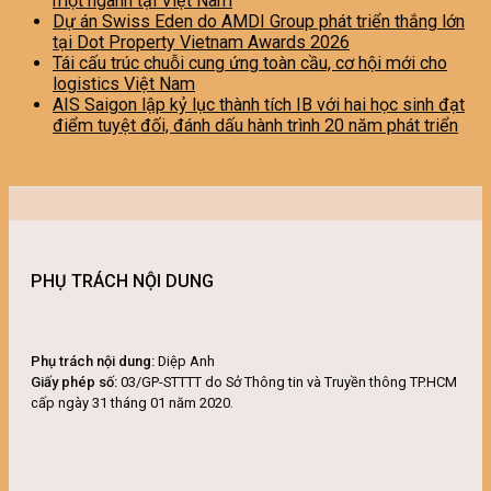
một ngành tại Việt Nam
Dự án Swiss Eden do AMDI Group phát triển thắng lớn
tại Dot Property Vietnam Awards 2026
Tái cấu trúc chuỗi cung ứng toàn cầu, cơ hội mới cho
logistics Việt Nam
AIS Saigon lập kỷ lục thành tích IB với hai học sinh đạt
điểm tuyệt đối, đánh dấu hành trình 20 năm phát triển
PHỤ TRÁCH NỘI DUNG
Phụ trách nội dung:
Diệp Anh
Giấy phép số:
03/GP-STTTT do Sở Thông tin và Truyền thông TP.HCM
cấp ngày 31 tháng 01 năm 2020.