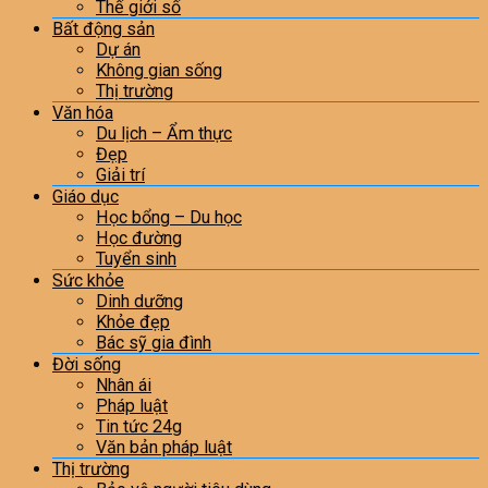
Thế giới số
Bất động sản
Dự án
Không gian sống
Thị trường
Văn hóa
Du lịch – Ẩm thực
Đẹp
Giải trí
Giáo dục
Học bổng – Du học
Học đường
Tuyển sinh
Sức khỏe
Dinh dưỡng
Khỏe đẹp
Bác sỹ gia đình
Đời sống
Nhân ái
Pháp luật
Tin tức 24g
Văn bản pháp luật
Thị trường