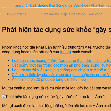
Trang chủ
›
Dinh dưỡng
Đẹp
Sống khỏe
Sức khỏe
›
Phát hiện tá
05/11/2023
Dinh dưỡng
Đẹp
Sống khỏe
Sức khỏe
Phát hiện tác dụng sức khỏe “gây 
Nhóm khoa học gia Nhật Bản từ nhiều trung tâm y tế, trường đạ
công dụng hoàn toàn bất ngờ của
mù tạt
xanh wasabi.
Loài cây mọc hoang ở Việt Nam chứa thần dược chống t
Cắt giảm một thứ trong các món ăn phổ biến, sống lâu h
Loại trà người Việt ưa dùng chống gan nhiễm mỡ, mỡ máu
Giảm mỡ thần kỳ nhờ các món ăn quen thuộc với người Vi
Ăn nhanh hơn 20 phút, dễ tăng cân khó hiểu
Mù tạt xanh được làm từ rễ củ của một loài cây họ cải tên wasa
Mù tạt xanh đem lại tác động bất ngờ lên hồi hải mã – Ảnh minh