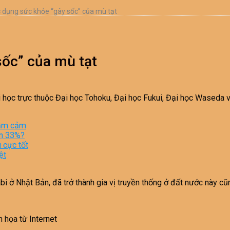
c dụng sức khỏe “gây sốc” của mù tạt
sốc” của mù tạt
i học trực thuộc Đại học Tohoku, Đại học Fukui, Đại học Waseda 
rầm cảm
ơn 33%?
 cực tốt
ệt
bi ở Nhật Bản, đã trở thành gia vị truyền thống ở đất nước này c
 họa từ Internet