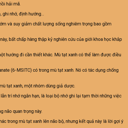
hồi hải mã.
, ghi nhớ, định hướng…
ong sớm và suy giảm chất lượng sống nghiêm trọng bao gồm
h này, bất chấp hàng thập kỷ nghiên cứu của giới khoa học khắp
 một hướng đi cần thiết khác. Mù tạt xanh có thể làm được điều
yanate (6-MSITC) có trong mù tạt xanh. Nó có tác dụng chống
 mù tạt xanh, một nhóm dùng giả dược.
n trí nhớ ngắn hạn, là loại bộ nhớ ghi lại tạm thời những việc
g não quan trọng này.
c trong mù tạt xanh lên não bộ, nhưng kết quả này là lời gợi ý