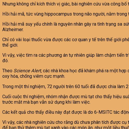
Nhưng không chỉ kích thích vị giác, bài nghiên cứu vừa công bố 
Hồi hải mã, tức vùng hippocampus trong não người, nằm trong th
Hồi hải mã suy yếu chính là nguyên nhân gây ra tình trạng sa s
Alzheimer.
Chỉ có vài loại thuốc vừa được các cơ quan y tế trên thế giới p
thế giới.
Vì vậy, việc tìm ra các phương án tự nhiên giúp làm chậm tiến t
đó.
Theo
Science Alert,
các nhà khoa học đã khám phá ra một hợp ch
oxy hóa, chống viêm cực mạnh.
Trong một thí nghiệm, 72 người trên 60 tuổi đã được chia làm
Cuối cuộc thí nghiệm, nhóm nhận được mù tạt cho thấy hiệu suất 
trước mắt mà bạn vẫn sử dụng khi làm việc.
Các kết quả cho thấy điều này đạt được là do 6-MSITC tác động
Vì vậy, các nhà nghiên cứu cho rằng dù chưa phân tích được cụ t
để bạn thử thêm mù tạt xanh vào các món ăn, như một liều thuố