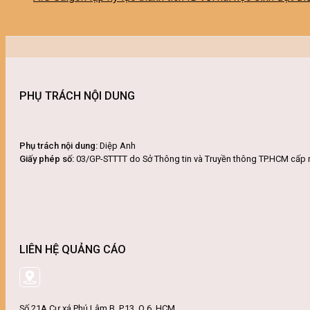
PHỤ TRÁCH NỘI DUNG
Phụ trách nội dung:
Diệp Anh
Giấy phép số:
03/GP-STTTT do Sở Thông tin và Truyền thông TP.HCM cấp 
LIÊN HỆ QUẢNG CÁO
Số 21A Cư xá Phú Lâm B, P.13, Q.6, HCM