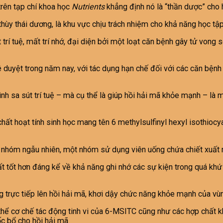
trên tạp chí khoa học
Nutrients
khẳng định nó là “thần dược” cho 
ùy thái dương, là khu vực chịu trách nhiệm cho khả năng học tập
út trí tuệ, mất trí nhớ, đại diện bởi một loạt căn bệnh gây tử v
hê duyệt trong năm nay, với tác dụng hạn chế đối với các căn bện
rình sa sút trí tuệ – mà cụ thể là giúp hồi hải mã khỏe mạnh – là
ất hoạt tính sinh học mang tên 6 methylsulfinyl hexyl isothioc
 2 nhóm ngẫu nhiên, một nhóm sử dụng viên uống chứa chiết xuất
tốt hơn đáng kể về khả năng ghi nhớ các sự kiện trong quá khứ lẫ
 trực tiếp lên hồi hải mã, khơi dậy chức năng khỏe mạnh của vùn
hể cơ chế tác động tinh vi của 6-MSITC cũng như các hợp chất khá
c bổ cho hồi hải mã.