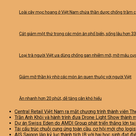
Loài cây mọc hoang ở Việt Nam chứa thần dược chống trầm 
Cắt giảm một thứ trong các món ăn phổ biến, sống lâu hơn 3
Loại trà người Việt ưa dùng chống gan nhiễm mỡ, mỡ máu cực
Giảm mỡ thần kỳ nhờ các món ăn quen thuộc với người Việt
Ăn nhanh hơn 20 phút, dễ tăng cân khó hiểu
Central Retail Việt Nam ra mắt chương trình thành viên Th
Trần Anh Khôi và hành trình đưa Drone Light Show thành 
Dự án Swiss Eden do AMDI Group phát triển thắng lớn tạ
Tái cấu trúc chuỗi cung ứng toàn cầu, cơ hội mới cho logi
AIS Saigon lập kỷ lục thành tích IB với hai học sinh đạt đ