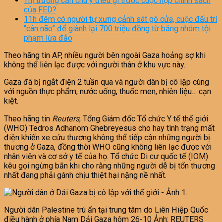
Thị trường cần chú ý điều gì trước cuộc họp chính sách
của FED?
11h đêm có người tự xưng cảnh sát gõ cửa, cuộc đấu trí
“cân não” để giành lại 700 triệu đồng từ băng nhóm tội
phạm lừa đảo
Theo hãng tin AP, nhiều người bên ngoài Gaza hoảng sợ khi
không thể liên lạc được với người thân ở khu vực này.
Gaza đã bị ngắt điện 2 tuần qua và người dân bị cô lập cùng
với nguồn thực phẩm, nước uống, thuốc men, nhiên liệu… cạn
kiệt.
Theo hãng tin
Reuters
, Tổng Giám đốc Tổ chức Y tế thế giới
(WHO) Tedros Adhanom Ghebreyesus cho hay tình trạng mất
điện khiến xe cứu thương không thể tiếp cận những người bị
thương ở Gaza, đồng thời WHO cũng không liên lạc được với
nhân viên và cơ sở y tế của họ. Tổ chức Di cư quốc tế (IOM)
kêu gọi ngừng bắn khi cho rằng những người dễ bị tổn thương
nhất đang phải gánh chịu thiệt hại nặng nề nhất.
Người dân Palestine trú ẩn tại trung tâm do Liên Hiệp Quốc
điều hành ở phía Nam Dải Gaza hôm 26-10 Ảnh: REUTERS