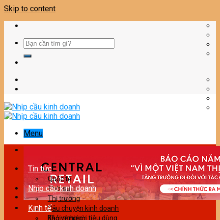
Skip to content
Menu
Tin tức
Quốc tế
Nhịp cầu kinh doanh
Thời sự
Thị trường
Kinh tế
Câu chuyện kinh doanh
Bảo vệ người tiêu dùng
Khởi nghiệp