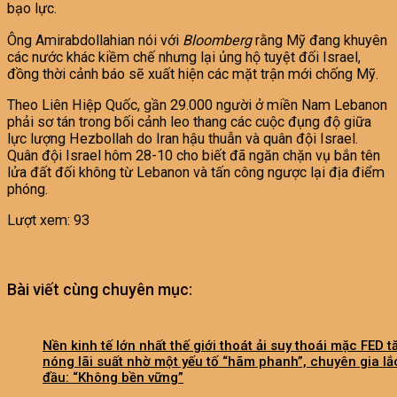
bạo lực.
Ông Amirabdollahian nói với
Bloomberg
rằng Mỹ đang khuyên
các nước khác kiềm chế nhưng lại ủng hộ tuyệt đối Israel,
đồng thời cảnh báo sẽ xuất hiện các mặt trận mới chống Mỹ.
Theo Liên Hiệp Quốc, gần 29.000 người ở miền Nam Lebanon
phải sơ tán trong bối cảnh leo thang các cuộc đụng độ giữa
lực lượng Hezbollah do Iran hậu thuẫn và quân đội Israel.
Quân đội Israel hôm 28-10 cho biết đã ngăn chặn vụ bắn tên
lửa đất đối không từ Lebanon và tấn công ngược lại địa điểm
phóng.
Lượt xem:
93
Bài viết cùng chuyên mục:
Nền kinh tế lớn nhất thế giới thoát ải suy thoái mặc FED t
nóng lãi suất nhờ một yếu tố “hãm phanh”, chuyên gia lắ
đầu: “Không bền vững”