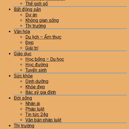
Thế giới số
Bất động sản
Dự án
Không gian sống
Thị trường
Văn hóa
Du lịch – Ẩm thực
Đẹp
Giải trí
Giáo dục
Học bổng – Du học
Học đường
Tuyển sinh
Sức khỏe
Dinh dưỡng
Khỏe đẹp
Bác sỹ gia đình
Đời sống
Nhân ái
Pháp luật
Tin tức 24g
Văn bản pháp luật
Thị trường