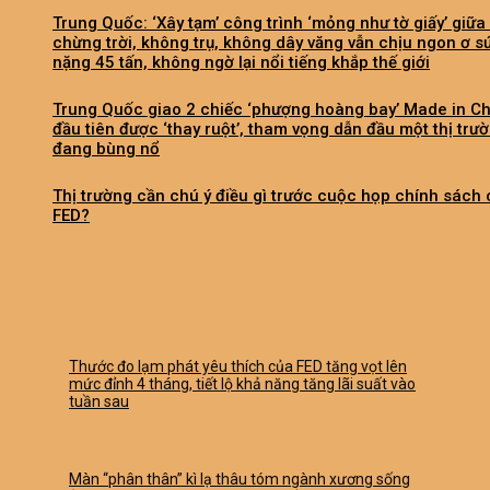
Trung Quốc: ‘Xây tạm’ công trình ‘mỏng như tờ giấy’ giữa
chừng trời, không trụ, không dây văng vẫn chịu ngon ơ s
nặng 45 tấn, không ngờ lại nổi tiếng khắp thế giới
Trung Quốc giao 2 chiếc ‘phượng hoàng bay’ Made in C
đầu tiên được ‘thay ruột’, tham vọng dẫn đầu một thị trư
đang bùng nổ
Thị trường cần chú ý điều gì trước cuộc họp chính sách
FED?
Thước đo lạm phát yêu thích của FED tăng vọt lên
mức đỉnh 4 tháng, tiết lộ khả năng tăng lãi suất vào
tuần sau
Màn “phân thân” kì lạ thâu tóm ngành xương sống