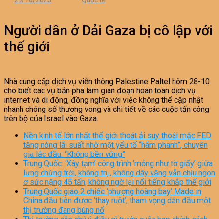
29/10/2023
Quốc tế
Người dân ở Dải Gaza bị cô lập với
thế giới
Nhà cung cấp dịch vụ viễn thông Palestine Paltel hôm 28-10
cho biết các vụ bắn phá làm gián đoạn hoàn toàn dịch vụ
internet và di động, đồng nghĩa với việc không thể cập nhật
nhanh chóng số thương vong và chi tiết về các cuộc tấn công
trên bộ của Israel vào Gaza.
Nền kinh tế lớn nhất thế giới thoát ải suy thoái mặc FED
tăng nóng lãi suất nhờ một yếu tố “hãm phanh”, chuyên
gia lắc đầu: “Không bền vững”
Trung Quốc: ‘Xây tạm’ công trình ‘mỏng như tờ giấy’ giữa
lưng chừng trời, không trụ, không dây văng vẫn chịu ngon
ơ sức nặng 45 tấn, không ngờ lại nổi tiếng khắp thế giới
Trung Quốc giao 2 chiếc ‘phượng hoàng bay’ Made in
China đầu tiên được ‘thay ruột’, tham vọng dẫn đầu một
thị trường đang bùng nổ