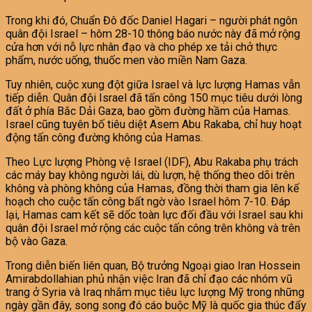
Trong khi đó, Chuẩn Đô đốc Daniel Hagari – người phát ngôn
quân đội Israel – hôm 28-10 thông báo nước này đã mở rộng
cửa hơn với nỗ lực nhân đạo và cho phép xe tải chở thực
phẩm, nước uống, thuốc men vào miền Nam Gaza.
Tuy nhiên, cuộc xung đột giữa Israel và lực lượng Hamas vẫn
tiếp diễn. Quân đội Israel đã tấn công 150 mục tiêu dưới lòng
đất ở phía Bắc Dải Gaza, bao gồm đường hầm của Hamas.
Israel cũng tuyên bố tiêu diệt Asem Abu Rakaba, chỉ huy hoạt
động tấn công đường không của Hamas.
Theo Lực lượng Phòng vệ Israel (IDF), Abu Rakaba phụ trách
các máy bay không người lái, dù lượn, hệ thống theo dõi trên
không và phòng không của Hamas, đồng thời tham gia lên kế
hoạch cho cuộc tấn công bất ngờ vào Israel hôm 7-10. Đáp
lại, Hamas cam kết sẽ dốc toàn lực đối đầu với Israel sau khi
quân đội Israel mở rộng các cuộc tấn công trên không và trên
bộ vào Gaza.
Trong diễn biến liên quan, Bộ trưởng Ngoại giao Iran Hossein
Amirabdollahian phủ nhận việc Iran đã chỉ đạo các nhóm vũ
trang ở Syria và Iraq nhắm mục tiêu lực lượng Mỹ trong những
ngày gần đây, song song đó cáo buộc Mỹ là quốc gia thúc đẩy