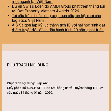
một ngành tại Việt Nam
Dự án Swiss Eden do AMDI Group phát triển thắng lớn
tại Dot Property Vietnam Awards 2026
Tái cấu trúc chuỗi cung ứng toàn cầu, cơ hội mới cho
logistics Việt Nam
AIS Saigon lập kỷ lục thành tích IB với hai học sinh đạt
điểm tuyệt đối, đánh dấu hành trình 20 năm phát triển
PHỤ TRÁCH NỘI DUNG
Phụ trách nội dung:
Diệp Anh
Giấy phép số:
03/GP-STTTT do Sở Thông tin và Truyền thông TP.HCM
cấp ngày 31 tháng 01 năm 2020.