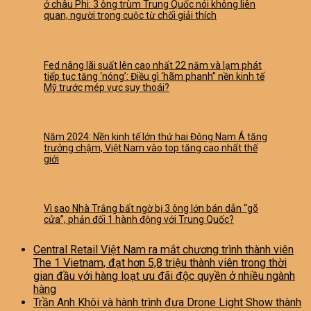
ở châu Phi: 3 ông trùm Trung Quốc nói không liên
quan, người trong cuộc từ chối giải thích
Fed nâng lãi suất lên cao nhất 22 năm và lạm phát
tiếp tục tăng ‘nóng’: Điều gì ‘hãm phanh” nền kinh tế
Mỹ trước mép vực suy thoái?
Năm 2024: Nền kinh tế lớn thứ hai Đông Nam Á tăng
trưởng chậm, Việt Nam vào top tăng cao nhất thế
giới
Vì sao Nhà Trắng bất ngờ bị 3 ông lớn bán dẫn “gõ
cửa”, phản đối 1 hành động với Trung Quốc?
Central Retail Việt Nam ra mắt chương trình thành viên
The 1 Vietnam, đạt hơn 5,8 triệu thành viên trong thời
gian đầu với hàng loạt ưu đãi độc quyền ở nhiều ngành
hàng
Trần Anh Khôi và hành trình đưa Drone Light Show thành