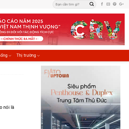
sống
Thị trường
 nói là