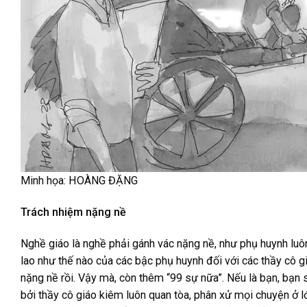
Minh họa: HOÀNG ĐẶNG
Trách nhiệm nặng nề
Nghề giáo là nghề phải gánh vác nặng nề, như phụ huynh luôn
lao như thế nào của các bậc phụ huynh đối với các thầy cô gi
nặng nề rồi. Vậy mà, còn thêm “99 sự nữa”. Nếu là bạn, bạ
bởi thầy cô giáo kiêm luôn quan tòa, phân xử mọi chuyện ở l