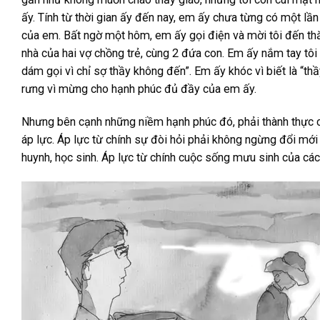
ấy. Tính từ thời gian ấy đến nay, em ấy chưa từng có một l
của em. Bất ngờ một hôm, em ấy gọi điện và mời tôi đến thă
nhà của hai vợ chồng trẻ, cùng 2 đứa con. Em ấy nắm tay t
dám gọi vì chỉ sợ thầy không đến”. Em ấy khóc vì biết là “t
rưng vì mừng cho hạnh phúc đủ đầy của em ấy.
Nhưng bên cạnh những niềm hạnh phúc đó, phải thành thực cô
áp lực. Áp lực từ chính sự đòi hỏi phải không ngừng đổi mới
huynh, học sinh. Áp lực từ chính cuộc sống mưu sinh của cá