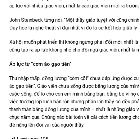
áp lực với nhiều giáo viên, nhất là các giáo viên mới ra trườ
John Steinbeck từng nói: “Một thầy giáo tuyệt vời cũng chính 
Dạy học là nghệ thuật vĩ đại nhất vì đó là sự kết hợp giữa lý tr
Xã hội muốn phát triển thì không ngừng phải đổi mới, nhất là
cũng tạo ra áp lực không nhỏ cho đội ngũ giáo viên, nhất là 
Áp lực từ “cơm áo gạo tiền”
Thu nhập thấp, đồng lương “còm cõi” chưa đáp ứng được cuộ
áo gạo tiền”. Giáo viên chưa sống được bằng lương của mình
cuộc sống, để lo cho con em mình bằng bạn, bằng bè vì họ có
việc trường lớp luôn bận rộn nhưng phần lớn thầy cô đều phả
thanh thản bằng đồng lương của mình – nhất là những giáo viê
chục năm qua. Chừng nào bài toán về cải cách tiền lương cho
đè nặng lên đôi vai của người thầy.