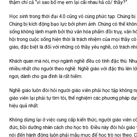
thậm chí cả “vì sao bố mẹ em lại cãi nhau hả cô/ thầy?”.
Học sinh trong thời đại 4.0 cũng vô cùng phức tạp. Chúng bị
Chúng bị kích động bạo lực bởi phim ảnh. Chúng có thể không 
sống không lành mạnh bởi thứ văn hóa phẩm đồi trụy, văn hó
hội trong cuộc sống hiện thời là trách nhiệm của mọi thầy cô
giáo, đặc biệt là đối với những cô thầy yêu nghề, có trách n
Khách quan mà nói, mọi ngành nghề đều có tính đặc thù. Nhưn
nhiều nhất cho người theo nghề. Nghề giáo với đặc thù lên lớ
ngơi, dành cho gia đình là rất hiếm.
Nghề giáo luôn đòi hỏi người giáo viên phải học tập không n
giáo viên lại phải tự tìm tòi, thể nghiệm các phương pháp d
hiệu quả nhất.
Không dừng lại ở việc cung cấp kiến thức, người giáo viên c
đức, bồi dưỡng nhân cách cho học trò. Điều này đòi hỏi giáo
nói đến hành động luôn phải mẫu mực để học trò noi theo. Cá