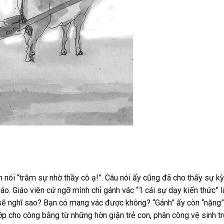
 nói “trăm sự nhờ thầy cô ạ!”. Câu nói ấy cũng đã cho thấy sự kỳ
áo. Giáo viên cứ ngỡ mình chỉ gánh vác “1 cái sự dạy kiến thức” 
n sẽ nghĩ sao? Bạn có mang vác được không? “Gánh” ấy còn “nặng
ớp cho công bằng từ những hờn giận trẻ con, phân công vệ sinh t