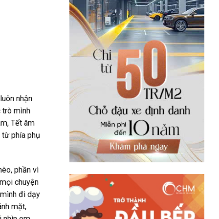
 luôn nhận
 trò mình
Nam, Tết âm
 từ phía phụ
hèo, phần vì
ì mọi chuyện
 mình đi dạy
ánh mặt,
i nhìn em