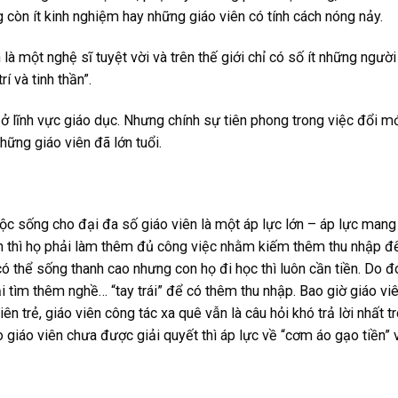
ng còn ít kinh nghiệm hay những giáo viên có tính cách nóng nảy.
là một nghệ sĩ tuyệt vời và trên thế giới chỉ có số ít những người
í và tinh thần”.
 ở lĩnh vực giáo dục. Nhưng chính sự tiên phong trong việc đổi mớ
những giáo viên đã lớn tuổi.
c sống cho đại đa số giáo viên là một áp lực lớn – áp lực mang
 thì họ phải làm thêm đủ công việc nhằm kiếm thêm thu nhập để 
 thể sống thanh cao nhưng con họ đi học thì luôn cần tiền. Do đ
i tìm thêm nghề… “tay trái” để có thêm thu nhập. Bao giờ giáo vi
n trẻ, giáo viên công tác xa quê vẫn là câu hỏi khó trả lời nhất t
 giáo viên chưa được giải quyết thì áp lực về “cơm áo gạo tiền”