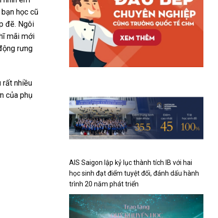
g bạn học cũ
p đẽ. Ngôi
hĩ mãi mới
 động rưng
 rất nhiều
ớn của phụ
AIS Saigon lập kỷ lục thành tích IB với hai
học sinh đạt điểm tuyệt đối, đánh dấu hành
trình 20 năm phát triển