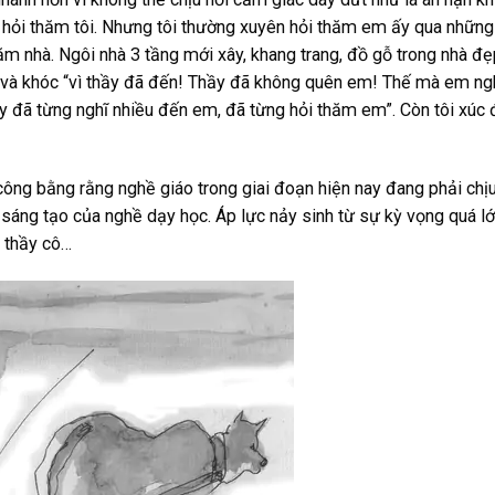
ần hỏi thăm tôi. Nhưng tôi thường xuyên hỏi thăm em ấy qua nhữn
m nhà. Ngôi nhà 3 tầng mới xây, khang trang, đồ gỗ trong nhà đẹ
ôi và khóc “vì thầy đã đến! Thầy đã không quên em! Thế mà em ng
hầy đã từng nghĩ nhiều đến em, đã từng hỏi thăm em”. Còn tôi xúc
ng bằng rằng nghề giáo trong giai đoạn hiện nay đang phải chịu
 sáng tạo của nghề dạy học. Áp lực nảy sinh từ sự kỳ vọng quá l
c thầy cô…