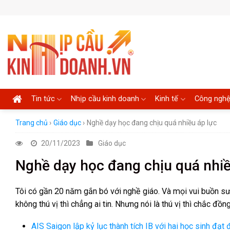
Skip
to
content
Tin tức
Nhịp cầu kinh doanh
Kinh tế
Công ngh
Trang chủ
›
Giáo dục
›
Nghề dạy học đang chịu quá nhiều áp lực
20/11/2023
Giáo dục
Nghề dạy học đang chịu quá nhiề
Tôi có gần 20 năm gắn bó với nghề giáo. Và mọi vui buồn sướ
không thú vị thì chẳng ai tin. Nhưng nói là thú vị thì chắc đồ
AIS Saigon lập kỷ lục thành tích IB với hai học sinh đạt