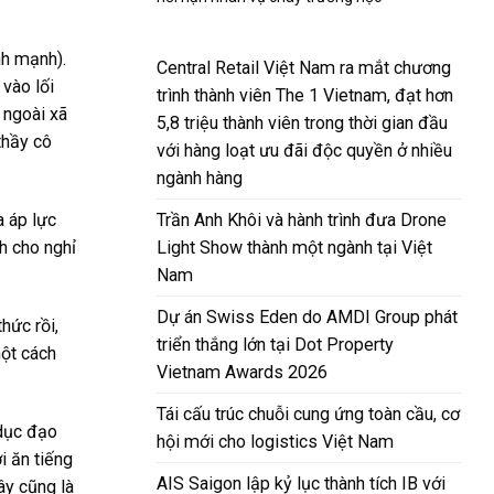
nh mạnh).
Central Retail Việt Nam ra mắt chương
 vào lối
trình thành viên The 1 Vietnam, đạt hơn
 ngoài xã
5,8 triệu thành viên trong thời gian đầu
thầy cô
với hàng loạt ưu đãi độc quyền ở nhiều
ngành hàng
Trần Anh Khôi và hành trình đưa Drone
a áp lực
Light Show thành một ngành tại Việt
h cho nghỉ
Nam
Dự án Swiss Eden do AMDI Group phát
hức rồi,
triển thắng lớn tại Dot Property
một cách
Vietnam Awards 2026
Tái cấu trúc chuỗi cung ứng toàn cầu, cơ
 dục đạo
hội mới cho logistics Việt Nam
i ăn tiếng
AIS Saigon lập kỷ lục thành tích IB với
ây cũng là