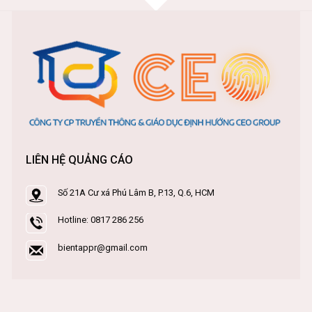
LIÊN HỆ QUẢNG CÁO
Số 21A Cư xá Phú Lâm B, P.13, Q.6, HCM
Hotline: 0817 286 256
bientappr@gmail.com