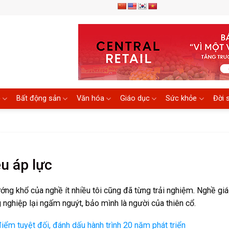
ệ
Bất động sản
Văn hóa
Giáo dục
Sức khỏe
Đời 
u áp lực
ng khổ của nghề ít nhiều tôi cũng đã từng trải nghiệm. Nghề giáo
ng nghiệp lại ngấm nguýt, bảo mình là người của thiên cổ.
 điểm tuyệt đối, đánh dấu hành trình 20 năm phát triển