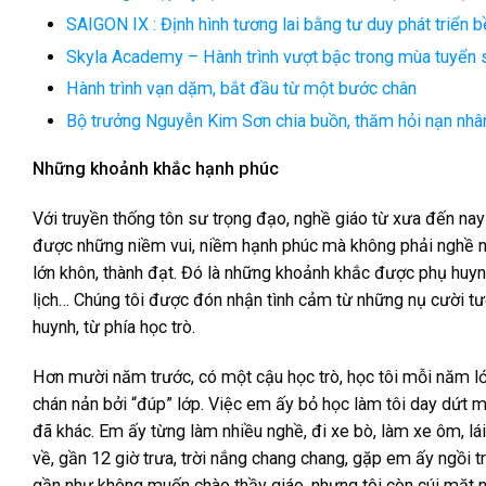
SAIGON IX : Định hình tương lai bằng tư duy phát triển
Skyla Academy – Hành trình vượt bậc trong mùa tuyển 
Hành trình vạn dặm, bắt đầu từ một bước chân
Bộ trưởng Nguyễn Kim Sơn chia buồn, thăm hỏi nạn nhâ
Những khoảnh khắc hạnh phúc
Với truyền thống tôn sư trọng đạo, nghề giáo từ xưa đến nay 
được những niềm vui, niềm hạnh phúc mà không phải nghề n
lớn khôn, thành đạt. Đó là những khoảnh khắc được phụ huynh
lịch… Chúng tôi được đón nhận tình cảm từ những nụ cười tươ
huynh, từ phía học trò.
Hơn mười năm trước, có một cậu học trò, học tôi mỗi năm lớp 
chán nản bởi “đúp” lớp. Việc em ấy bỏ học làm tôi day dứt mãi
đã khác. Em ấy từng làm nhiều nghề, đi xe bò, làm xe ôm, lá
về, gần 12 giờ trưa, trời nắng chang chang, gặp em ấy ngồi 
gần như không muốn chào thầy giáo, nhưng tôi còn cúi mặt nh