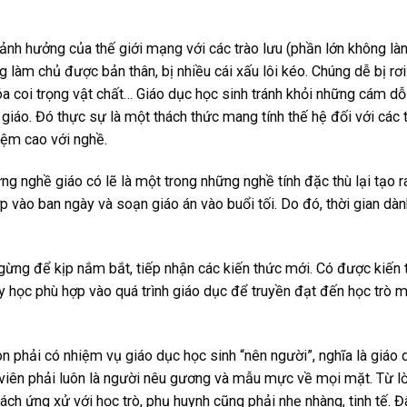
 ảnh hưởng của thế giới mạng với các trào lưu (phần lớn không là
làm chủ được bản thân, bị nhiều cái xấu lôi kéo. Chúng dễ bị rơi
a coi trọng vật chất… Giáo dục học sinh tránh khỏi những cám dỗ
 giáo. Đó thực sự là một thách thức mang tính thế hệ đối với các 
hiệm cao với nghề.
g nghề giáo có lẽ là một trong những nghề tính đặc thù lại tạo r
p vào ban ngày và soạn giáo án vào buổi tối. Do đó, thời gian dàn
gừng để kịp nắm bắt, tiếp nhận các kiến thức mới. Có được kiến t
ạy học phù hợp vào quá trình giáo dục để truyền đạt đến học trò 
òn phải có nhiệm vụ giáo dục học sinh “nên người”, nghĩa là giáo
 viên phải luôn là người nêu gương và mẫu mực về mọi mặt. Từ lờ
ch ứng xử với học trò, phụ huynh cũng phải nhẹ nhàng, tinh tế. Đ