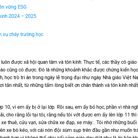
 bền vững ESG
sinh 2024 – 2025
n vụ cháy trường học
luôn được xã hội quan tâm và tôn kính. Thực tế, các thầy cô giáo
ào cũng có được. Đó là những khoảnh khắc được chứng kiến học
, học trò tri ân trong ngày lễ trọng đại như ngày Nhà giáo Việt 
i tắn nhất, từ những tấm lòng biết ơn chân thành và tôn kính nhất
10, vì em ấy bị ở lại lớp. Rồi sau, em ấy bỏ học, phần vì nhà ng
, cho rằng lỗi tại tôi, rằng nếu tôi vớt được em ấy lên lớp 11 th
i xe thuê, cửu vạn, sửa chữa xe đạp, xe máy… Tôi nhớ những buổi
trên xe bò kéo, với cái nón đội sùm sụp trên đầu gần như muốn tr
anh hơn vì không thể chịu nổi cảm giác day dứt như là ân hận kh