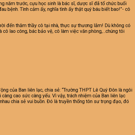
g năm trước, cựu học sinh là bác sĩ, dược sĩ đã tổ chức buổi
u bệnh. Tình cảm ấy, nghĩa tình ấy thật quý báu biết bao!”- cô
gười đến thăm thầy cô tại nhà, thực sự thương lắm! Dù không có
à cô lao công, bác bảo vệ, cô làm việc văn phòng,…chúng tôi
ộng của Ban liên lạc, chia sẻ: “Trường THPT Lê Quý Đôn là ngôi
ổi càng cao sức càng yếu. Vì vậy, trách nhiệm của Ban liên lạc
nhau chia sẻ vui buồn. Đó là truyền thống tôn sư trọng đạo, đó