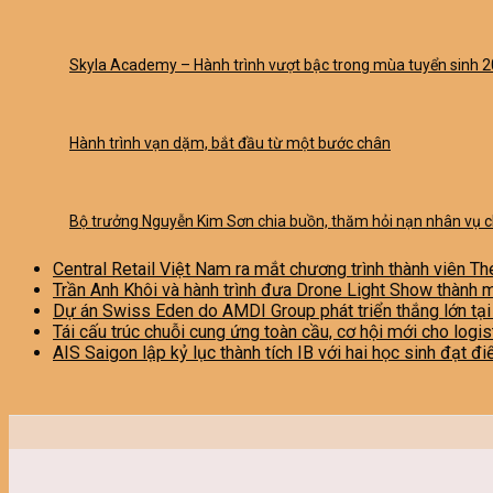
Skyla Academy – Hành trình vượt bậc trong mùa tuyển sinh 
Hành trình vạn dặm, bắt đầu từ một bước chân
Bộ trưởng Nguyễn Kim Sơn chia buồn, thăm hỏi nạn nhân vụ 
Central Retail Việt Nam ra mắt chương trình thành viên Th
Trần Anh Khôi và hành trình đưa Drone Light Show thành 
Dự án Swiss Eden do AMDI Group phát triển thắng lớn tạ
Tái cấu trúc chuỗi cung ứng toàn cầu, cơ hội mới cho logi
AIS Saigon lập kỷ lục thành tích IB với hai học sinh đạt đ