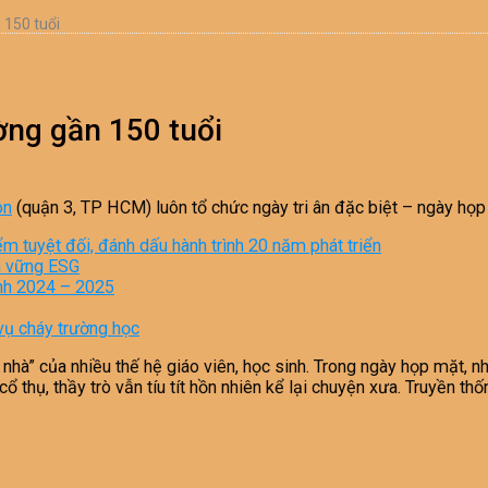
 150 tuổi
ờng gần 150 tuổi
ôn
(quận 3, TP HCM) luôn tổ chức ngày tri ân đặc biệt – ngày họp
iểm tuyệt đối, đánh dấu hành trình 20 năm phát triển
ền vững ESG
inh 2024 – 2025
vụ cháy trường học
à” của nhiều thế hệ giáo viên, học sinh. Trong ngày họp mặt, nhi
cổ thụ, thầy trò vẫn tíu tít hồn nhiên kể lại chuyện xưa. Truyề