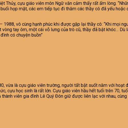
iệt Thủy, cựu giáo viên môn Ngữ văn cảm thấy rất ấm lòng. “Nhữn
uổi họp mặt, các em tiếp tục đi thăm các thầy cô đã yếu hoặc đa
 – 1988, vô cùng hạnh phúc khi được gặp lại thầy cô: “Khi mọi n
 vòng tay ôm, một cái vỗ lưng của trò cũ, thầy đã bật khóc… Dù l
 đình có chuyện buồn”
 vừa là cựu giáo viên trường, người tất bật suốt năm với hoạt đ
c, cựu học sinh là rất lớn. Cựu giáo viên hầu hết tuổi trên 70, tu
thành viên gia đình Lê Quý Đôn giữ được liên lạc với nhau, cùng 