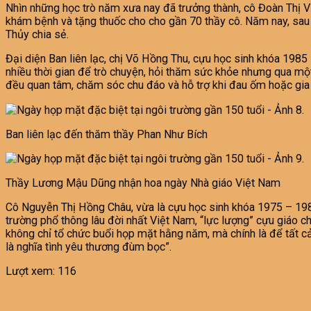
Nhìn những học trò năm xưa nay đã trưởng thành, cô Đoàn Thị V
khám bệnh và tặng thuốc cho cho gần 70 thầy cô. Năm nay, sau b
Thủy chia sẻ.
Đại diện Ban liên lạc, chị Võ Hồng Thu, cựu học sinh khóa 1985
nhiều thời gian để trò chuyện, hỏi thăm sức khỏe nhưng qua một
đều quan tâm, chăm sóc chu đáo và hỗ trợ khi đau ốm hoặc gia
Ban liên lạc đến thăm thầy Phan Như Bích
Thầy Lương Mậu Dũng nhận hoa ngày Nhà giáo Việt Nam
Cô Nguyễn Thị Hồng Châu, vừa là cựu học sinh khóa 1975 – 1980,
trường phổ thông lâu đời nhất Việt Nam, “lực lượng” cựu giáo chứ
không chỉ tổ chức buổi họp mặt hằng năm, mà chính là để tất cả 
là nghĩa tình yêu thương đùm bọc”.
Lượt xem:
116