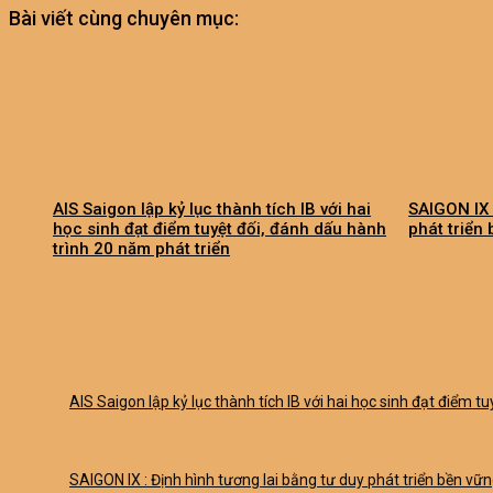
Bài viết cùng chuyên mục:
AIS Saigon lập kỷ lục thành tích IB với hai
SAIGON IX 
học sinh đạt điểm tuyệt đối, đánh dấu hành
phát triển
trình 20 năm phát triển
AIS Saigon lập kỷ lục thành tích IB với hai học sinh đạt điểm t
SAIGON IX : Định hình tương lai bằng tư duy phát triển bền vữ