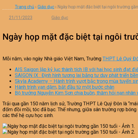
Trang chủ
›
Giáo dục
›
Ngày họp mặt đặc biệt tại ngôi trường gần
21/11/2023
Giáo dục
Ngày họp mặt đặc biệt tại ngôi trư
Mỗi năm, vào ngày Nhà giáo Việt Nam, Trường
THPT Lê Quý Đ
AIS Saigon lập kỷ lục thành tích IB với hai học sinh đạt đ
SAIGON IX : Định hình tương lai bằng tư duy phát triển b
Skyla Academy – Hành trình vượt bậc trong mùa tuyển s
Hành trình vạn dặm, bắt đầu từ một bước chân
Bộ trưởng Nguyễn Kim Sơn chia buồn, thăm hỏi nạn nhân 
Trải qua gần 150 năm lịch sử, Trường THPT Lê Quý Đôn là “mái nh
đốm đồi mồi, tóc đã bạc. Thế nhưng, giữa sân trường rợp bóng 
các thế hệ cựu học sinh.