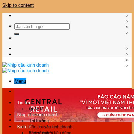
Skip to content
Menu
Tin tức
Quốc tế
Nhịp cầu kinh doanh
Thời sự
Thị trường
Kinh tế
Câu chuyện kinh doanh
Bảo vệ người tiêu dùng
Khởi nghiệp