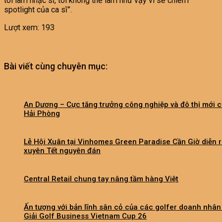
tôi làm nhạc sĩ, tôi không thể làm như vậy vì sẽ chiếm
spotlight của ca sĩ”.
Lượt xem:
193
Bài viết cùng chuyên mục:
An Dương – Cực tăng trưởng công nghiệp và đô thị mới 
Hải Phòng
Lễ Hội Xuân tại Vinhomes Green Paradise Cần Giờ diễn 
xuyên Tết nguyên đán
Central Retail chung tay nâng tầm hàng Việt
Ấn tượng với bản lĩnh sân cỏ của các golfer doanh nhân 
Giải Golf Business Vietnam Cup 26