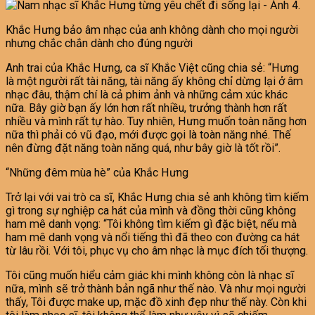
Khắc Hưng bảo âm nhạc của anh không dành cho mọi người
nhưng chắc chắn dành cho đúng người
Anh trai của Khắc Hưng, ca sĩ Khắc Việt cũng chia sẻ: “Hưng
là một người rất tài năng, tài năng ấy không chỉ dừng lại ở âm
nhạc đâu, thậm chí là cả phim ảnh và những cảm xúc khác
nữa. Bây giờ bạn ấy lớn hơn rất nhiều, trưởng thành hơn rất
nhiều và mình rất tự hào. Tuy nhiên, Hưng muốn toàn năng hơn
nữa thì phải có vũ đạo, mới được gọi là toàn năng nhé. Thế
nên đừng đặt năng toàn năng quá, như bây giờ là tốt rồi”.
“Những đêm mùa hè” của Khắc Hưng
Trở lại với vai trò ca sĩ, Khắc Hưng chia sẻ anh không tìm kiếm
gì trong sự nghiệp ca hát của mình và đồng thời cũng không
ham mê danh vọng: “Tôi không tìm kiếm gì đặc biệt, nếu mà
ham mê danh vọng và nổi tiếng thì đã theo con đường ca hát
từ lâu rồi. Với tôi, phục vụ cho âm nhạc là mục đích tối thượng.
Tôi cũng muốn hiểu cảm giác khi mình không còn là nhạc sĩ
nữa, mình sẽ trở thành bản ngã như thế nào. Và như mọi người
thấy, Tôi được make up, mặc đồ xinh đẹp như thế này. Còn khi