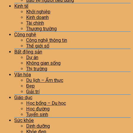
Bảo vệ người tiêu dùng
Kinh tế
Khởi nghiệp
Kinh doanh
Tài chính
Thương trường
Công nghệ
Công nghệ thông tin
Thế giới số
Bất động sản
Dự án
Không gian sống
Thị trường
Văn hóa
Du lịch – Ẩm thực
Đẹp
Giải trí
Giáo dục
Học bổng – Du học
Học đường
Tuyển sinh
Sức khỏe
Dinh dưỡng
Khỏe đẹp