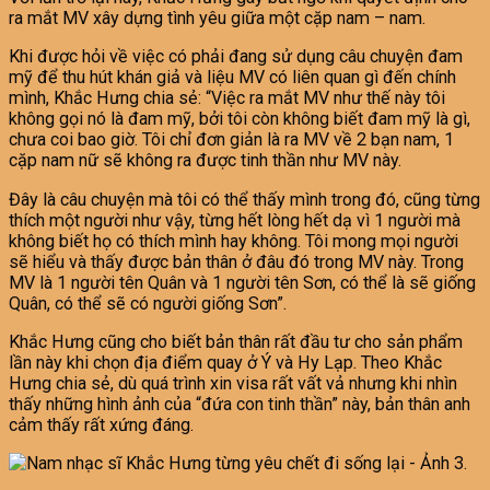
ra mắt MV xây dựng tình yêu giữa một cặp nam – nam.
Khi được hỏi về việc có phải đang sử dụng câu chuyện đam
mỹ để thu hút khán giả và liệu MV có liên quan gì đến chính
mình, Khắc Hưng chia sẻ: “Việc ra mắt MV như thế này tôi
không gọi nó là đam mỹ, bởi tôi còn không biết đam mỹ là gì,
chưa coi bao giờ. Tôi chỉ đơn giản là ra MV về 2 bạn nam, 1
cặp nam nữ sẽ không ra được tinh thần như MV này.
Đây là câu chuyện mà tôi có thể thấy mình trong đó, cũng từng
thích một người như vậy, từng hết lòng hết dạ vì 1 người mà
không biết họ có thích mình hay không. Tôi mong mọi người
sẽ hiểu và thấy được bản thân ở đâu đó trong MV này. Trong
MV là 1 người tên Quân và 1 người tên Sơn, có thể là sẽ giống
Quân, có thể sẽ có người giống Sơn”.
Khắc Hưng cũng cho biết bản thân rất đầu tư cho sản phẩm
lần này khi chọn địa điểm quay ở Ý và Hy Lạp. Theo Khắc
Hưng chia sẻ, dù quá trình xin visa rất vất vả nhưng khi nhìn
thấy những hình ảnh của “đứa con tinh thần” này, bản thân anh
cảm thấy rất xứng đáng.