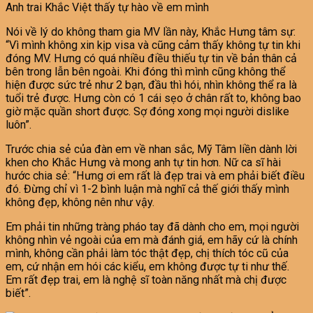
Anh trai Khắc Việt thấy tự hào về em mình
Nói về lý do không tham gia MV lần này, Khắc Hưng tâm sự:
“Vì mình không xin kịp visa và cũng cảm thấy không tự tin khi
đóng MV. Hưng có quá nhiều điều thiếu tự tin về bản thân cả
bên trong lẫn bên ngoài. Khi đóng thì mình cũng không thể
hiện được sức trẻ như 2 bạn, đầu thì hói, nhìn không thể ra là
tuổi trẻ được. Hưng còn có 1 cái sẹo ở chân rất to, không bao
giờ mặc quần short được. Sợ đóng xong mọi người dislike
luôn”.
Trước chia sẻ của đàn em về nhan sắc, Mỹ Tâm liền dành lời
khen cho Khắc Hưng và mong anh tự tin hơn. Nữ ca sĩ hài
hước chia sẻ: “Hưng ơi em rất là đẹp trai và em phải biết điều
đó. Đừng chỉ vì 1-2 bình luận mà nghĩ cả thế giới thấy mình
không đẹp, không nên như vậy.
Em phải tin những tràng pháo tay đã dành cho em, mọi người
không nhìn vẻ ngoài của em mà đánh giá, em hãy cứ là chính
mình, không cần phải làm tóc thật đẹp, chị thích tóc cũ của
em, cứ nhận em hói các kiểu, em không được tự ti như thế.
Em rất đẹp trai, em là nghệ sĩ toàn năng nhất mà chị được
biết”.