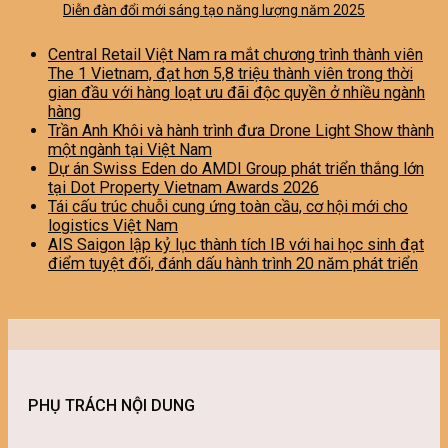
Diễn đàn đổi mới sáng tạo năng lượng năm 2025
Central Retail Việt Nam ra mắt chương trình thành viên
The 1 Vietnam, đạt hơn 5,8 triệu thành viên trong thời
gian đầu với hàng loạt ưu đãi độc quyền ở nhiều ngành
hàng
Trần Anh Khôi và hành trình đưa Drone Light Show thành
một ngành tại Việt Nam
Dự án Swiss Eden do AMDI Group phát triển thắng lớn
tại Dot Property Vietnam Awards 2026
Tái cấu trúc chuỗi cung ứng toàn cầu, cơ hội mới cho
logistics Việt Nam
AIS Saigon lập kỷ lục thành tích IB với hai học sinh đạt
điểm tuyệt đối, đánh dấu hành trình 20 năm phát triển
PHỤ TRÁCH NỘI DUNG