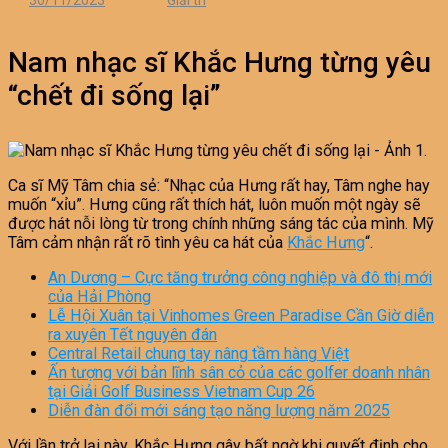
30/11/2023
Giải trí
Nam nhạc sĩ Khắc Hưng từng yêu
“chết đi sống lại”
Ca sĩ Mỹ Tâm chia sẻ: “Nhạc của Hưng rất hay, Tâm nghe hay
muốn “xỉu”. Hưng cũng rất thích hát, luôn muốn một ngày sẽ
được hát nỗi lòng từ trong chính những sáng tác của mình. Mỹ
Tâm cảm nhận rất rõ tình yêu ca hát của
Khắc Hưng
“.
An Dương – Cực tăng trưởng công nghiệp và đô thị mới
của Hải Phòng
Lễ Hội Xuân tại Vinhomes Green Paradise Cần Giờ diễn
ra xuyên Tết nguyên đán
Central Retail chung tay nâng tầm hàng Việt
Ấn tượng với bản lĩnh sân cỏ của các golfer doanh nhân
tại Giải Golf Business Vietnam Cup 26
Diễn đàn đổi mới sáng tạo năng lượng năm 2025
Với lần trở lại này, Khắc Hưng gây bất ngờ khi quyết định cho