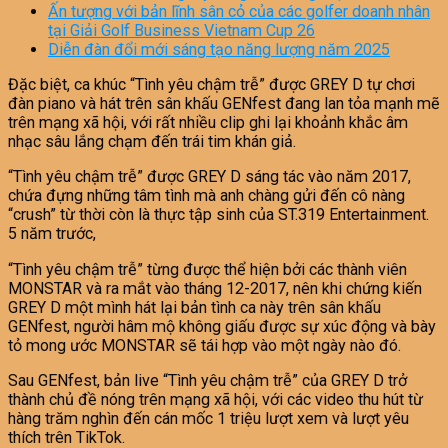
Ấn tượng với bản lĩnh sân cỏ của các golfer doanh nhân
tại Giải Golf Business Vietnam Cup 26
Diễn đàn đổi mới sáng tạo năng lượng năm 2025
Đặc biệt, ca khúc “Tình yêu chậm trễ” được GREY D tự chơi
đàn piano và hát trên sân khấu GENfest đang lan tỏa mạnh mẽ
trên mạng xã hội, với rất nhiều clip ghi lại khoảnh khắc âm
nhạc sâu lắng chạm đến trái tim khán giả.
“Tình yêu chậm trễ” được GREY D sáng tác vào năm 2017,
chứa đựng những tâm tình mà anh chàng gửi đến cô nàng
“crush” từ thời còn là thực tập sinh của ST.319 Entertainment.
5 năm trước,
“Tình yêu chậm trễ” từng được thể hiện bởi các thành viên
MONSTAR và ra mắt vào tháng 12-2017, nên khi chứng kiến
GREY D một mình hát lại bản tình ca này trên sân khấu
GENfest, người hâm mộ không giấu được sự xúc động và bày
tỏ mong ước MONSTAR sẽ tái hợp vào một ngày nào đó.
Sau GENfest, bản live “Tình yêu chậm trễ” của GREY D trở
thành chủ đề nóng trên mạng xã hội, với các video thu hút từ
hàng trăm nghìn đến cán mốc 1 triệu lượt xem và lượt yêu
thích trên TikTok.