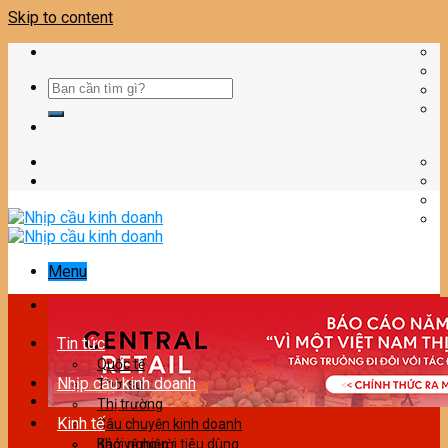
Skip to content
Menu
Tin tức
Quốc tế
Nhịp cầu kinh doanh
Thời sự
Thị trường
Kinh tế
Câu chuyện kinh doanh
Bảo vệ người tiêu dùng
Khởi nghiệp