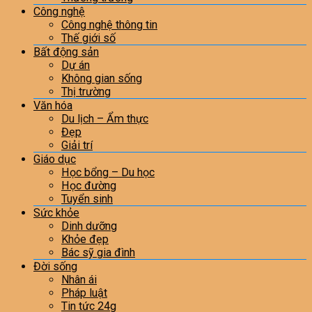
Công nghệ
Công nghệ thông tin
Thế giới số
Bất động sản
Dự án
Không gian sống
Thị trường
Văn hóa
Du lịch – Ẩm thực
Đẹp
Giải trí
Giáo dục
Học bổng – Du học
Học đường
Tuyển sinh
Sức khỏe
Dinh dưỡng
Khỏe đẹp
Bác sỹ gia đình
Đời sống
Nhân ái
Pháp luật
Tin tức 24g