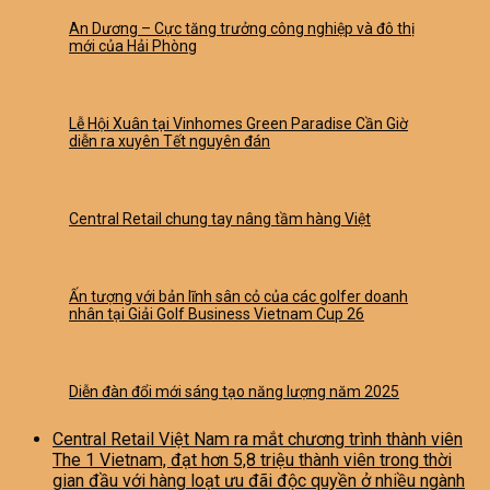
An Dương – Cực tăng trưởng công nghiệp và đô thị
mới của Hải Phòng
Lễ Hội Xuân tại Vinhomes Green Paradise Cần Giờ
diễn ra xuyên Tết nguyên đán
Central Retail chung tay nâng tầm hàng Việt
Ấn tượng với bản lĩnh sân cỏ của các golfer doanh
nhân tại Giải Golf Business Vietnam Cup 26
Diễn đàn đổi mới sáng tạo năng lượng năm 2025
Central Retail Việt Nam ra mắt chương trình thành viên
The 1 Vietnam, đạt hơn 5,8 triệu thành viên trong thời
gian đầu với hàng loạt ưu đãi độc quyền ở nhiều ngành