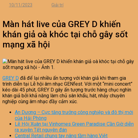
10/11/2023
Giải trí
Màn hát live của GREY D khiến
khán giả oà khóc tại chỗ gây sốt
mạng xã hội
GREY D
đã để lại nhiều ấn tượng với khán giả khi tham gia
trình diễn tại Lễ hội âm nhạc GENfest. Với một “mini concert”
kéo dài 45 phút, GREY D gây ấn tượng trước hàng chục nghìn
khán giả bởi khả năng làm chủ sân khấu, hát, nhảy chuyên
nghiệp cùng âm nhạc đầy cảm xúc.
An Dương – Cực tăng trưởng công nghiệp và đô thị mới
của Hải Phòng
Lễ Hội Xuân tại Vinhomes Green Paradise Cần Giờ diễn
ra xuyên Tết nguyên đán
Central Retail chung tay nâng tầm hàng Việt