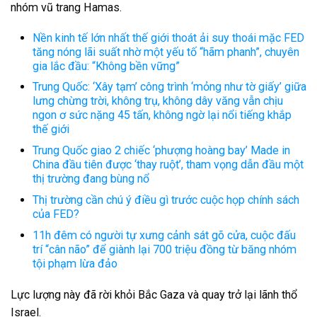
nhóm vũ trang Hamas.
Nền kinh tế lớn nhất thế giới thoát ải suy thoái mặc FED
tăng nóng lãi suất nhờ một yếu tố “hãm phanh”, chuyên
gia lắc đầu: “Không bền vững”
Trung Quốc: ‘Xây tạm’ công trình ‘mỏng như tờ giấy’ giữa
lưng chừng trời, không trụ, không dây văng vẫn chịu
ngon ơ sức nặng 45 tấn, không ngờ lại nổi tiếng khắp
thế giới
Trung Quốc giao 2 chiếc ‘phượng hoàng bay’ Made in
China đầu tiên được ‘thay ruột’, tham vọng dẫn đầu một
thị trường đang bùng nổ
Thị trường cần chú ý điều gì trước cuộc họp chính sách
của FED?
11h đêm có người tự xưng cảnh sát gõ cửa, cuộc đấu
trí “cân não” để giành lại 700 triệu đồng từ băng nhóm
tội phạm lừa đảo
Lực lượng này đã rời khỏi Bắc Gaza và quay trở lại lãnh thổ
Israel.