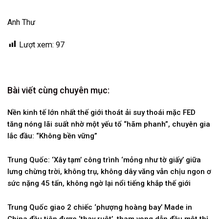
Anh Thư
Lượt xem:
97
Bài viết cùng chuyên mục:
Nền kinh tế lớn nhất thế giới thoát ải suy thoái mặc FED
tăng nóng lãi suất nhờ một yếu tố “hãm phanh”, chuyên gia
lắc đầu: “Không bền vững”
Trung Quốc: ‘Xây tạm’ công trình ‘mỏng như tờ giấy’ giữa
lưng chừng trời, không trụ, không dây văng vẫn chịu ngon ơ
sức nặng 45 tấn, không ngờ lại nổi tiếng khắp thế giới
Trung Quốc giao 2 chiếc ‘phượng hoàng bay’ Made in
China đầu tiên được ‘thay ruột’, tham vọng dẫn đầu một thị