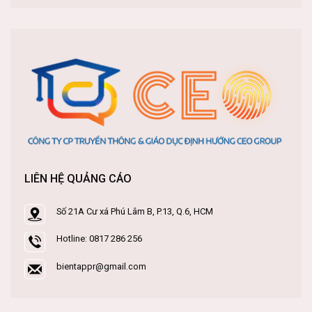
LIÊN HỆ QUẢNG CÁO
Số 21A Cư xá Phú Lâm B, P.13, Q.6, HCM
Hotline: 0817 286 256
bientappr@gmail.com