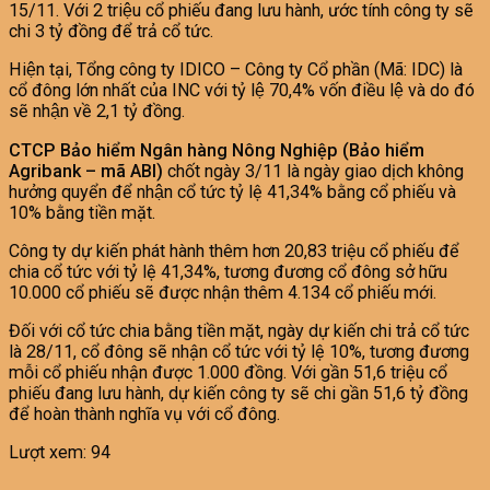
15/11. Với 2 triệu cổ phiếu đang lưu hành, ước tính công ty sẽ
chi 3 tỷ đồng để trả cổ tức.
Hiện tại, Tổng công ty IDICO – Công ty Cổ phần (Mã: IDC) là
cổ đông lớn nhất của INC với tỷ lệ 70,4% vốn điều lệ và do đó
sẽ nhận về 2,1 tỷ đồng.
CTCP Bảo hiểm Ngân hàng Nông Nghiệp (Bảo hiểm
Agribank – mã ABI)
chốt ngày 3/11 là ngày giao dịch không
hưởng quyển để nhận cổ tức
tỷ lệ 41,34% bằng cổ phiếu và
10% bằng tiền mặt.
Công ty dự kiến phát hành thêm hơn 20,83 triệu cổ phiếu để
chia cổ tức với tỷ lệ 41,34%, tương đương cổ đông sở hữu
10.000 cổ phiếu sẽ được nhận thêm 4.134 cổ phiếu mới.
Đối với cổ tức chia bằng tiền mặt, ngày dự kiến chi trả cổ tức
là 28/11, cổ đông sẽ nhận cổ tức với tỷ lệ 10%, tương đương
mỗi cổ phiếu nhận được 1.000 đồng. Với gần 51,6 triệu cổ
phiếu đang lưu hành, dự kiến công ty sẽ chi gần 51,6 tỷ đồng
để hoàn thành nghĩa vụ với cổ đông.
Lượt xem:
94