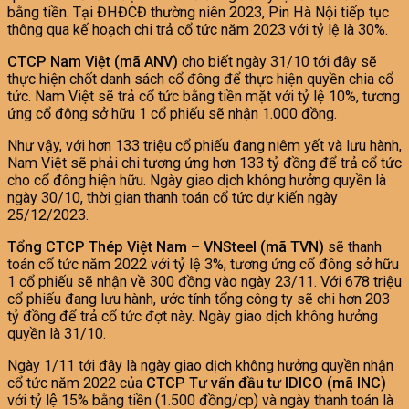
bằng tiền. Tại ĐHĐCĐ thường niên 2023, Pin Hà Nội tiếp tục
thông qua kế hoạch chi trả cổ tức năm 2023 với tỷ lệ là 30%.
CTCP Nam Việt (mã ANV)
cho biết ngày 31/10 tới đây sẽ
thực hiện chốt danh sách cổ đông để thực hiện quyền chia cổ
tức. Nam Việt sẽ trả cổ tức bằng tiền mặt với tỷ lệ 10%, tương
ứng cổ đông sở hữu 1 cổ phiếu sẽ nhận 1.000 đồng.
Như vậy, với hơn 133 triệu cổ phiếu đang niêm yết và lưu hành,
Nam Việt sẽ phải chi tương ứng hơn 133 tỷ đồng để trả cổ tức
cho cổ đông hiện hữu. Ngày giao dịch không hưởng quyền là
ngày 30/10, thời gian thanh toán cổ tức dự kiến ngày
25/12/2023.
Tổng CTCP Thép Việt Nam – VNSteel (mã TVN)
sẽ thanh
toán cổ tức năm 2022 với tỷ lệ 3%, tương ứng cổ đông sở hữu
1 cổ phiếu sẽ nhận về 300 đồng vào ngày 23/11. Với 678 triệu
cổ phiếu đang lưu hành, ước tính tổng công ty sẽ chi hơn 203
tỷ đồng để trả cổ tức đợt này. Ngày giao dịch không hưởng
quyền là 31/10.
Ngày 1/11 tới đây là ngày giao dịch không hưởng quyền nhận
cổ tức năm 2022 của
CTCP Tư vấn đầu tư IDICO (mã INC)
với tỷ lệ 15% bằng tiền (1.500 đồng/cp) và ngày thanh toán là