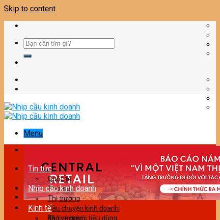
Skip to content
Menu
Tin tức
Quốc tế
Nhịp cầu kinh doanh
Thời sự
Thị trường
Kinh tế
Câu chuyện kinh doanh
Bảo vệ người tiêu dùng
Khởi nghiệp