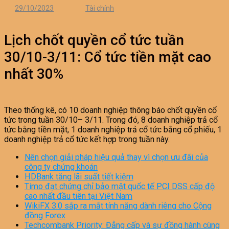
29/10/2023
Tài chính
Lịch chốt quyền cổ tức tuần
30/10-3/11: Cổ tức tiền mặt cao
nhất 30%
Theo thống kê, có 10 doanh nghiệp thông báo chốt quyền cổ
tức trong tuần 30/10– 3/11. Trong đó, 8 doanh nghiệp trả cổ
tức bằng tiền mặt, 1 doanh nghiệp trả cổ tức bằng cổ phiếu, 1
doanh nghiệp trả cổ tức kết hợp trong tuần này.
Nên chọn giải pháp hiệu quả thay vì chọn ưu đãi của
công ty chứng khoán
HDBank tăng lãi suất tiết kiệm
Timo đạt chứng chỉ bảo mật quốc tế PCI DSS cấp độ
cao nhất đầu tiên tại Việt Nam
WikiFX 3.0 sắp ra mắt tính năng dành riêng cho Cộng
đồng Forex
Techcombank Priority: Đẳng cấp và sự đồng hành cùng