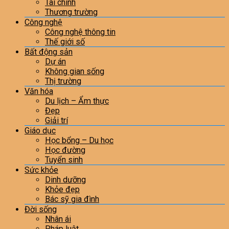
Tài chính
Thương trường
Công nghệ
Công nghệ thông tin
Thế giới số
Bất động sản
Dự án
Không gian sống
Thị trường
Văn hóa
Du lịch – Ẩm thực
Đẹp
Giải trí
Giáo dục
Học bổng – Du học
Học đường
Tuyển sinh
Sức khỏe
Dinh dưỡng
Khỏe đẹp
Bác sỹ gia đình
Đời sống
Nhân ái
Pháp luật