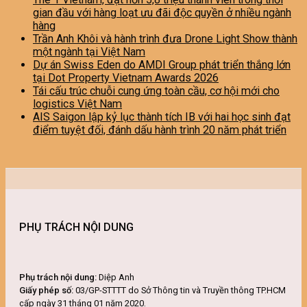
gian đầu với hàng loạt ưu đãi độc quyền ở nhiều ngành
hàng
Trần Anh Khôi và hành trình đưa Drone Light Show thành
một ngành tại Việt Nam
Dự án Swiss Eden do AMDI Group phát triển thắng lớn
tại Dot Property Vietnam Awards 2026
Tái cấu trúc chuỗi cung ứng toàn cầu, cơ hội mới cho
logistics Việt Nam
AIS Saigon lập kỷ lục thành tích IB với hai học sinh đạt
điểm tuyệt đối, đánh dấu hành trình 20 năm phát triển
PHỤ TRÁCH NỘI DUNG
Phụ trách nội dung:
Diệp Anh
Giấy phép số:
03/GP-STTTT do Sở Thông tin và Truyền thông TP.HCM
cấp ngày 31 tháng 01 năm 2020.