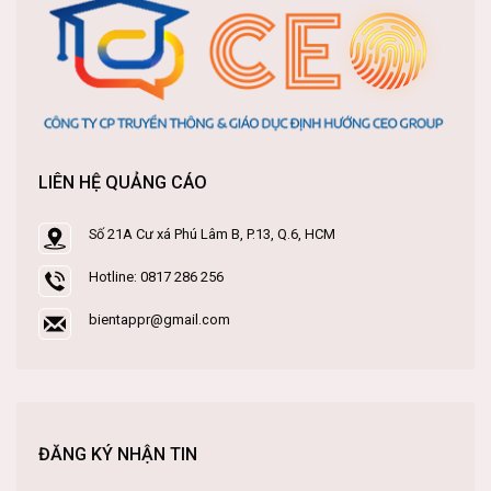
LIÊN HỆ QUẢNG CÁO
Số 21A Cư xá Phú Lâm B, P.13, Q.6, HCM
Hotline: 0817 286 256
bientappr@gmail.com
ĐĂNG KÝ NHẬN TIN