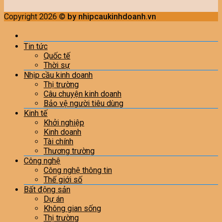
Copyright 2026 ©
by nhipcaukinhdoanh.vn
Tin tức
Quốc tế
Thời sự
Nhịp cầu kinh doanh
Thị trường
Câu chuyện kinh doanh
Bảo vệ người tiêu dùng
Kinh tế
Khởi nghiệp
Kinh doanh
Tài chính
Thương trường
Công nghệ
Công nghệ thông tin
Thế giới số
Bất động sản
Dự án
Không gian sống
Thị trường