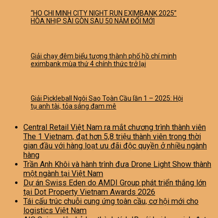
“HO CHI MINH CITY NIGHT RUN EXIMBANK 2025”
HÒA NHỊP SÀI GÒN SAU 50 NĂM ĐỔI MỚI
Giải chạy đêm biểu tượng thành phố hồ chí minh
eximbank mùa thứ 4 chính thức trở lại
Giải Pickleball Ngôi Sao Toàn Cầu lần 1 – 2025: Hội
tụ anh tài, tỏa sáng đam mê
Central Retail Việt Nam ra mắt chương trình thành viên
The 1 Vietnam, đạt hơn 5,8 triệu thành viên trong thời
gian đầu với hàng loạt ưu đãi độc quyền ở nhiều ngành
hàng
Trần Anh Khôi và hành trình đưa Drone Light Show thành
một ngành tại Việt Nam
Dự án Swiss Eden do AMDI Group phát triển thắng lớn
tại Dot Property Vietnam Awards 2026
Tái cấu trúc chuỗi cung ứng toàn cầu, cơ hội mới cho
logistics Việt Nam