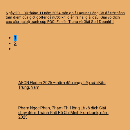
Ngày 29 – 30 tháng 11 năm 2024, sân golf Laguna Lăng Cô đã trở thành
tâm điểm của giới golfer cả nước khi diễn ra hai giải đấu: Giải vô địch
các câu lạc bộ tranh cúp FGOLF miền Trung và Giải Golf Doanh[...]
1
2
AEON Ekiden 2025 – năm đầu chạy tiếp sức Bắc,
Trung, Nam
Phạm Ngọc Phan, Phạm Thị Hồng Lệ vô địch Giải
chạy đêm Thành Phố Hồ Chí Minh Eximbank, năm
2025