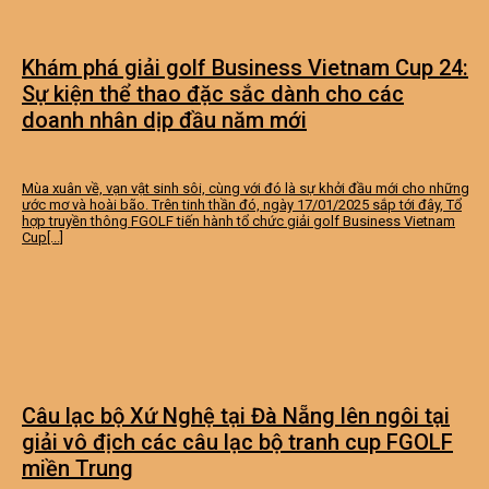
Khám phá giải golf Business Vietnam Cup 24:
Sự kiện thể thao đặc sắc dành cho các
doanh nhân dịp đầu năm mới
Mùa xuân về, vạn vật sinh sôi, cùng với đó là sự khởi đầu mới cho những
ước mơ và hoài bão. Trên tinh thần đó, ngày 17/01/2025 sắp tới đây, Tổ
hợp truyền thông FGOLF tiến hành tổ chức giải golf Business Vietnam
Cup[...]
Câu lạc bộ Xứ Nghệ tại Đà Nẵng lên ngôi tại
giải vô địch các câu lạc bộ tranh cup FGOLF
miền Trung