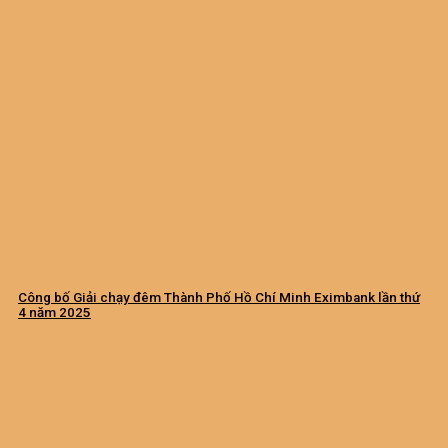
Công bố Giải chạy đêm Thành Phố Hồ Chí Minh Eximbank lần thứ
4 năm 2025