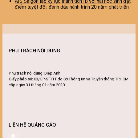
AIS Saigon lập kỷ lục thành tích IB với hai học sinh đạt
điểm tuyệt đối, đánh dấu hành trình 20 năm phát triển
PHỤ TRÁCH NỘI DUNG
Phụ trách nội dung:
Diệp Anh
Giấy phép số:
03/GP-STTTT do Sở Thông tin và Truyền thông TP.HCM
cấp ngày 31 tháng 01 năm 2020.
LIÊN HỆ QUẢNG CÁO