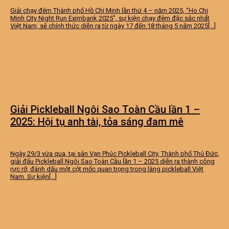
Giải chạy đêm Thành phố Hồ Chí Minh lần thứ 4 – năm 2025, “Ho Chi
Minh City Night Run Eximbank 2025”, sự kiện chạy đêm đặc sắc nhất
Việt Nam, sẽ chính thức diễn ra từ ngày 17 đến 18 tháng 5 năm 2025[...]
Giải Pickleball Ngôi Sao Toàn Cầu lần 1 –
2025: Hội tụ anh tài, tỏa sáng đam mê
Ngày 29/3 vừa qua, tại sân Vạn Phúc Pickleball City, Thành phố Thủ Đức,
giải đấu Pickleball Ngôi Sao Toàn Cầu lần 1 – 2025 diễn ra thành công
rực rỡ, đánh dấu một cột mốc quan trọng trong làng pickleball Việt
Nam. Sự kiện[...]