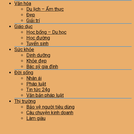
Văn hóa
Du lịch – Ẩm thực
Đẹp
Giải trí
Giáo dục
Học bổng – Du học
Học đường
Tuyển sinh
Sức khỏe
Dinh dưỡng
Khỏe đẹp
Bác sỹ gia đình
Đời sống
Nhân ái
Pháp luật
Tin tức 24g
Văn bản pháp luật
Thị trường
Bảo vệ người tiêu dùng
Câu chuyện kinh doanh
Làm giàu