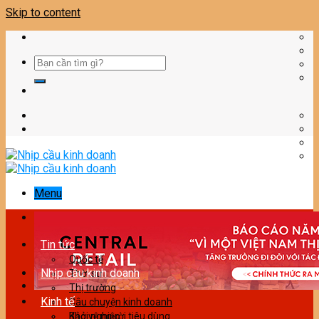
Skip to content
Menu
Tin tức
Quốc tế
Nhịp cầu kinh doanh
Thời sự
Thị trường
Kinh tế
Câu chuyện kinh doanh
Bảo vệ người tiêu dùng
Khởi nghiệp