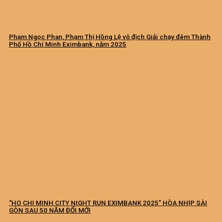
Phạm Ngọc Phan, Phạm Thị Hồng Lệ vô địch Giải chạy đêm Thành
Phố Hồ Chí Minh Eximbank, năm 2025
“HO CHI MINH CITY NIGHT RUN EXIMBANK 2025” HÒA NHỊP SÀI
GÒN SAU 50 NĂM ĐỔI MỚI