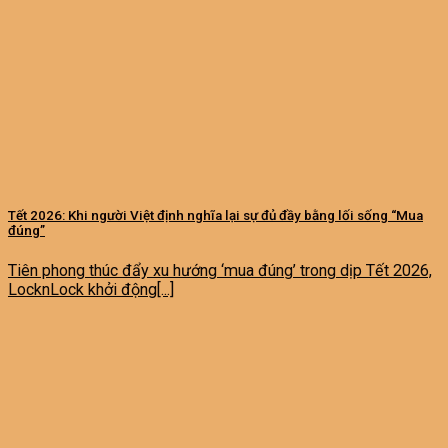
Tết 2026: Khi người Việt định nghĩa lại sự đủ đầy bằng lối sống “Mua
đúng”
Tiên phong thúc đẩy xu hướng ‘mua đúng’ trong dịp Tết 2026,
LocknLock khởi động[...]