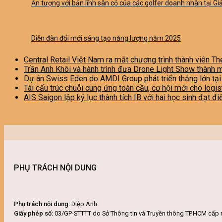
Ấn tượng với bản lĩnh sân cỏ của các golfer doanh nhân tại G
Diễn đàn đổi mới sáng tạo năng lượng năm 2025
Central Retail Việt Nam ra mắt chương trình thành viên Th
Trần Anh Khôi và hành trình đưa Drone Light Show thành 
Dự án Swiss Eden do AMDI Group phát triển thắng lớn tạ
Tái cấu trúc chuỗi cung ứng toàn cầu, cơ hội mới cho logi
AIS Saigon lập kỷ lục thành tích IB với hai học sinh đạt đ
PHỤ TRÁCH NỘI DUNG
Phụ trách nội dung:
Diệp Anh
Giấy phép số:
03/GP-STTTT do Sở Thông tin và Truyền thông TP.HCM cấp 