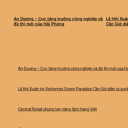
An Dương – Cực tăng trưởng công nghiệp và
Lễ Hội Xuâ
đô thị mới của Hải Phòng
Cần Giờ di
An Dương – Cực tăng trưởng công nghiệp và đô thị mới của H
Lễ Hội Xuân tại Vinhomes Green Paradise Cần Giờ diễn ra xu
Central Retail chung tay nâng tầm hàng Việt