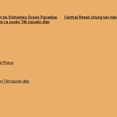
n tại Vinhomes Green Paradise
Central Retail chung tay nâ
ễn ra xuyên Tết nguyên đán
ải Phòng
yên Tết nguyên đán