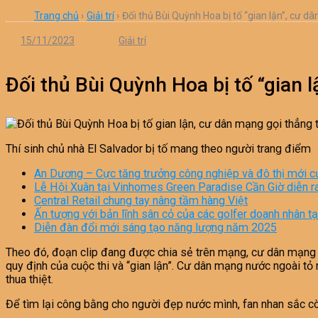
Trang chủ
›
Giải trí
›
Đối thủ Bùi Quỳnh Hoa bị tố “gian lận”, cư d
15/11/2023
Giải trí
Đối thủ Bùi Quỳnh Hoa bị tố “gian 
Thí sinh chủ nhà El Salvador bị tố mang theo người trang điểm
An Dương – Cực tăng trưởng công nghiệp và đô thị mới 
Lễ Hội Xuân tại Vinhomes Green Paradise Cần Giờ diễn r
Central Retail chung tay nâng tầm hàng Việt
Ấn tượng với bản lĩnh sân cỏ của các golfer doanh nhân t
Diễn đàn đổi mới sáng tạo năng lượng năm 2025
Theo đó, đoạn clip đang được chia sẻ trên mạng, cư dân mạng ch
quy định của cuộc thi và “gian lận”. Cư dân mạng nước ngoài tỏ 
thua thiệt.
Để tìm lại công bằng cho người đẹp nước mình, fan nhan sắc c