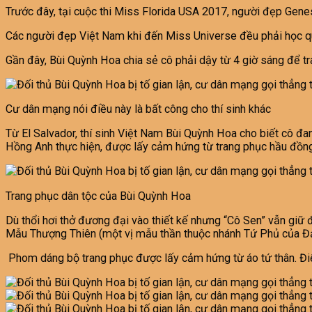
Trước đây, tại cuộc thi Miss Florida USA 2017, người đẹp Genes
Các người đẹp Việt Nam khi đến Miss Universe đều phải học qu
Gần đây, Bùi Quỳnh Hoa chia sẻ cô phải dậy từ 4 giờ sáng để tr
Cư dân mạng nói điều này là bất công cho thí sinh khác
Từ El Salvador, thí sinh Việt Nam Bùi Quỳnh Hoa cho biết cô đan
Hồng Anh thực hiện, được lấy cảm hứng từ trang phục hầu đồng 
Trang phục dân tộc của Bùi Quỳnh Hoa
Dù thổi hơi thở đương đại vào thiết kế nhưng “Cô Sen” vẫn giữ
Mẫu Thượng Thiên (một vị mẫu thần thuộc nhánh Tứ Phủ của 
Phom dáng bộ trang phục được lấy cảm hứng từ áo tứ thân. Điểm