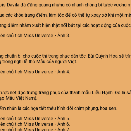
is Davila đã đăng quang nhưng cô nhanh chóng bị tước vương miện
a các khóa trang điểm, làm tóc để có thể tự xoay xở khi một mì
ang điểm nhằm xuất hiện thật nổi bật tại các hoạt động của cuộc 
g chuẩn bị cho cuộc thi trang phục dân tộc. Bùi Quỳnh Hoa sẽ trìn
trong nghi lễ thờ Mẫu của người Việt.
 được nét đặc trưng trang phục của thánh mẫu Liễu Hạnh. Đó là s
Đạo Mẫu Việt Nam).
 nhấn là các họa tiết thêu hình đôi chim phụng, hoa sen.